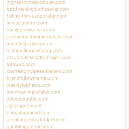
impressionresorthoian.com
bestfreakingclothesever.com
falling-film-evaporator.com
sumuslawfirm.com
nursingprowriters.com
greenmountainthreadwear.com
acutedispensary.com
sattamatkanewsblog.com
cryptocurrencytradingcn.com
totowaz.com
charlestonwipesettlement.com
brandfollowmarket.com
weeklyjobnews.com
countyanimalshelter.com
adwebtagging.com
ranksuperior.net
babystepahead.com
destinationoverlooked.com
gamblingamount.com