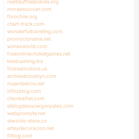
neatstuffhelpskids.org
moraessoccer.com
forochile.org
chart-track.com
wonderfultraveling.com
promocioname.net
wimaxworld.com
freeonlinecricketgames.net
bestcashing.biz
firerestrictions.us
archiesbrooklyn.com
muambeiros.net
infozblog.com
chonbaihat.com
elblogdeoscargonzalez.com
webpromote.net
steroids-store.co
arteydecoracion.net
fithog.com