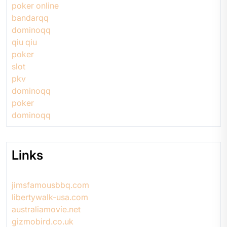
poker online
bandarqq
dominoqq
qiu qiu
poker
slot
pkv
dominoqq
poker
dominoqq
Links
jimsfamousbbq.com
libertywalk-usa.com
australiamovie.net
gizmobird.co.uk