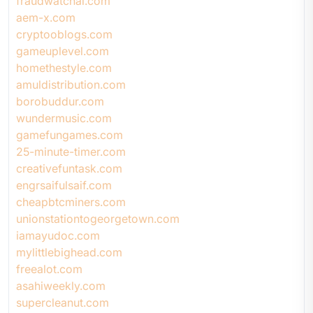
fraudwatchai.com
aem-x.com
cryptooblogs.com
gameuplevel.com
homethestyle.com
amuldistribution.com
borobuddur.com
wundermusic.com
gamefungames.com
25-minute-timer.com
creativefuntask.com
engrsaifulsaif.com
cheapbtcminers.com
unionstationtogeorgetown.com
iamayudoc.com
mylittlebighead.com
freealot.com
asahiweekly.com
supercleanut.com