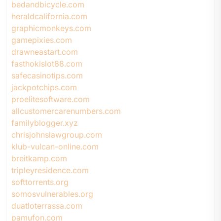
bedandbicycle.com
heraldcalifornia.com
graphicmonkeys.com
gamepixies.com
drawneastart.com
fasthokislot88.com
safecasinotips.com
jackpotchips.com
proelitesoftware.com
allcustomercarenumbers.com
familyblogger.xyz
chrisjohnslawgroup.com
klub-vulcan-online.com
breitkamp.com
tripleyresidence.com
softtorrents.org
somosvulnerables.org
duatloterrassa.com
pamufon.com