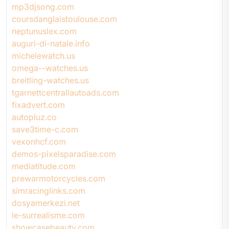
mp3djsong.com
coursdanglaistoulouse.com
neptunuslex.com
auguri-di-natale.info
michelewatch.us
omega--watches.us
breitling-watches.us
tgarnettcentrallautoads.com
fixadvert.com
autopluz.co
save3time-c.com
vexonhcf.com
demos-pixelsparadise.com
mediatitude.com
prewarmotorcycles.com
simracinglinks.com
dosyamerkezi.net
le-surrealisme.com
showcasebeauty.com