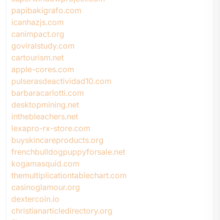
papibakigrafo.com
icanhazjs.com
canimpact.org
goviralstudy.com
cartourism.net
apple-cores.com
pulserasdeactividad10.com
barbaracarlotti.com
desktopmining.net
inthebleachers.net
lexapro-rx-store.com
buyskincareproducts.org
frenchbulldogpuppyforsale.net
kogamasquid.com
themultiplicationtablechart.com
casinoglamour.org
dextercoin.io
christianarticledirectory.org