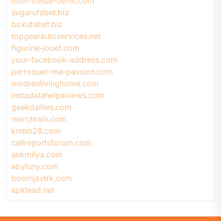
mon-tresse-de-lit.com
sugarufabet.biz
boxufabet.biz
topgearautoservices.net
figurine-jouet.com
your-facebook-address.com
perroquet-ma-passion.com
modrenlivinghome.com
instadatahelpainews.com
geekdailies.com
merchrain.com
kmbb28.com
callreportsforum.com
sokmilya.com
abyluny.com
boomjavtrk.com
apklead.net