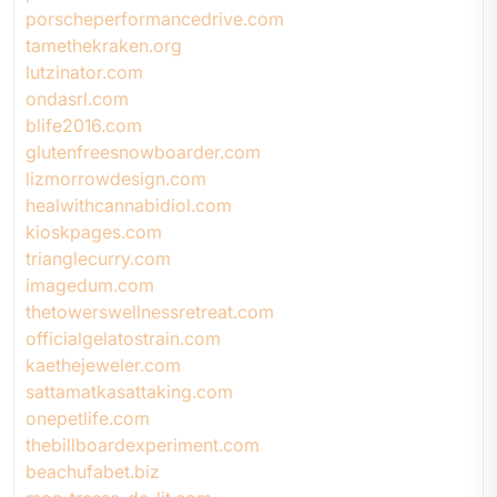
porscheperformancedrive.com
tamethekraken.org
lutzinator.com
ondasrl.com
blife2016.com
glutenfreesnowboarder.com
lizmorrowdesign.com
healwithcannabidiol.com
kioskpages.com
trianglecurry.com
imagedum.com
thetowerswellnessretreat.com
officialgelatostrain.com
kaethejeweler.com
sattamatkasattaking.com
onepetlife.com
thebillboardexperiment.com
beachufabet.biz