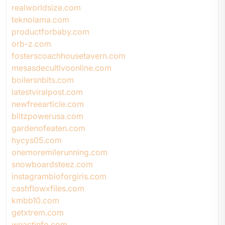
realworldsize.com
teknolama.com
productforbaby.com
orb-z.com
fosterscoachhousetavern.com
mesasdecultivoonline.com
boilersnbits.com
latestviralpost.com
newfreearticle.com
blitzpowerusa.com
gardenofeaten.com
hycys05.com
onemoremilerunning.com
snowboardsteez.com
instagrambioforgirls.com
cashflowxfiles.com
kmbb10.com
getxtrem.com
weactinfo.com