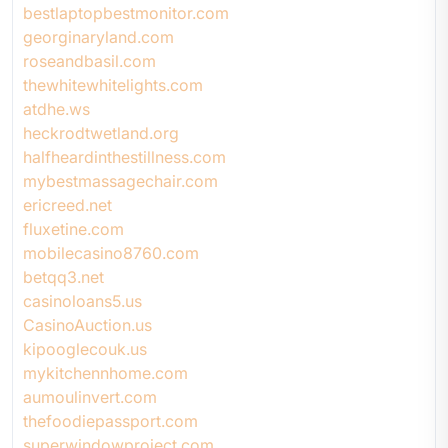
bestlaptopbestmonitor.com
georginaryland.com
roseandbasil.com
thewhitewhitelights.com
atdhe.ws
heckrodtwetland.org
halfheardinthestillness.com
mybestmassagechair.com
ericreed.net
fluxetine.com
mobilecasino8760.com
betqq3.net
casinoloans5.us
CasinoAuction.us
kipooglecouk.us
mykitchennhome.com
aumoulinvert.com
thefoodiepassport.com
superwindowproject.com