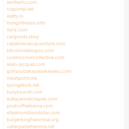
senikartu.com
rusportal.net
watty.io
livinginthesun.info
itsriz.com
cargoods.shop
capetownacupuncture.com
bitcoinvideospro.com
cosmiccrowcollective.com
alain-jacquet.com
gotisouizakayabakeneko.com
meshpoint.me
spongebob.net
busyboxintl.com
auttayanratchapak.com
postcoffeebarva.com
elteatromilliondollar.com
burgerkingfranchise.org
vallarpadathamma.net