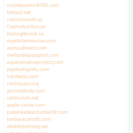
mobilecasino8760.com
betqq3.net
casinoloans5.us
CasinoAuction.us
kipooglecouk.us
mykitchennhome.com
aumoulinvert.com
thefoodiepassport.com
superwindowproject.com
papibakigrafo.com
icanhazjs.com
canimpact.org
goviralstudy.com
cartourism.net
apple-cores.com
pulserasdeactividad10.com
barbaracarlotti.com
desktopmining.net