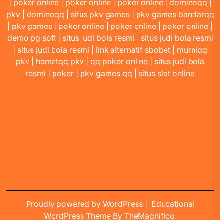
|
poker online
|
poker online
|
poker online
|
dominoqq
|
pkv
|
dominoqq
|
situs pkv games
|
pkv games bandarqq
|
pkv games
|
poker online
|
poker online
|
poker online
|
demo pg soft
|
situs judi bola resmi
|
situs judi bola resmi
|
situs judi bola resmi
|
link alternatif sbobet
|
murniqq
pkv
|
hematqq pkv
|
qq poker online
|
situs judi bola
resmi
|
poker
|
pkv games qq
|
situs slot online
Proudly powered by WordPress
|
Educational
WordPress Theme
By TheMagnifico.