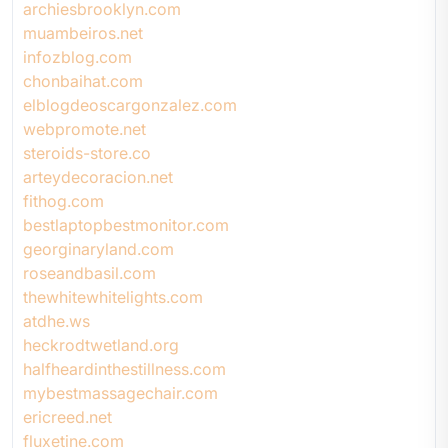
archiesbrooklyn.com
muambeiros.net
infozblog.com
chonbaihat.com
elblogdeoscargonzalez.com
webpromote.net
steroids-store.co
arteydecoracion.net
fithog.com
bestlaptopbestmonitor.com
georginaryland.com
roseandbasil.com
thewhitewhitelights.com
atdhe.ws
heckrodtwetland.org
halfheardinthestillness.com
mybestmassagechair.com
ericreed.net
fluxetine.com