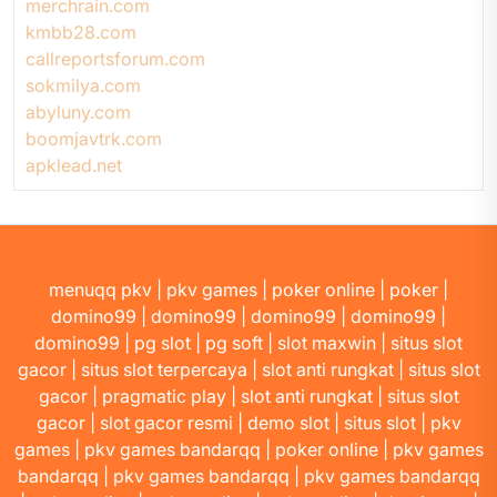
merchrain.com
kmbb28.com
callreportsforum.com
sokmilya.com
abyluny.com
boomjavtrk.com
apklead.net
menuqq pkv
|
pkv games
|
poker online
|
poker
|
domino99
|
domino99
|
domino99
|
domino99
|
domino99
|
pg slot
|
pg soft
|
slot maxwin
|
situs slot
gacor
|
situs slot terpercaya
|
slot anti rungkat
|
situs slot
gacor
|
pragmatic play
|
slot anti rungkat
|
situs slot
gacor
|
slot gacor resmi
|
demo slot
|
situs slot
|
pkv
games
|
pkv games bandarqq
|
poker online
|
pkv games
bandarqq
|
pkv games bandarqq
|
pkv games bandarqq