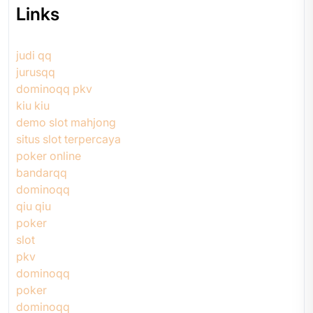
Links
judi qq
jurusqq
dominoqq pkv
kiu kiu
demo slot mahjong
situs slot terpercaya
poker online
bandarqq
dominoqq
qiu qiu
poker
slot
pkv
dominoqq
poker
dominoqq