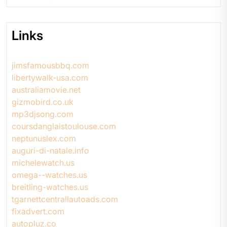
Links
jimsfamousbbq.com
libertywalk-usa.com
australiamovie.net
gizmobird.co.uk
mp3djsong.com
coursdanglaistoulouse.com
neptunuslex.com
auguri-di-natale.info
michelewatch.us
omega--watches.us
breitling-watches.us
tgarnettcentrallautoads.com
fixadvert.com
autopluz.co