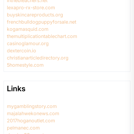
inthebleachers.net
lexapro-rx-store.com
buyskincareproducts.org
frenchbulldogpuppyforsale.net
kogamasquid.com
themultiplicationtablechart.com
casinoglamour.org
dextercoin.io
christianarticledirectory.org
5homestyle.com
Links
mygamblingstory.com
majalahwekonews.com
2017hoganoutlet.com
pelmanec.com