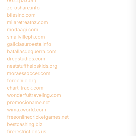
0022pa.com
zeroshare.info
bilesinc.com
milaretreatnz.com
modaagi.com
smallvilleph.com
galiciasuroeste.info
batallasdeguerra.com
dregstudios.com
neatstuffhelpskids.org
moraessoccer.com
forochile.org
chart-track.com
wonderfultraveling.com
promocioname.net
wimaxworld.com
freeonlinecricketgames.net
bestcashing.biz
firerestrictions.us