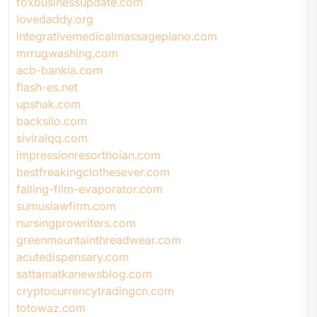
foxbusinessupdate.com
lovedaddy.org
integrativemedicalmassageplano.com
mrrugwashing.com
acb-bankia.com
flash-es.net
upshak.com
backsilo.com
siviralqq.com
impressionresorthoian.com
bestfreakingclothesever.com
falling-film-evaporator.com
sumuslawfirm.com
nursingprowriters.com
greenmountainthreadwear.com
acutedispensary.com
sattamatkanewsblog.com
cryptocurrencytradingcn.com
totowaz.com