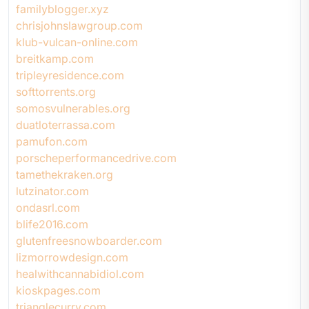
familyblogger.xyz
chrisjohnslawgroup.com
klub-vulcan-online.com
breitkamp.com
tripleyresidence.com
softtorrents.org
somosvulnerables.org
duatloterrassa.com
pamufon.com
porscheperformancedrive.com
tamethekraken.org
lutzinator.com
ondasrl.com
blife2016.com
glutenfreesnowboarder.com
lizmorrowdesign.com
healwithcannabidiol.com
kioskpages.com
trianglecurry.com