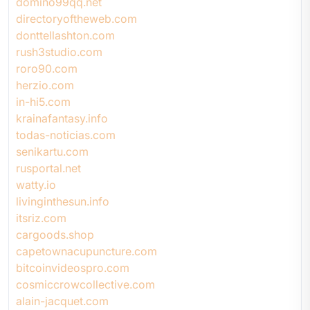
domino99qq.net
directoryoftheweb.com
donttellashton.com
rush3studio.com
roro90.com
herzio.com
in-hi5.com
krainafantasy.info
todas-noticias.com
senikartu.com
rusportal.net
watty.io
livinginthesun.info
itsriz.com
cargoods.shop
capetownacupuncture.com
bitcoinvideospro.com
cosmiccrowcollective.com
alain-jacquet.com