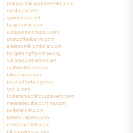
gotisouizakayabakeneko.com
meshpoint.me
spongebob.net
busyboxintl.com
auttayanratchapak.com
postcoffeebarva.com
elteatromilliondollar.com
burgerkingfranchise.org
vallarpadathamma.net
realworldsize.com
teknolama.com
productforbaby.com
orb-z.com
fosterscoachhousetavern.com
mesasdecultivoonline.com
boilersnbits.com
latestviralpost.com
newfreearticle.com
blitzpowerusa.com