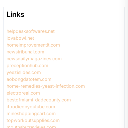
Links
helpdesksoftwares.net
lovabowl.net
homeimprovementit.com
newstribunal.com
newsdailymagazines.com
preceptionhub.com
yeezislides.com
aobongdatotem.com
home-remedies-yeast-infection.com
electroreal.com
bestofmiami-dadecounty.com
ifoodieonyoutube.com
mineshoppingcart.com
topworkoutsupplies.com
mouthshutreviews.com