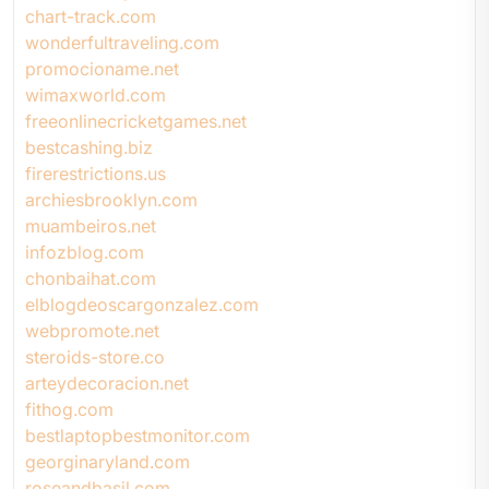
chart-track.com
wonderfultraveling.com
promocioname.net
wimaxworld.com
freeonlinecricketgames.net
bestcashing.biz
firerestrictions.us
archiesbrooklyn.com
muambeiros.net
infozblog.com
chonbaihat.com
elblogdeoscargonzalez.com
webpromote.net
steroids-store.co
arteydecoracion.net
fithog.com
bestlaptopbestmonitor.com
georginaryland.com
roseandbasil.com