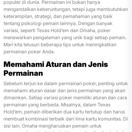
populer di dunia. Permainan ini bukan hanya
mengandalkan keberuntungan, tetapi juga membutuhkan
keterampilan, strategi, dan pemahaman yang baik
tentang psikologi pemain lainnya. Dengan banyak
variasi, seperti Texas Hold’em dan Omaha, poker
menawarkan pengalaman yang unik bagi setiap pemain.
Mari kita telusuri beberapa tips untuk meningkatkan
permainan poker Anda.
Memahami Aturan dan Jenis
Permainan
Sebelum terjun ke dalam permainan poker, penting untuk
memahami aturan dasar dan jenis permainan yang akan
dimainkan. Setiap variasi poker memiliki aturan dan cara
permainan yang berbeda. Misalnya, dalam Texas
Hold’em, pemain diberikan dua kartu tertutup dan harus
membuat kombinasi terbaik dari lima kartu komunitas. Di
sisi lain, Omaha mengharuskan pemain untuk