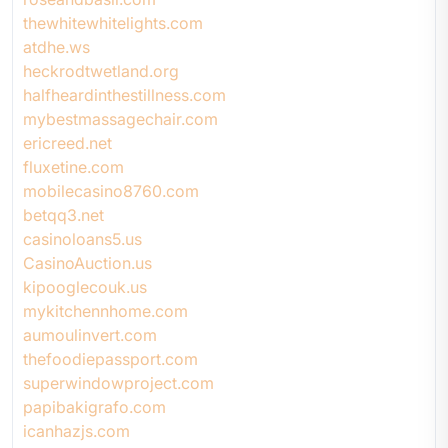
thewhitewhitelights.com
atdhe.ws
heckrodtwetland.org
halfheardinthestillness.com
mybestmassagechair.com
ericreed.net
fluxetine.com
mobilecasino8760.com
betqq3.net
casinoloans5.us
CasinoAuction.us
kipooglecouk.us
mykitchennhome.com
aumoulinvert.com
thefoodiepassport.com
superwindowproject.com
papibakigrafo.com
icanhazjs.com