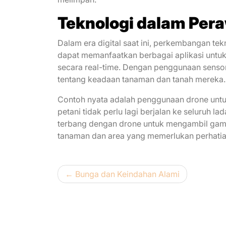
Teknologi dalam Pe
Dalam era digital saat ini, perkembangan t
dapat memanfaatkan berbagai aplikasi untu
secara real-time. Dengan penggunaan sensor
tentang keadaan tanaman dan tanah mereka.
Contoh nyata adalah penggunaan drone untu
petani tidak perlu lagi berjalan ke seluruh 
terbang dengan drone untuk mengambil ga
tanaman dan area yang memerlukan perhatian
Post
Bunga dan Keindahan Alami
navigation