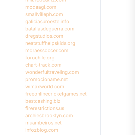
modaagi.com
smallvilleph.com
galiciasuroeste.info
batallasdeguerra.com
dregstudios.com
neatstuffhelpskids.org
moraessoccer.com
forochile.org
chart-track.com
wonderfultraveling.com
promocioname.net
wimaxworld.com
freeonlinecricketgames.net
bestcashing.biz
firerestrictions.us
archiesbrooklyn.com
muambeiros.net
infozblog.com