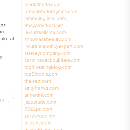
mediatitude.com
prewarmotorcycles.com
simracinglinks.com
ern
dosyamerkezi.net
an
le-surrealisme.com
 akurat
showcasebeauty.com
insurancepolicyexpert.com
statkeycompany.com
ni,
carolinadeckbuilders.com
topinvestingblog.com
top50tools.com
the-rep.com
saltyfranks.com
annerani.com
an
jazzatude.com
0022pa.com
zeroshare.info
bilesinc.com
milaretreatnz.com