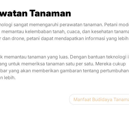
rawatan Tanaman
eknologi sangat memengaruhi perawatan tanaman. Petani mod
k memantau kelembaban tanah, cuaca, dan kesehatan tanam
 dan drone, petani dapat mendapatkan informasi yang lebih
k memantau tanaman yang luas. Dengan bantuan teknologi i
ladang untuk memeriksa tanaman satu per satu. Mereka cukup
mbar yang akan memberikan gambaran tentang pertumbuhan
 lebih.
Manfaat Budidaya Tanam