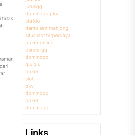
a
jurusqq
dominoqq pkv
 tidak
kiu kiu
ih
demo slot mahjong
situs slot terpercaya
poker online
bandarqq
dominoqq
anaman
qiu qiu
dari
poker
war
slot
pkv
dominoqq
poker
dominoqq
Links