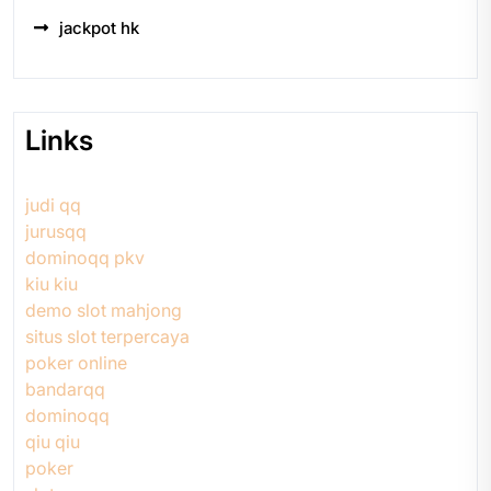
jackpot hk
Links
judi qq
jurusqq
dominoqq pkv
kiu kiu
demo slot mahjong
situs slot terpercaya
poker online
bandarqq
dominoqq
qiu qiu
poker