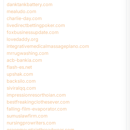
danktankbattery.com
mealudo.com
charlie-day.com
livedirectbettingpoker.com
foxbusinessupdate.com
lovedaddy.org
integrativemedicalmassageplano.com
mrrugwashing.com
acb-bankia.com
flash-es.net
upshak.com
backsilo.com
siviralqq.com
impressionresorthoian.com
bestfreakingclothesever.com
falling-film-evaporator.com
sumuslawfirm.com
nursingprowriters.com
greenmountainthreadwear.com