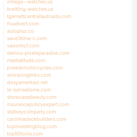
omega--watches.us
breitling-watches.us
tgarnettcentrallautoads.com
fixadvert.com
autopluz.co
save3time-c.com
vexonhcf.com
demos-pixelsparadise.com
mediatitude.com
prewarmotorcycles.com
simracinglinks.com
dosyamerkezi.net
le-surrealisme.com
showcasebeauty.com
insurancepolicyexpert.com
statkeycompany.com
carolinadeckbuilders.com
topinvestingblog.com
top50tools.com