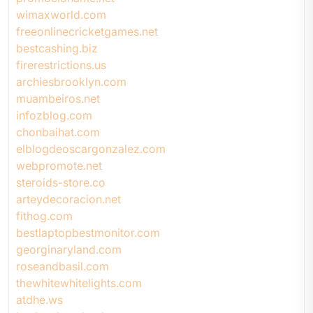
wimaxworld.com
freeonlinecricketgames.net
bestcashing.biz
firerestrictions.us
archiesbrooklyn.com
muambeiros.net
infozblog.com
chonbaihat.com
elblogdeoscargonzalez.com
webpromote.net
steroids-store.co
arteydecoracion.net
fithog.com
bestlaptopbestmonitor.com
georginaryland.com
roseandbasil.com
thewhitewhitelights.com
atdhe.ws