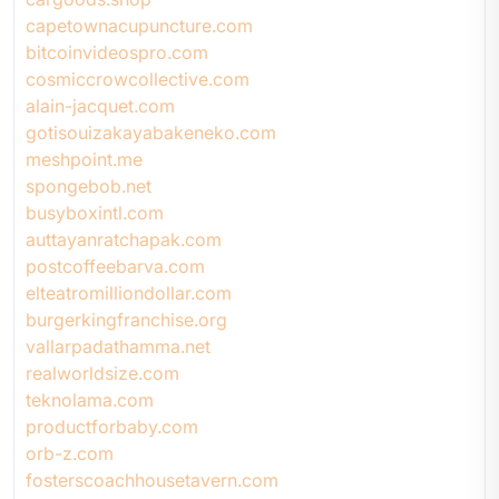
capetownacupuncture.com
bitcoinvideospro.com
cosmiccrowcollective.com
alain-jacquet.com
gotisouizakayabakeneko.com
meshpoint.me
spongebob.net
busyboxintl.com
auttayanratchapak.com
postcoffeebarva.com
elteatromilliondollar.com
burgerkingfranchise.org
vallarpadathamma.net
realworldsize.com
teknolama.com
productforbaby.com
orb-z.com
fosterscoachhousetavern.com