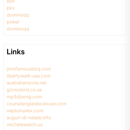
slot
pkv
dominoqq
poker
dominoqq
Links
jimsfamousbbq.com
libertywalk-usa.com
australiamovie.net
gizmobird.co.uk
mp3djsong.com
coursdanglaistoulouse.com
neptunuslex.com
auguri-di-natale.info
michelewatch.us