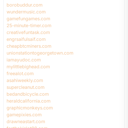
borobuddur.com
wundermusic.com
gamefungames.com
25-minute-timer.com
creativefuntask.com
engrsaifulsaif.com
cheapbtcminers.com
unionstationtogeorgetown.com
iamayudoc.com
mylittlebighead.com
freealot.com
asahiweekly.com
supercleanut.com
bedandbicycle.com
heraldcalifornia.com
graphicmonkeys.com
gamepixies.com
drawneastart.com