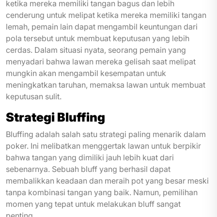
ketika mereka memiliki tangan bagus dan lebih
cenderung untuk melipat ketika mereka memiliki tangan
lemah, pemain lain dapat mengambil keuntungan dari
pola tersebut untuk membuat keputusan yang lebih
cerdas. Dalam situasi nyata, seorang pemain yang
menyadari bahwa lawan mereka gelisah saat melipat
mungkin akan mengambil kesempatan untuk
meningkatkan taruhan, memaksa lawan untuk membuat
keputusan sulit.
Strategi Bluffing
Bluffing adalah salah satu strategi paling menarik dalam
poker. Ini melibatkan menggertak lawan untuk berpikir
bahwa tangan yang dimiliki jauh lebih kuat dari
sebenarnya. Sebuah bluff yang berhasil dapat
membalikkan keadaan dan meraih pot yang besar meski
tanpa kombinasi tangan yang baik. Namun, pemilihan
momen yang tepat untuk melakukan bluff sangat
penting.