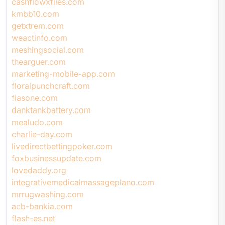
cashflowxfiles.com
kmbb10.com
getxtrem.com
weactinfo.com
meshingsocial.com
thearguer.com
marketing-mobile-app.com
floralpunchcraft.com
fiasone.com
danktankbattery.com
mealudo.com
charlie-day.com
livedirectbettingpoker.com
foxbusinessupdate.com
lovedaddy.org
integrativemedicalmassageplano.com
mrrugwashing.com
acb-bankia.com
flash-es.net