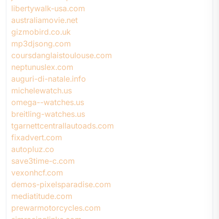
libertywalk-usa.com
australiamovie.net
gizmobird.co.uk
mp3djsong.com
coursdanglaistoulouse.com
neptunuslex.com
auguri-di-natale.info
michelewatch.us
omega--watches.us
breitling-watches.us
tgarnettcentrallautoads.com
fixadvert.com
autopluz.co
save3time-c.com
vexonhcf.com
demos-pixelsparadise.com
mediatitude.com
prewarmotorcycles.com