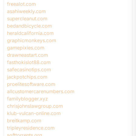
freealot.com
asahiweekly.com
supercleanut.com
bedandbicycle.com
heraldcalifornia.com
graphicmonkeys.com
gamepixies.com
drawneastart.com
fasthokislot88.com
safecasinotips.com
jackpotchips.com
proelitesoftware.com
allcustomercarenumbers.com
familyblogger.xyz
chrisjohnslawgroup.com
klub-vulcan-online.com
breitkamp.com
tripleyresidence.com
softtorrents.org