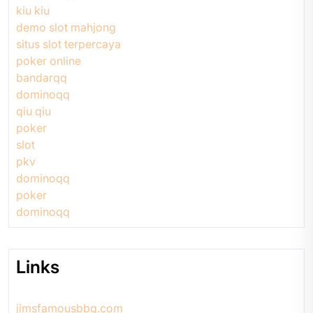
kiu kiu
demo slot mahjong
situs slot terpercaya
poker online
bandarqq
dominoqq
qiu qiu
poker
slot
pkv
dominoqq
poker
dominoqq
Links
jimsfamousbbq.com