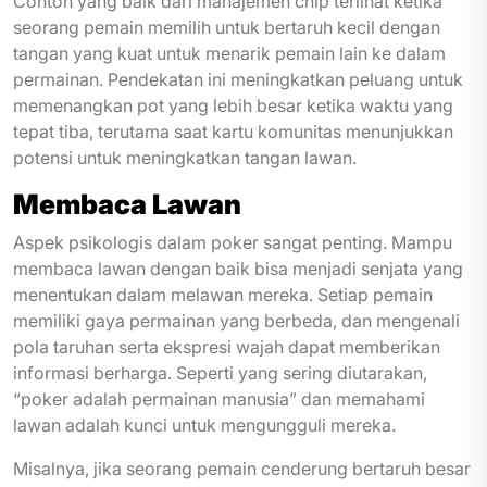
Contoh yang baik dari manajemen chip terlihat ketika
seorang pemain memilih untuk bertaruh kecil dengan
tangan yang kuat untuk menarik pemain lain ke dalam
permainan. Pendekatan ini meningkatkan peluang untuk
memenangkan pot yang lebih besar ketika waktu yang
tepat tiba, terutama saat kartu komunitas menunjukkan
potensi untuk meningkatkan tangan lawan.
Membaca Lawan
Aspek psikologis dalam poker sangat penting. Mampu
membaca lawan dengan baik bisa menjadi senjata yang
menentukan dalam melawan mereka. Setiap pemain
memiliki gaya permainan yang berbeda, dan mengenali
pola taruhan serta ekspresi wajah dapat memberikan
informasi berharga. Seperti yang sering diutarakan,
“poker adalah permainan manusia” dan memahami
lawan adalah kunci untuk mengungguli mereka.
Misalnya, jika seorang pemain cenderung bertaruh besar