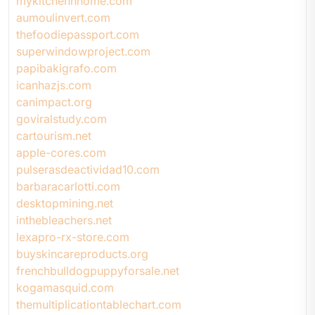
mykitchennhome.com
aumoulinvert.com
thefoodiepassport.com
superwindowproject.com
papibakigrafo.com
icanhazjs.com
canimpact.org
goviralstudy.com
cartourism.net
apple-cores.com
pulserasdeactividad10.com
barbaracarlotti.com
desktopmining.net
inthebleachers.net
lexapro-rx-store.com
buyskincareproducts.org
frenchbulldogpuppyforsale.net
kogamasquid.com
themultiplicationtablechart.com