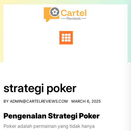
Skip
to
content
strategi poker
BY
ADMIN@CARTELREVIEWS.COM
MARCH 6, 2025
Pengenalan Strategi Poker
Poker adalah permainan yang tidak hanya