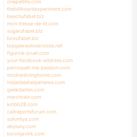
onepetlife.com
thebillboardexperiment.com
beachufabet.biz
mon-tresse-de-lit.com
sugarufabet.biz
boxufabet.biz
topgearautoservices.net
figurine-jouet.com
your-facebook-address.com
perroquet-ma-passion.com
modrenlivinghome.com
instadatahelpainews.com
geekdailies.com
merchrain.com
kmbb28.com
callreportsforum.com
sokmilya.com
abyluny.com
boomjavtrk.com