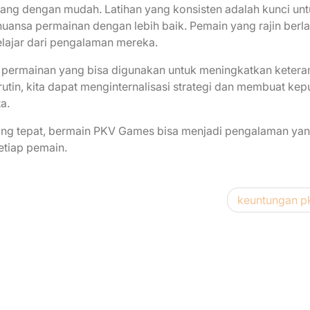
ang dengan mudah. Latihan yang konsisten adalah kunci un
nsa permainan dengan lebih baik. Pemain yang rajin berla
elajar dari pengalaman mereka.
i permainan yang bisa digunakan untuk meningkatkan ketera
 rutin, kita dapat menginternalisasi strategi dan membuat ke
a.
ang tepat, bermain PKV Games bisa menjadi pengalaman ya
etiap pemain.
keuntungan p