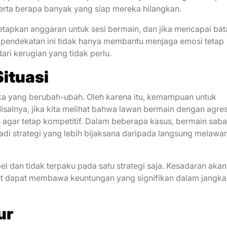
erta berapa banyak yang siap mereka hilangkan.
tapkan anggaran untuk sesi bermain, dan jika mencapai bat
l pendekatan ini tidak hanya membantu menjaga emosi tetap
dari kerugian yang tidak perlu.
ituasi
ika yang berubah-ubah. Oleh karena itu, kemampuan untuk
isalnya, jika kita melihat bahwa lawan bermain dengan agresi
h agar tetap kompetitif. Dalam beberapa kasus, bermain saba
i strategi yang lebih bijaksana daripada langsung melawa
bel dan tidak terpaku pada satu strategi saja. Kesadaran akan
t dapat membawa keuntungan yang signifikan dalam jangka
ur