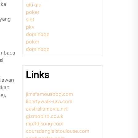
ika
qiu qiu
poker
 yang
slot
pkv
dominoqq
poker
dominoqq
membaca
si
Links
 lawan
kkan
jimsfamousbbq.com
ng,
libertywalk-usa.com
australiamovie.net
gizmobird.co.uk
mp3djsong.com
coursdanglaistoulouse.com