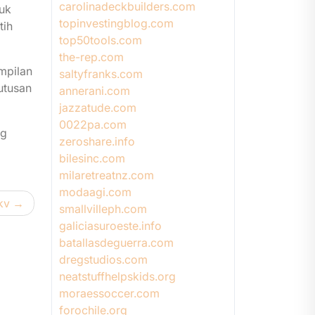
carolinadeckbuilders.com
tuk
topinvestingblog.com
tih
top50tools.com
the-rep.com
mpilan
saltyfranks.com
putusan
annerani.com
jazzatude.com
0022pa.com
ng
zeroshare.info
bilesinc.com
milaretreatnz.com
modaagi.com
kv
smallvilleph.com
galiciasuroeste.info
batallasdeguerra.com
dregstudios.com
neatstuffhelpskids.org
moraessoccer.com
forochile.org