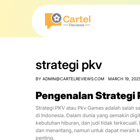
Skip
to
content
strategi pkv
BY
ADMIN@CARTELREVIEWS.COM
MARCH 19, 202
Pengenalan Strategi
Strategi PKV atau Pkv Games adalah salah s
di Indonesia. Dalam dunia yang semakin digi
kebutuhan hiburan, dan judi tidak terkecua
dan menantang, namun untuk dapat meraih k
penting.