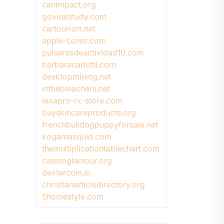
canimpact.org
goviralstudy.com
cartourism.net
apple-cores.com
pulserasdeactividad10.com
barbaracarlotti.com
desktopmining.net
inthebleachers.net
lexapro-rx-store.com
buyskincareproducts.org
frenchbulldogpuppyforsale.net
kogamasquid.com
themultiplicationtablechart.com
casinoglamour.org
dextercoin.io
christianarticledirectory.org
5homestyle.com