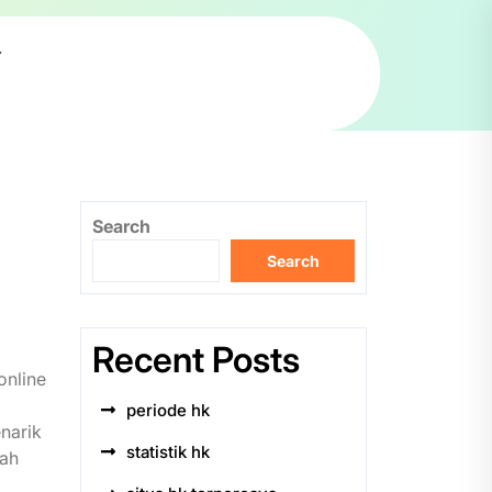
r
Search
Search
Recent Posts
online
periode hk
narik
statistik hk
lah