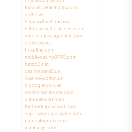
roseandbasil.com
thewhitewhitelights.com
atdhe.ws
heckrodtwetland.org
halfheardinthestillness.com
mybestmassagechair.com
ericreed.net
fluxetine.com
mobilecasino8760.com
betqq3.net
casinoloans5.us
CasinoAuction.us
kipooglecouk.us
mykitchennhome.com
aumoulinvert.com
thefoodiepassport.com
superwindowproject.com
papibakigrafo.com
icanhazjs.com