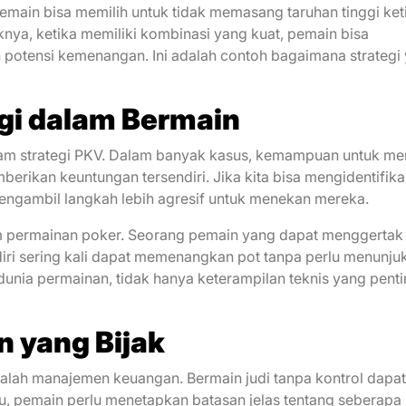
emain bisa memilih untuk tidak memasang taruhan tinggi ket
nya, ketika memiliki kombinasi yang kuat, pemain bisa
potensi kemenangan. Ini adalah contoh bagaimana strategi
gi dalam Bermain
alam strategi PKV. Dalam banyak kasus, kemampuan untuk 
erikan keuntungan tersendiri. Jika kita bisa mengidentifika
mengambil langkah lebih agresif untuk menekan mereka.
alam permainan poker. Seorang pemain yang dapat menggertak
iri sering kali dapat memenangkan pot tanpa perlu menunju
dunia permainan, tidak hanya keterampilan teknis yang penti
 yang Bijak
dalah manajemen keuangan. Bermain judi tanpa kontrol dapat
tu, pemain perlu menetapkan batasan jelas tentang seberapa