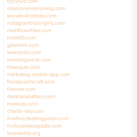
hycys05.com
onemoremilerunning.com
snowboardsteez.com
instagrambioforgirls.com
cashflowxfiles.com
kmbb10.com
getxtrem.com
weactinfo.com
meshingsocial.com
thearguer.com
marketing-mobile-app.com
floralpunchcraft.com
fiasone.com
danktankbattery.com
mealudo.com
charlie-day.com
livedirectbettingpoker.com
foxbusinessupdate.com
lovedaddy.org