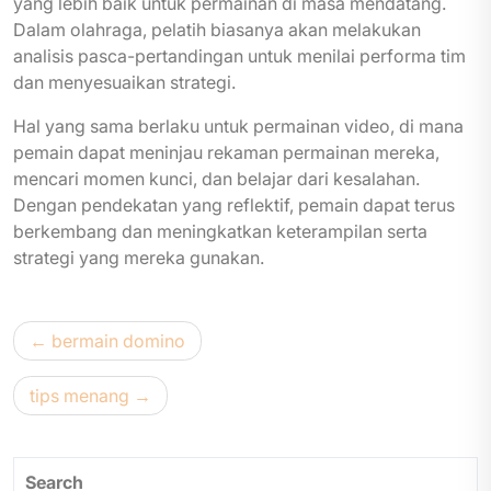
yang lebih baik untuk permainan di masa mendatang.
Dalam olahraga, pelatih biasanya akan melakukan
analisis pasca-pertandingan untuk menilai performa tim
dan menyesuaikan strategi.
Hal yang sama berlaku untuk permainan video, di mana
pemain dapat meninjau rekaman permainan mereka,
mencari momen kunci, dan belajar dari kesalahan.
Dengan pendekatan yang reflektif, pemain dapat terus
berkembang dan meningkatkan keterampilan serta
strategi yang mereka gunakan.
Post
bermain domino
navigation
tips menang
Search