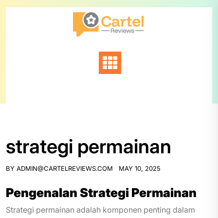
Skip
to
content
strategi permainan
BY
ADMIN@CARTELREVIEWS.COM
MAY 10, 2025
Pengenalan Strategi Permainan
Strategi permainan adalah komponen penting dalam