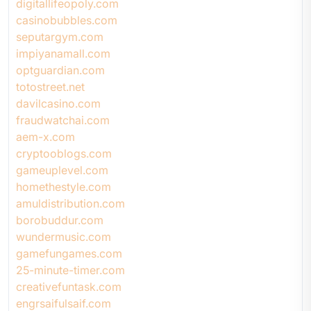
digitallifeopoly.com
casinobubbles.com
seputargym.com
impiyanamall.com
optguardian.com
totostreet.net
davilcasino.com
fraudwatchai.com
aem-x.com
cryptooblogs.com
gameuplevel.com
homethestyle.com
amuldistribution.com
borobuddur.com
wundermusic.com
gamefungames.com
25-minute-timer.com
creativefuntask.com
engrsaifulsaif.com