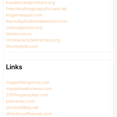
buyskincareproducts.org
frenchbulldogpuppyforsale.net
kogamasquid.com
themultiplicationtablechart.com
casinoglamour.org
dextercoin.io
christianarticledirectory.org
5homestyle.com
Links
mygamblingstory.com
majalahwekonews.com
2017hoganoutlet.com
pelmanec.com
domino99qq.net
directoryoftheweb.com