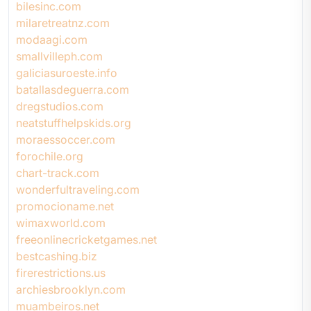
bilesinc.com
milaretreatnz.com
modaagi.com
smallvilleph.com
galiciasuroeste.info
batallasdeguerra.com
dregstudios.com
neatstuffhelpskids.org
moraessoccer.com
forochile.org
chart-track.com
wonderfultraveling.com
promocioname.net
wimaxworld.com
freeonlinecricketgames.net
bestcashing.biz
firerestrictions.us
archiesbrooklyn.com
muambeiros.net