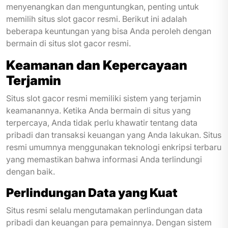
menyenangkan dan menguntungkan, penting untuk
memilih situs slot gacor resmi. Berikut ini adalah
beberapa keuntungan yang bisa Anda peroleh dengan
bermain di situs slot gacor resmi.
Keamanan dan Kepercayaan
Terjamin
Situs slot gacor resmi memiliki sistem yang terjamin
keamanannya. Ketika Anda bermain di situs yang
terpercaya, Anda tidak perlu khawatir tentang data
pribadi dan transaksi keuangan yang Anda lakukan. Situs
resmi umumnya menggunakan teknologi enkripsi terbaru
yang memastikan bahwa informasi Anda terlindungi
dengan baik.
Perlindungan Data yang Kuat
Situs resmi selalu mengutamakan perlindungan data
pribadi dan keuangan para pemainnya. Dengan sistem