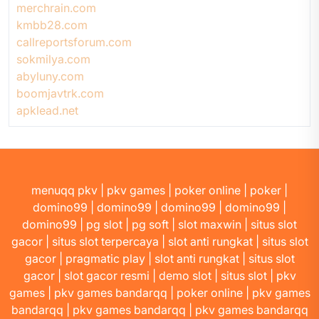
merchrain.com
kmbb28.com
callreportsforum.com
sokmilya.com
abyluny.com
boomjavtrk.com
apklead.net
menuqq pkv
|
pkv games
|
poker online
|
poker
|
domino99
|
domino99
|
domino99
|
domino99
|
domino99
|
pg slot
|
pg soft
|
slot maxwin
|
situs slot
gacor
|
situs slot terpercaya
|
slot anti rungkat
|
situs slot
gacor
|
pragmatic play
|
slot anti rungkat
|
situs slot
gacor
|
slot gacor resmi
|
demo slot
|
situs slot
|
pkv
games
|
pkv games bandarqq
|
poker online
|
pkv games
bandarqq
|
pkv games bandarqq
|
pkv games bandarqq