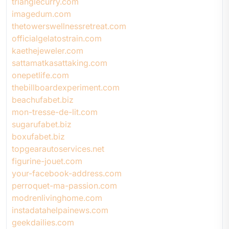
trianglecurry.com
imagedum.com
thetowerswellnessretreat.com
officialgelatostrain.com
kaethejeweler.com
sattamatkasattaking.com
onepetlife.com
thebillboardexperiment.com
beachufabet.biz
mon-tresse-de-lit.com
sugarufabet.biz
boxufabet.biz
topgearautoservices.net
figurine-jouet.com
your-facebook-address.com
perroquet-ma-passion.com
modrenlivinghome.com
instadatahelpainews.com
geekdailies.com