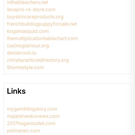
inthebleachers.net
lexapro-rx-store.com
buyskincareproducts.org
frenchbulldogpuppyforsale.net
kogamasquid.com
themultiplicationtablechart.com
casinoglamour.org
dextercoin.io
christianarticledirectory.org
5homestyle.com
Links
mygamblingstory.com
majalahwekonews.com
2017hoganoutlet.com
pelmanec.com