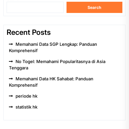
Search
Recent Posts
Memahami Data SGP Lengkap: Panduan
Komprehensif
No Togel: Memahami Popularitasnya di Asia
Tenggara
Memahami Data HK Sahabat: Panduan
Komprehensif
periode hk
statistik hk