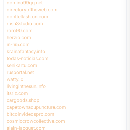
domino99qq.net
directoryoftheweb.com
donttellashton.com
rush3studio.com
roro90.com
herzio.com
in-hi5.com
krainafantasy.info
todas-noticias.com
senikartu.com
rusportal.net
watty.io
livinginthesun.info
itsriz.com
cargoods.shop
capetownacupuncture.com
bitcoinvideospro.com
cosmiccrowcollective.com
alain-jacquet.com