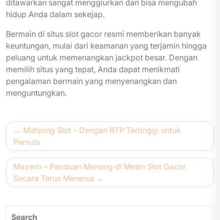
ditawarkan sangat menggiurkan dan bisa mengubah
hidup Anda dalam sekejap.
Bermain di situs slot gacor resmi memberikan banyak
keuntungan, mulai dari keamanan yang terjamin hingga
peluang untuk memenangkan jackpot besar. Dengan
memilih situs yang tepat, Anda dapat menikmati
pengalaman bermain yang menyenangkan dan
menguntungkan.
Post
Mahjong Slot – Dengan RTP Tertinggi untuk
navigation
Pemula
Maxwin – Panduan Menang di Mesin Slot Gacor
Secara Terus Menerus
Search