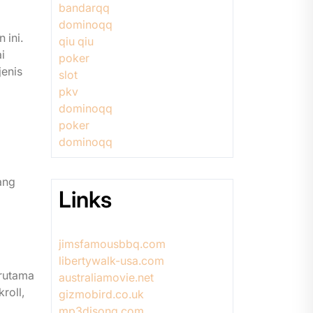
bandarqq
dominoqq
 ini.
qiu qiu
i
poker
jenis
slot
pkv
dominoqq
poker
dominoqq
ang
Links
jimsfamousbbq.com
libertywalk-usa.com
erutama
australiamovie.net
roll,
gizmobird.co.uk
mp3djsong.com