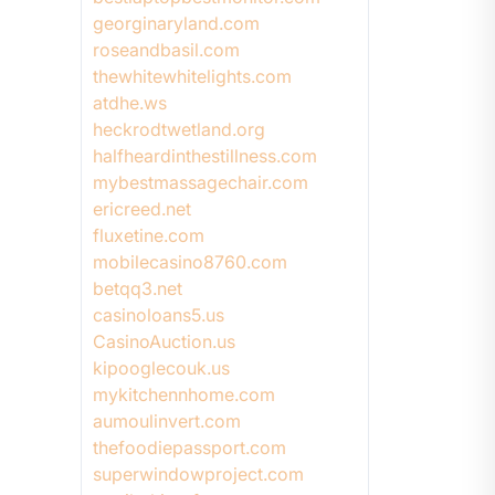
georginaryland.com
roseandbasil.com
thewhitewhitelights.com
atdhe.ws
heckrodtwetland.org
halfheardinthestillness.com
mybestmassagechair.com
ericreed.net
fluxetine.com
mobilecasino8760.com
betqq3.net
casinoloans5.us
CasinoAuction.us
kipooglecouk.us
mykitchennhome.com
aumoulinvert.com
thefoodiepassport.com
superwindowproject.com