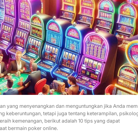
man yang menyenangkan dan menguntungkan jika Anda memil
ng keberuntungan, tetapi juga tentang keterampilan, psikolog
raih kemenangan, berikut adalah 10 tips yang dapat
at bermain poker online.