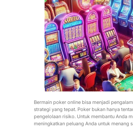
Bermain poker online bisa menjadi pengala
strategi yang tepat. Poker bukan hanya tenta
pengelolaan risiko. Untuk membantu Anda me
meningkatkan peluang Anda untuk menang sa