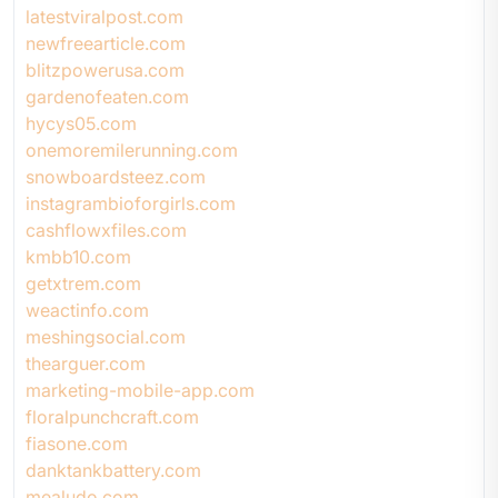
latestviralpost.com
newfreearticle.com
blitzpowerusa.com
gardenofeaten.com
hycys05.com
onemoremilerunning.com
snowboardsteez.com
instagrambioforgirls.com
cashflowxfiles.com
kmbb10.com
getxtrem.com
weactinfo.com
meshingsocial.com
thearguer.com
marketing-mobile-app.com
floralpunchcraft.com
fiasone.com
danktankbattery.com
mealudo.com