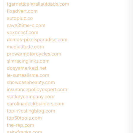
tgarnettcentrallautoads.com
fixadvert.com
autopluz.co
save3time-c.com
vexonhcf.com
demos-pixelsparadise.com
mediatitude.com
prewarmotorcycles.com
simracinglinks.com
dosyamerkezi.net
le-surrealisme.com
showcasebeauty.com
insurancepolicyexpert.com
statkeycompany.com
carolinadeckbuilders.com
topinvestingblog.com
top50tools.com
the-rep.com
saltyfranks.com