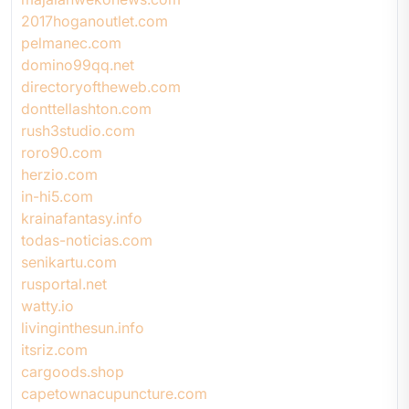
2017hoganoutlet.com
pelmanec.com
domino99qq.net
directoryoftheweb.com
donttellashton.com
rush3studio.com
roro90.com
herzio.com
in-hi5.com
krainafantasy.info
todas-noticias.com
senikartu.com
rusportal.net
watty.io
livinginthesun.info
itsriz.com
cargoods.shop
capetownacupuncture.com