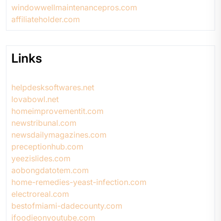
windowwellmaintenancepros.com
affiliateholder.com
Links
helpdesksoftwares.net
lovabowl.net
homeimprovementit.com
newstribunal.com
newsdailymagazines.com
preceptionhub.com
yeezislides.com
aobongdatotem.com
home-remedies-yeast-infection.com
electroreal.com
bestofmiami-dadecounty.com
ifoodieonyoutube.com