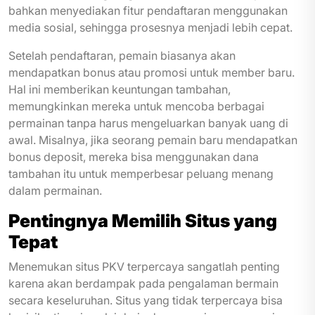
bahkan menyediakan fitur pendaftaran menggunakan
media sosial, sehingga prosesnya menjadi lebih cepat.
Setelah pendaftaran, pemain biasanya akan
mendapatkan bonus atau promosi untuk member baru.
Hal ini memberikan keuntungan tambahan,
memungkinkan mereka untuk mencoba berbagai
permainan tanpa harus mengeluarkan banyak uang di
awal. Misalnya, jika seorang pemain baru mendapatkan
bonus deposit, mereka bisa menggunakan dana
tambahan itu untuk memperbesar peluang menang
dalam permainan.
Pentingnya Memilih Situs yang
Tepat
Menemukan situs PKV terpercaya sangatlah penting
karena akan berdampak pada pengalaman bermain
secara keseluruhan. Situs yang tidak terpercaya bisa