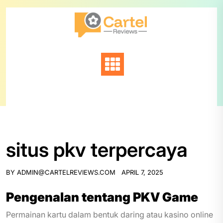
Skip
to
content
situs pkv terpercaya
BY
ADMIN@CARTELREVIEWS.COM
APRIL 7, 2025
Pengenalan tentang PKV Game
Permainan kartu dalam bentuk daring atau kasino online