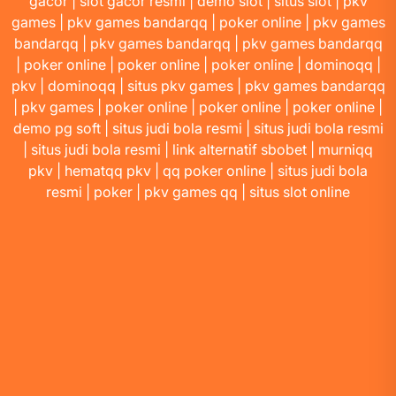
gacor
|
slot gacor resmi
|
demo slot
|
situs slot
|
pkv
games
|
pkv games bandarqq
|
poker online
|
pkv games
bandarqq
|
pkv games bandarqq
|
pkv games bandarqq
|
poker online
|
poker online
|
poker online
|
dominoqq
|
pkv
|
dominoqq
|
situs pkv games
|
pkv games bandarqq
|
pkv games
|
poker online
|
poker online
|
poker online
|
demo pg soft
|
situs judi bola resmi
|
situs judi bola resmi
|
situs judi bola resmi
|
link alternatif sbobet
|
murniqq
pkv
|
hematqq pkv
|
qq poker online
|
situs judi bola
resmi
|
poker
|
pkv games qq
|
situs slot online