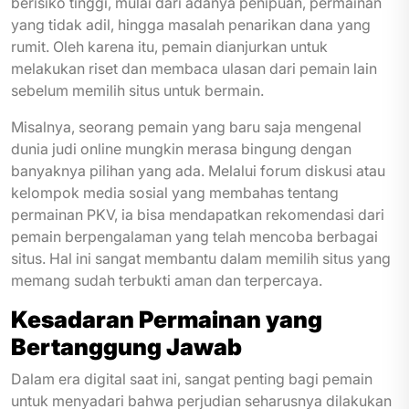
berisiko tinggi, mulai dari adanya penipuan, permainan
yang tidak adil, hingga masalah penarikan dana yang
rumit. Oleh karena itu, pemain dianjurkan untuk
melakukan riset dan membaca ulasan dari pemain lain
sebelum memilih situs untuk bermain.
Misalnya, seorang pemain yang baru saja mengenal
dunia judi online mungkin merasa bingung dengan
banyaknya pilihan yang ada. Melalui forum diskusi atau
kelompok media sosial yang membahas tentang
permainan PKV, ia bisa mendapatkan rekomendasi dari
pemain berpengalaman yang telah mencoba berbagai
situs. Hal ini sangat membantu dalam memilih situs yang
memang sudah terbukti aman dan terpercaya.
Kesadaran Permainan yang
Bertanggung Jawab
Dalam era digital saat ini, sangat penting bagi pemain
untuk menyadari bahwa perjudian seharusnya dilakukan