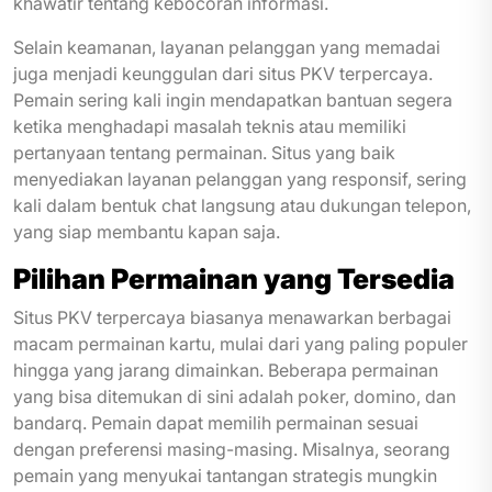
khawatir tentang kebocoran informasi.
Selain keamanan, layanan pelanggan yang memadai
juga menjadi keunggulan dari situs PKV terpercaya.
Pemain sering kali ingin mendapatkan bantuan segera
ketika menghadapi masalah teknis atau memiliki
pertanyaan tentang permainan. Situs yang baik
menyediakan layanan pelanggan yang responsif, sering
kali dalam bentuk chat langsung atau dukungan telepon,
yang siap membantu kapan saja.
Pilihan Permainan yang Tersedia
Situs PKV terpercaya biasanya menawarkan berbagai
macam permainan kartu, mulai dari yang paling populer
hingga yang jarang dimainkan. Beberapa permainan
yang bisa ditemukan di sini adalah poker, domino, dan
bandarq. Pemain dapat memilih permainan sesuai
dengan preferensi masing-masing. Misalnya, seorang
pemain yang menyukai tantangan strategis mungkin