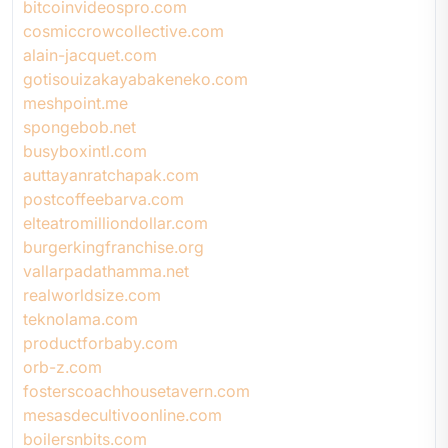
bitcoinvideospro.com
cosmiccrowcollective.com
alain-jacquet.com
gotisouizakayabakeneko.com
meshpoint.me
spongebob.net
busyboxintl.com
auttayanratchapak.com
postcoffeebarva.com
elteatromilliondollar.com
burgerkingfranchise.org
vallarpadathamma.net
realworldsize.com
teknolama.com
productforbaby.com
orb-z.com
fosterscoachhousetavern.com
mesasdecultivoonline.com
boilersnbits.com