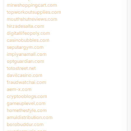
mineshoppingcart.com
topworkoutsupplies.com
mouthshutreviews.com
hirzadesalta.com
digitallifeopoly.com
casinobubbles.com
seputargym.com
impiyanamall.com
optguardian.com
totostreet.net
davilcasino.com
fraudwatchai.com
aem-x.com
cryptooblogs.com
gameuplevel.com
homethestyle.com
amuldistribution.com
borobuddur.com