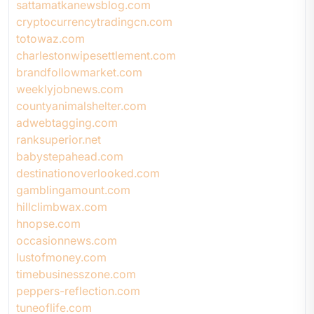
sattamatkanewsblog.com
cryptocurrencytradingcn.com
totowaz.com
charlestonwipesettlement.com
brandfollowmarket.com
weeklyjobnews.com
countyanimalshelter.com
adwebtagging.com
ranksuperior.net
babystepahead.com
destinationoverlooked.com
gamblingamount.com
hillclimbwax.com
hnopse.com
occasionnews.com
lustofmoney.com
timebusinesszone.com
peppers-reflection.com
tuneoflife.com