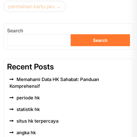
permainan kartu pkv
Search
Search
Recent Posts
Memahami Data HK Sahabat: Panduan
Komprehensif
periode hk
statistik hk
situs hk terpercaya
angka hk