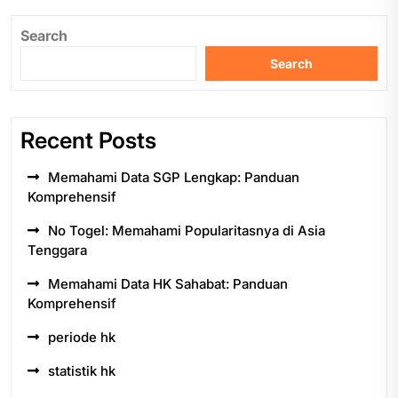
Search
Search
Recent Posts
Memahami Data SGP Lengkap: Panduan
Komprehensif
No Togel: Memahami Popularitasnya di Asia
Tenggara
Memahami Data HK Sahabat: Panduan
Komprehensif
periode hk
statistik hk