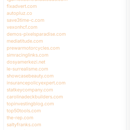
fixadvert.com
autopluz.co
save3time-c.com
vexonhcf.com
demos-pixelsparadise.com
mediatitude.com
prewarmotorcycles.com
simracinglinks.com
dosyamerkezi.net
le-surrealisme.com
showcasebeauty.com
insurancepolicyexpert.com
statkeycompany.com
carolinadeckbuilders.com
topinvestingblog.com
top50tools.com
the-rep.com
saltyfranks.com