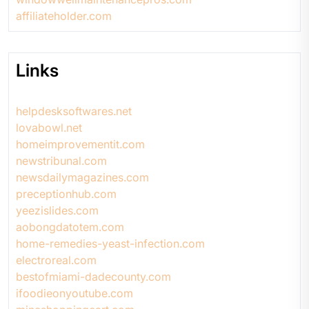
affiliateholder.com
Links
helpdesksoftwares.net
lovabowl.net
homeimprovementit.com
newstribunal.com
newsdailymagazines.com
preceptionhub.com
yeezislides.com
aobongdatotem.com
home-remedies-yeast-infection.com
electroreal.com
bestofmiami-dadecounty.com
ifoodieonyoutube.com