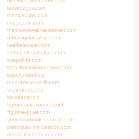
healwithcannabidiol.com
kioskpages.com
trianglecurry.com
imagedum.com
thetowerswellnessretreat.com
officialgelatostrain.com
kaethejeweler.com
sattamatkasattaking.com
onepetlife.com
thebillboardexperiment.com
beachufabet.biz
mon-tresse-de-lit.com
sugarufabet.biz
boxufabet.biz
topgearautoservices.net
figurine-jouet.com
your-facebook-address.com
perroquet-ma-passion.com
modrenlivinghome.com