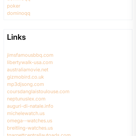
poker
dominoqq
Links
jimsfamousbbq.com
libertywalk-usa.com
australiamovie.net
gizmobird.co.uk
mp3djsong.com
coursdanglaistoulouse.com
neptunuslex.com
auguri-di-natale.info
michelewatch.us
omega--watches.us
breitling-watches.us
tgarnettcentrallautoads.com