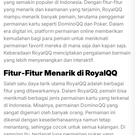
yang semakin populer di Indonesia. Dengan fitur-fitur
yang menarik dan keamanan yang terjamin, RoyalQQ
mampu menarik banyak pemain, terutama penggemar
permainan kartu seperti DominoQQ dan Poker. Dalam
era digital ini, platform permainan online memberikan
kemudahan bagi para pemain untuk menikmati
permainan favorit mereka di mana saja dan kapan saja.
Keberadaan RoyalQQ menciptakan pengalaman bermain
yang lebih menyenangkan dan interaktif.
Fitur-Fitur Menarik di RoyalQQ
Salah satu daya tarik utama RoyalQQ adalah berbagai
fitur yang ditawarkannya. Dalam RoyalQQ, pemain bisa
menikmati berbagai jenis permainan kartu yang terkenal
di Indonesia. Misalnya, permainan DominoQQ yang
sangat digemari oleh banyak orang. Permainan ini
dikenal dengan kesederhanaannya namun tetap
menantang, sehingga cocok untuk semua kalangan. Di
samping itu, terdapat juga permainan poker yang