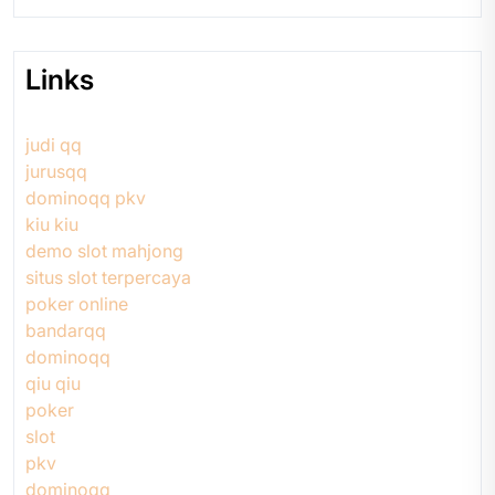
Links
judi qq
jurusqq
dominoqq pkv
kiu kiu
demo slot mahjong
situs slot terpercaya
poker online
bandarqq
dominoqq
qiu qiu
poker
slot
pkv
dominoqq