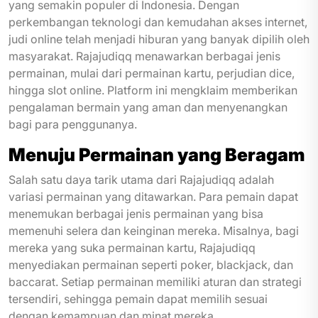
yang semakin populer di Indonesia. Dengan
perkembangan teknologi dan kemudahan akses internet,
judi online telah menjadi hiburan yang banyak dipilih oleh
masyarakat. Rajajudiqq menawarkan berbagai jenis
permainan, mulai dari permainan kartu, perjudian dice,
hingga slot online. Platform ini mengklaim memberikan
pengalaman bermain yang aman dan menyenangkan
bagi para penggunanya.
Menuju Permainan yang Beragam
Salah satu daya tarik utama dari Rajajudiqq adalah
variasi permainan yang ditawarkan. Para pemain dapat
menemukan berbagai jenis permainan yang bisa
memenuhi selera dan keinginan mereka. Misalnya, bagi
mereka yang suka permainan kartu, Rajajudiqq
menyediakan permainan seperti poker, blackjack, dan
baccarat. Setiap permainan memiliki aturan dan strategi
tersendiri, sehingga pemain dapat memilih sesuai
dengan kemampuan dan minat mereka.