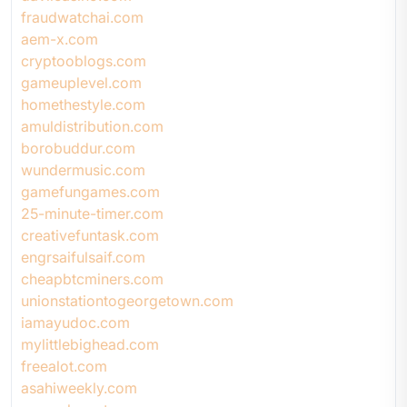
fraudwatchai.com
aem-x.com
cryptooblogs.com
gameuplevel.com
homethestyle.com
amuldistribution.com
borobuddur.com
wundermusic.com
gamefungames.com
25-minute-timer.com
creativefuntask.com
engrsaifulsaif.com
cheapbtcminers.com
unionstationtogeorgetown.com
iamayudoc.com
mylittlebighead.com
freealot.com
asahiweekly.com