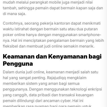
mudah melalui perangkat mobile juga menjadi nilai
tambah, sehingga pemain dapat bermain kapan saja dan
di mana saja.
Contohnya, seorang pekerja kantoran dapat menikmati
waktu istirahat dengan bermain satu atau dua putaran
poker online hanya dengan menggunakan smartphone-
nya. Hal ini menciptakan pengalaman bermain yang lebih
fleksibel dan membuat judi online semakin menarik.
Keamanan dan Kenyamanan bagi
Pengguna
Dalam dunia judi online, keamanan menjadi salah satu
hal yang sangat penting. Rajajudiqq mengklaim
memberikan sistem yang aman bagi semua
penggunanya. Dengan menggunakan teknologi enkripsi
yang canggih, data pribadi dan transaksi keuangan
pemain dilindungi dari ancaman cyber. Hal ini
memberikan rasa nyaman bagi para pemain untuk