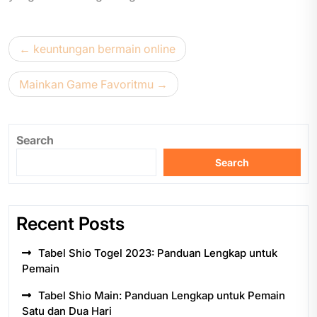
Post
keuntungan bermain online
navigation
Mainkan Game Favoritmu
Search
Search
Recent Posts
Tabel Shio Togel 2023: Panduan Lengkap untuk
Pemain
Tabel Shio Main: Panduan Lengkap untuk Pemain
Satu dan Dua Hari