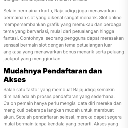
Selain permainan kartu, Rajajudiqq juga menawarkan
permainan slot yang dikenal sangat menarik. Slot online
mempersembahkan grafik yang memukau dan berbagai
tema yang bervariasi, mulai dari petualangan hingga
fantasi. Contohnya, seorang pengguna dapat merasakan
sensasi bermain slot dengan tema petualangan luar
angkasa yang menawarkan bonus menarik serta peluang
jackpot yang menggiurkan.
Mudahnya Pendaftaran dan
Akses
Salah satu faktor yang membuat Rajajudiqq semakin
diminati adalah proses pendaftaran yang sederhana.
Calon pemain hanya perlu mengisi data diri mereka dan
mengikuti beberapa langkah mudah untuk membuat
akun. Setelah pendaftaran selesai, mereka dapat segera
mulai bermain tanpa kendala yang berarti. Akses yang