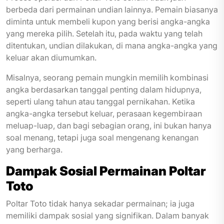
berbeda dari permainan undian lainnya. Pemain biasanya
diminta untuk membeli kupon yang berisi angka-angka
yang mereka pilih. Setelah itu, pada waktu yang telah
ditentukan, undian dilakukan, di mana angka-angka yang
keluar akan diumumkan.
Misalnya, seorang pemain mungkin memilih kombinasi
angka berdasarkan tanggal penting dalam hidupnya,
seperti ulang tahun atau tanggal pernikahan. Ketika
angka-angka tersebut keluar, perasaan kegembiraan
meluap-luap, dan bagi sebagian orang, ini bukan hanya
soal menang, tetapi juga soal mengenang kenangan
yang berharga.
Dampak Sosial Permainan Poltar
Toto
Poltar Toto tidak hanya sekadar permainan; ia juga
memiliki dampak sosial yang signifikan. Dalam banyak