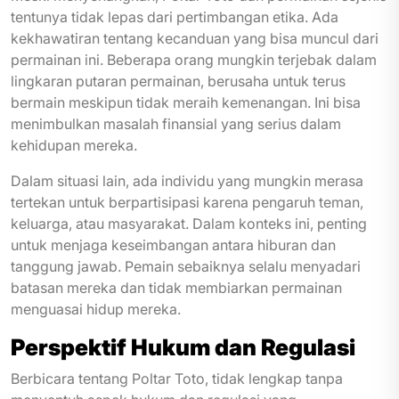
tentunya tidak lepas dari pertimbangan etika. Ada
kekhawatiran tentang kecanduan yang bisa muncul dari
permainan ini. Beberapa orang mungkin terjebak dalam
lingkaran putaran permainan, berusaha untuk terus
bermain meskipun tidak meraih kemenangan. Ini bisa
menimbulkan masalah finansial yang serius dalam
kehidupan mereka.
Dalam situasi lain, ada individu yang mungkin merasa
tertekan untuk berpartisipasi karena pengaruh teman,
keluarga, atau masyarakat. Dalam konteks ini, penting
untuk menjaga keseimbangan antara hiburan dan
tanggung jawab. Pemain sebaiknya selalu menyadari
batasan mereka dan tidak membiarkan permainan
menguasai hidup mereka.
Perspektif Hukum dan Regulasi
Berbicara tentang Poltar Toto, tidak lengkap tanpa