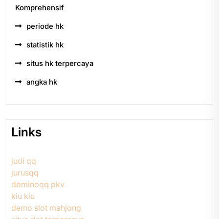
Komprehensif
periode hk
statistik hk
situs hk terpercaya
angka hk
Links
judi qq
jurusqq
dominoqq pkv
kiu kiu
demo slot mahjong