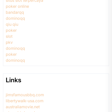
situs slot terpercaya
poker online
bandarqq
dominoqq
qiu qiu
poker
slot
pkv
dominoqq
poker
dominoqq
Links
jimsfamousbbq.com
libertywalk-usa.com
australiamovie.net