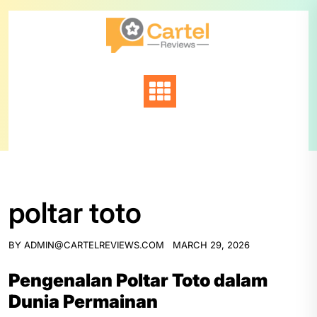
Skip
to
content
poltar toto
BY
ADMIN@CARTELREVIEWS.COM
MARCH 29, 2026
Pengenalan Poltar Toto dalam
Dunia Permainan