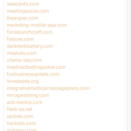
weactinfo.com
meshingsocial.com
thearguer.com
marketing-mobile-app.com
floralpunchcraft.com
fiasone.com
danktankbattery.com
mealudo.com
charlie-day.com
livedirectbettingpoker.com
foxbusinessupdate.com
lovedaddy.org
integrativemedicalmassageplano.com
mrrugwashing.com
acb-bankia.com
flash-es.net
upshak.com
backsilo.com
siviralqq.com