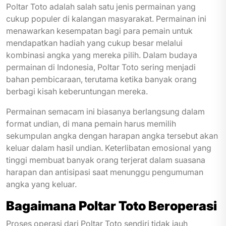
Poltar Toto adalah salah satu jenis permainan yang
cukup populer di kalangan masyarakat. Permainan ini
menawarkan kesempatan bagi para pemain untuk
mendapatkan hadiah yang cukup besar melalui
kombinasi angka yang mereka pilih. Dalam budaya
permainan di Indonesia, Poltar Toto sering menjadi
bahan pembicaraan, terutama ketika banyak orang
berbagi kisah keberuntungan mereka.
Permainan semacam ini biasanya berlangsung dalam
format undian, di mana pemain harus memilih
sekumpulan angka dengan harapan angka tersebut akan
keluar dalam hasil undian. Keterlibatan emosional yang
tinggi membuat banyak orang terjerat dalam suasana
harapan dan antisipasi saat menunggu pengumuman
angka yang keluar.
Bagaimana Poltar Toto Beroperasi
Proses operasi dari Poltar Toto sendiri tidak jauh