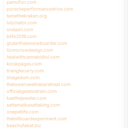
pamufon.com
porscheperformancedrive.com
tamethekraken.org
lutzinator.com
ondasrl.com
blife2016.com
glutenfreesnowboarder.com
lizmorrowdesign.com
healwithcannabidiol.com
kioskpages.com
trianglecurry.com
imagedum.com
thetowerswellnessretreat.com
officialgelatostrain.com
kaethejeweler.com
sattamatkasattaking.com
onepetlife.com
thebillboardexperiment.com
beachufabet.biz