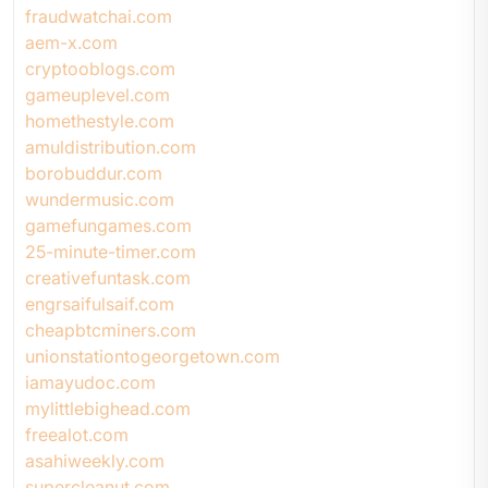
fraudwatchai.com
aem-x.com
cryptooblogs.com
gameuplevel.com
homethestyle.com
amuldistribution.com
borobuddur.com
wundermusic.com
gamefungames.com
25-minute-timer.com
creativefuntask.com
engrsaifulsaif.com
cheapbtcminers.com
unionstationtogeorgetown.com
iamayudoc.com
mylittlebighead.com
freealot.com
asahiweekly.com
supercleanut.com