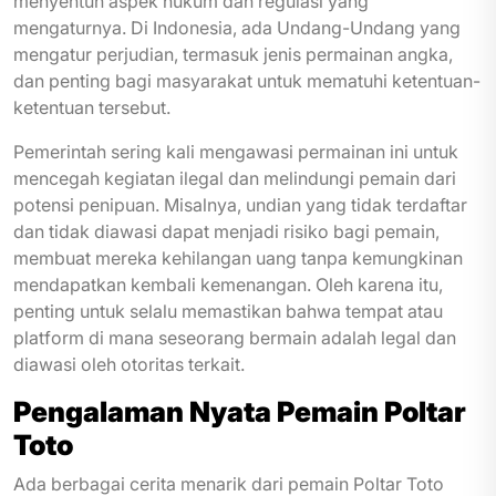
menyentuh aspek hukum dan regulasi yang
mengaturnya. Di Indonesia, ada Undang-Undang yang
mengatur perjudian, termasuk jenis permainan angka,
dan penting bagi masyarakat untuk mematuhi ketentuan-
ketentuan tersebut.
Pemerintah sering kali mengawasi permainan ini untuk
mencegah kegiatan ilegal dan melindungi pemain dari
potensi penipuan. Misalnya, undian yang tidak terdaftar
dan tidak diawasi dapat menjadi risiko bagi pemain,
membuat mereka kehilangan uang tanpa kemungkinan
mendapatkan kembali kemenangan. Oleh karena itu,
penting untuk selalu memastikan bahwa tempat atau
platform di mana seseorang bermain adalah legal dan
diawasi oleh otoritas terkait.
Pengalaman Nyata Pemain Poltar
Toto
Ada berbagai cerita menarik dari pemain Poltar Toto