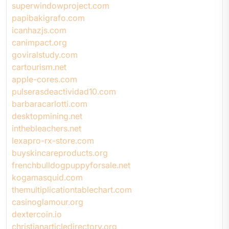
superwindowproject.com
papibakigrafo.com
icanhazjs.com
canimpact.org
goviralstudy.com
cartourism.net
apple-cores.com
pulserasdeactividad10.com
barbaracarlotti.com
desktopmining.net
inthebleachers.net
lexapro-rx-store.com
buyskincareproducts.org
frenchbulldogpuppyforsale.net
kogamasquid.com
themultiplicationtablechart.com
casinoglamour.org
dextercoin.io
christianarticledirectory.org