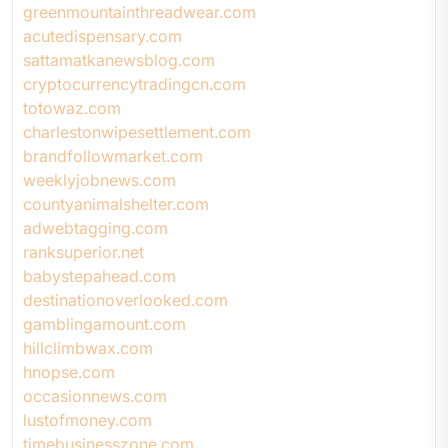
greenmountainthreadwear.com
acutedispensary.com
sattamatkanewsblog.com
cryptocurrencytradingcn.com
totowaz.com
charlestonwipesettlement.com
brandfollowmarket.com
weeklyjobnews.com
countyanimalshelter.com
adwebtagging.com
ranksuperior.net
babystepahead.com
destinationoverlooked.com
gamblingamount.com
hillclimbwax.com
hnopse.com
occasionnews.com
lustofmoney.com
timebusinesszone.com