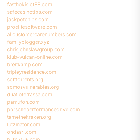
fasthokislot88.com
safecasinotips.com
jackpotchips.com
proelitesoftware.com
allcustomercarenumbers.com
familyblogger.xyz
chrisjohnslawgroup.com
klub-vulcan-online.com
breitkamp.com
tripleyresidence.com
softtorrents.org
somosvulnerables.org
duatloterrassa.com
pamufon.com
porscheperformancedrive.com
tamethekraken.org
lutzinator.com
ondasrl.com
blife2016.com