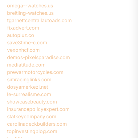
omega--watches.us
breitling-watches.us
tgarnettcentrallautoads.com
fixadvert.com
autopluz.co
save3time-c.com
vexonhcf.com
demos-pixelsparadise.com
mediatitude.com
prewarmotorcycles.com
simracinglinks.com
dosyamerkezi.net
le-surrealisme.com
showcasebeauty.com
insurancepolicyexpert.com
statkeycompany.com
carolinadeckbuilders.com
topinvestingblog.com