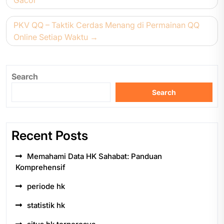
navigation
Gacor
PKV QQ – Taktik Cerdas Menang di Permainan QQ
Online Setiap Waktu
Search
Search
Recent Posts
Memahami Data HK Sahabat: Panduan
Komprehensif
periode hk
statistik hk