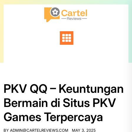
Skip
to
content
PKV QQ – Keuntungan
Bermain di Situs PKV
Games Terpercaya
BY
ADMIN@CARTELREVIEWS.COM
MAY 3, 2025