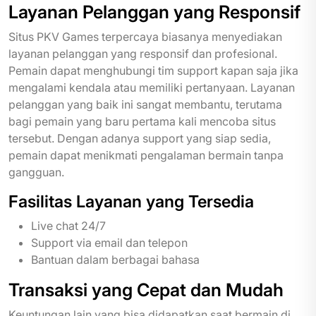
Layanan Pelanggan yang Responsif
Situs PKV Games terpercaya biasanya menyediakan
layanan pelanggan yang responsif dan profesional.
Pemain dapat menghubungi tim support kapan saja jika
mengalami kendala atau memiliki pertanyaan. Layanan
pelanggan yang baik ini sangat membantu, terutama
bagi pemain yang baru pertama kali mencoba situs
tersebut. Dengan adanya support yang siap sedia,
pemain dapat menikmati pengalaman bermain tanpa
gangguan.
Fasilitas Layanan yang Tersedia
Live chat 24/7
Support via email dan telepon
Bantuan dalam berbagai bahasa
Transaksi yang Cepat dan Mudah
Keuntungan lain yang bisa didapatkan saat bermain di