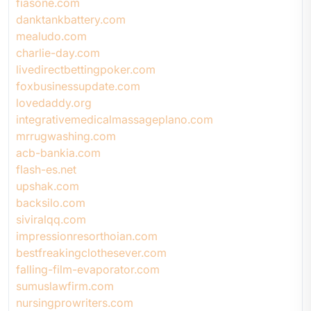
fiasone.com
danktankbattery.com
mealudo.com
charlie-day.com
livedirectbettingpoker.com
foxbusinessupdate.com
lovedaddy.org
integrativemedicalmassageplano.com
mrrugwashing.com
acb-bankia.com
flash-es.net
upshak.com
backsilo.com
siviralqq.com
impressionresorthoian.com
bestfreakingclothesever.com
falling-film-evaporator.com
sumuslawfirm.com
nursingprowriters.com