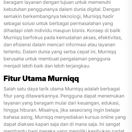
beragam layanan dengan tujuan untuk memenuhi
kebutuhan penggunanya dalam dunia digital. Dengan
semakin berkembangnya teknologi, Murniqq hadir
sebagai solusi untuk berbagai permasalahan yang
dihadapi oleh individu maupun bisnis. Konsep di balik
Murniqq berfokus pada kemudahan akses, efektivitas,
dan efisiensi dalam mencari informasi atau layanan
tertentu. Dalam dunia yang serba cepat ini, Murniqq
berusaha untuk membuat pengalaman pengguna
menjadi lebih baik dan lebih terjangkau.
Fitur Utama Murniqq
Salah satu daya tarik utama Murniqq adalah berbagai
fitur yang ditawarkannya. Pengguna dapat menemukan
layanan yang beragam mulai dari keuangan, edukasi,
hingga hiburan. Misalnya, jika seseorang ingin belajar
bahasa asing, Murniqq menyediakan kursus online yang
dapat diakses kapan saja dan di mana saja. Ini sangat
membantu bagi mereka yang memiliki kesibukan padat