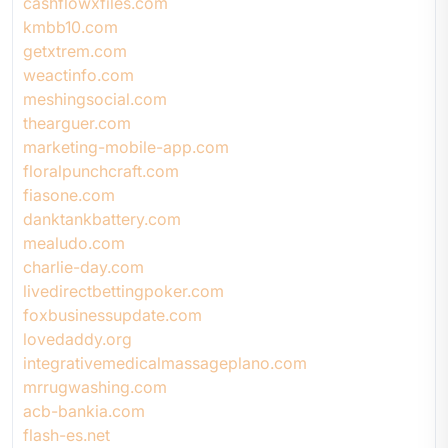
cashflowxfiles.com
kmbb10.com
getxtrem.com
weactinfo.com
meshingsocial.com
thearguer.com
marketing-mobile-app.com
floralpunchcraft.com
fiasone.com
danktankbattery.com
mealudo.com
charlie-day.com
livedirectbettingpoker.com
foxbusinessupdate.com
lovedaddy.org
integrativemedicalmassageplano.com
mrrugwashing.com
acb-bankia.com
flash-es.net