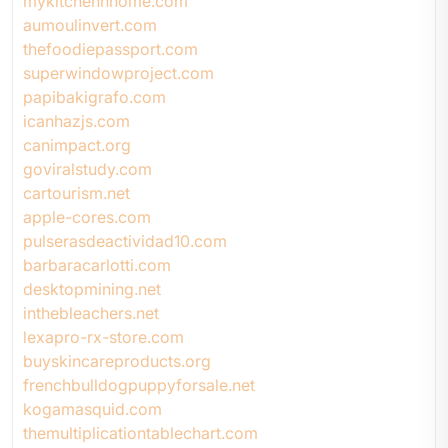
mykitchennhome.com
aumoulinvert.com
thefoodiepassport.com
superwindowproject.com
papibakigrafo.com
icanhazjs.com
canimpact.org
goviralstudy.com
cartourism.net
apple-cores.com
pulserasdeactividad10.com
barbaracarlotti.com
desktopmining.net
inthebleachers.net
lexapro-rx-store.com
buyskincareproducts.org
frenchbulldogpuppyforsale.net
kogamasquid.com
themultiplicationtablechart.com