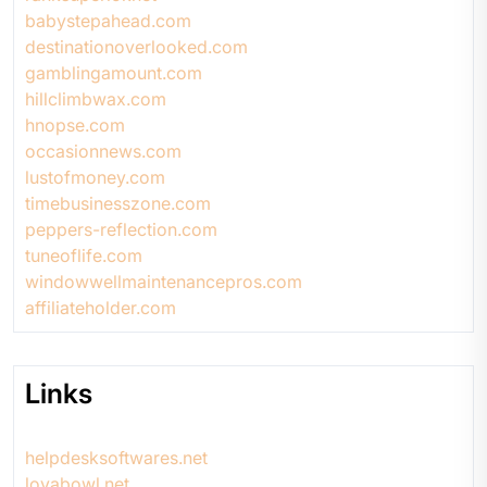
babystepahead.com
destinationoverlooked.com
gamblingamount.com
hillclimbwax.com
hnopse.com
occasionnews.com
lustofmoney.com
timebusinesszone.com
peppers-reflection.com
tuneoflife.com
windowwellmaintenancepros.com
affiliateholder.com
Links
helpdesksoftwares.net
lovabowl.net