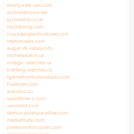
libertywalk-usa.com
australiamovie.net
gizmobird.co.uk
mp3djsong.com
coursdanglaistoulouse.com
neptunuslex.com
auguri-di-natale.info
michelewatch.us
omega--watches.us
breitling-watches.us
tgarnettcentrallautoads.com
fixadvert.com
autopluz.co
save3time-c.com
vexonhcf.com
demos-pixelsparadise.com
mediatitude.com
prewarmotorcycles.com