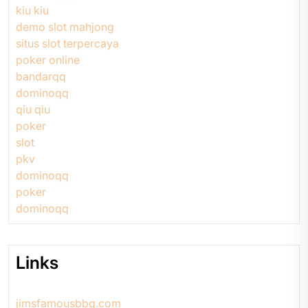
kiu kiu
demo slot mahjong
situs slot terpercaya
poker online
bandarqq
dominoqq
qiu qiu
poker
slot
pkv
dominoqq
poker
dominoqq
Links
jimsfamousbbq.com