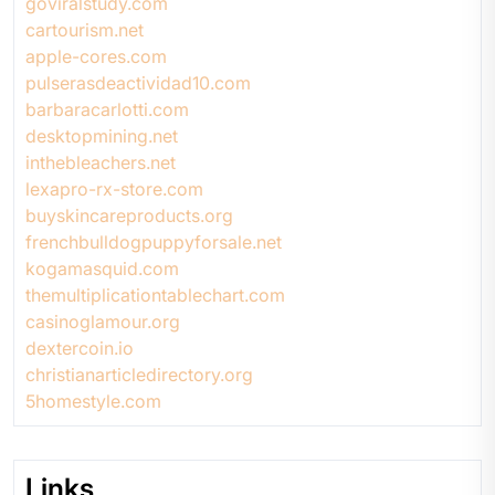
goviralstudy.com
cartourism.net
apple-cores.com
pulserasdeactividad10.com
barbaracarlotti.com
desktopmining.net
inthebleachers.net
lexapro-rx-store.com
buyskincareproducts.org
frenchbulldogpuppyforsale.net
kogamasquid.com
themultiplicationtablechart.com
casinoglamour.org
dextercoin.io
christianarticledirectory.org
5homestyle.com
Links