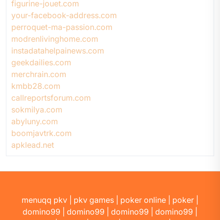
figurine-jouet.com
your-facebook-address.com
perroquet-ma-passion.com
modrenlivinghome.com
instadatahelpainews.com
geekdailies.com
merchrain.com
kmbb28.com
callreportsforum.com
sokmilya.com
abyluny.com
boomjavtrk.com
apklead.net
menuqq pkv
|
pkv games
|
poker online
|
poker
|
domino99
|
domino99
|
domino99
|
domino99
|