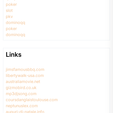
poker
slot
pkv
dominoqq
poker
dominoqq
Links
jimsfamousbbq.com
libertywalk-usa.com
australiamovie.net
gizmobird.co.uk
mp3djsong.com
coursdanglaistoulouse.com
neptunuslex.com
auguri-di-natale.info