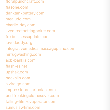
floralpunchcraft.com
fiasone.com
danktankbattery.com
mealudo.com
charlie-day.com
livedirectbettingpoker.com
foxbusinessupdate.com
lovedaddy.org
integrativemedicalmassageplano.com
mrrugwashing.com
acb-bankia.com
flash-es.net
upshak.com
backsilo.com
siviralqq.com
impressionresorthoian.com
bestfreakingclothesever.com
falling-film-evaporator.com
sumuslawfirm.com