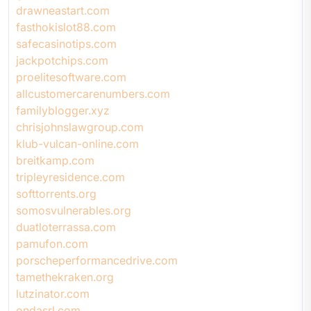
drawneastart.com
fasthokislot88.com
safecasinotips.com
jackpotchips.com
proelitesoftware.com
allcustomercarenumbers.com
familyblogger.xyz
chrisjohnslawgroup.com
klub-vulcan-online.com
breitkamp.com
tripleyresidence.com
softtorrents.org
somosvulnerables.org
duatloterrassa.com
pamufon.com
porscheperformancedrive.com
tamethekraken.org
lutzinator.com
ondasrl.com