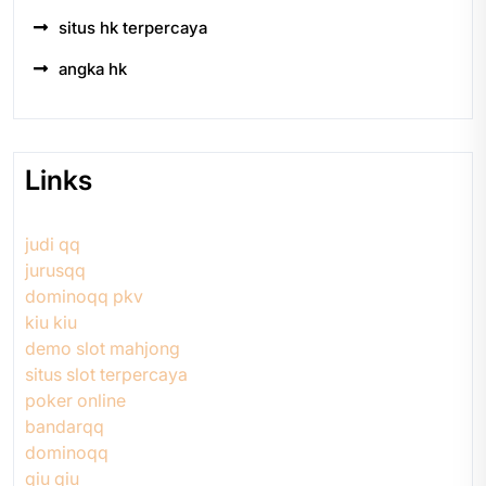
situs hk terpercaya
angka hk
Links
judi qq
jurusqq
dominoqq pkv
kiu kiu
demo slot mahjong
situs slot terpercaya
poker online
bandarqq
dominoqq
qiu qiu