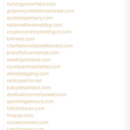
nursingprowriters.com
greenmountainthreadwear.com
acutedispensary.com
sattamatkanewsblog.com
cryptocurrencytradingcn.com
totowaz.com
charlestonwipesettlement.com
brandfollowmarket.com
weeklyjobnews.com
countyanimalshelter.com
adwebtagging.com
ranksuperior.net
babystepahead.com
destinationoverlooked.com
gamblingamount.com
hillclimbwax.com
hnopse.com
occasionnews.com
lustofmoney.com