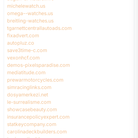
michelewatch.us
omega--watches.us
breitling-watches.us
tgarnettcentrallautoads.com
fixadvert.com
autopluz.co
save3time-c.com
vexonhcf.com
demos-pixelsparadise.com
mediatitude.com
prewarmotorcycles.com
simracinglinks.com
dosyamerkezi.net
le-surrealisme.com
showcasebeauty.com
insurancepolicyexpert.com
statkeycompany.com
carolinadeckbuilders.com