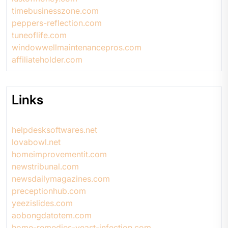
timebusinesszone.com
peppers-reflection.com
tuneoflife.com
windowwellmaintenancepros.com
affiliateholder.com
Links
helpdesksoftwares.net
lovabowl.net
homeimprovementit.com
newstribunal.com
newsdailymagazines.com
preceptionhub.com
yeezislides.com
aobongdatotem.com
home-remedies-yeast-infection.com