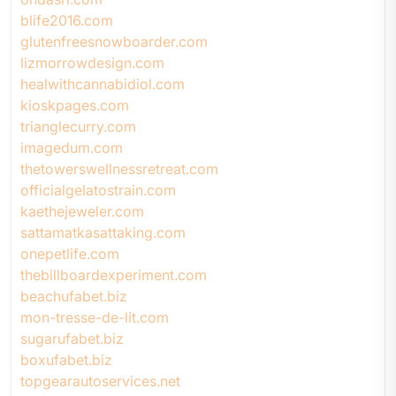
blife2016.com
glutenfreesnowboarder.com
lizmorrowdesign.com
healwithcannabidiol.com
kioskpages.com
trianglecurry.com
imagedum.com
thetowerswellnessretreat.com
officialgelatostrain.com
kaethejeweler.com
sattamatkasattaking.com
onepetlife.com
thebillboardexperiment.com
beachufabet.biz
mon-tresse-de-lit.com
sugarufabet.biz
boxufabet.biz
topgearautoservices.net