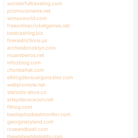
wonderfultraveling.com
promocioname.net
wimaxworld.com
freeonlinecricketgames.net
bestcashing.biz
firerestrictions.us
archiesbrooklyn.com
muambeiros.net
infozblog.com
chonbaihat.com
elblogdeoscargonzalez.com
webpromote.net
steroids-store.co
arteydecoracion.net
fithog.com
bestlaptopbestmonitor.com
georginaryland.com
roseandbasil.com
thewhitewhitelights.com