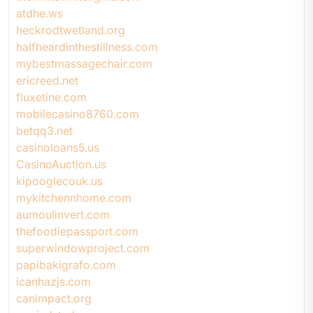
atdhe.ws
heckrodtwetland.org
halfheardinthestillness.com
mybestmassagechair.com
ericreed.net
fluxetine.com
mobilecasino8760.com
betqq3.net
casinoloans5.us
CasinoAuction.us
kipooglecouk.us
mykitchennhome.com
aumoulinvert.com
thefoodiepassport.com
superwindowproject.com
papibakigrafo.com
icanhazjs.com
canimpact.org