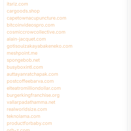
itsriz.com
cargoods.shop
capetownacupuncture.com
bitcoinvideospro.com
cosmiccrowcollective.com
alain-jacquet.com
gotisouizakayabakeneko.com
meshpoint.me
spongebob.net
busyboxintl.com
auttayanratchapak.com
postcoffeebarva.com
elteatromilliondollar.com
burgerkingfranchise.org
vallarpadathamma.net
realworldsize.com
teknolama.com
productforbaby.com
orb-z.com