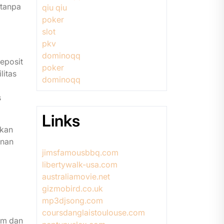
 tanpa
qiu qiu
poker
slot
pkv
dominoqq
eposit
poker
litas
dominoqq
s
Links
akan
inan
jimsfamousbbq.com
libertywalk-usa.com
australiamovie.net
gizmobird.co.uk
mp3djsong.com
coursdanglaistoulouse.com
um dan