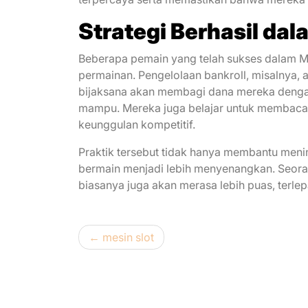
Strategi Berhasil da
Beberapa pemain yang telah sukses dalam Mar
permainan. Pengelolaan bankroll, misalnya, 
bijaksana akan membagi dana mereka dengan
mampu. Mereka juga belajar untuk membaca
keunggulan kompetitif.
Praktik tersebut tidak hanya membantu men
bermain menjadi lebih menyenangkan. Seora
biasanya juga akan merasa lebih puas, terle
Post
mesin slot
navigation