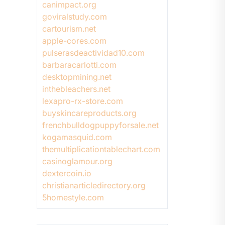
canimpact.org
goviralstudy.com
cartourism.net
apple-cores.com
pulserasdeactividad10.com
barbaracarlotti.com
desktopmining.net
inthebleachers.net
lexapro-rx-store.com
buyskincareproducts.org
frenchbulldogpuppyforsale.net
kogamasquid.com
themultiplicationtablechart.com
casinoglamour.org
dextercoin.io
christianarticledirectory.org
5homestyle.com