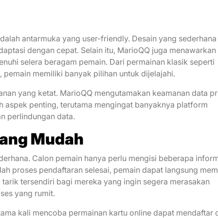
dalah antarmuka yang user-friendly. Desain yang sederhana
daptasi dengan cepat. Selain itu, MarioQQ juga menawarkan
nuhi selera beragam pemain. Dari permainan klasik seperti
pemain memiliki banyak pilihan untuk dijelajahi.
amanan yang ketat. MarioQQ mengutamakan keamanan data pr
alah aspek penting, terutama mengingat banyaknya platform
n perlindungan data.
yang Mudah
derhana. Calon pemain hanya perlu mengisi beberapa infor
elah proses pendaftaran selesai, pemain dapat langsung me
 tarik tersendiri bagi mereka yang ingin segera merasakan
ses yang rumit.
tama kali mencoba permainan kartu online dapat mendaftar