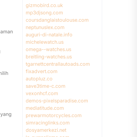
gizmobird.co.uk
mp3djsong.com
coursdanglaistoulouse.com
neptunuslex.com
alaman
auguri-di-natale.info
michelewatch.us
omega--watches.us
g
breitling-watches.us
tgarnettcentrallautoads.com
fixadvert.com
ilih
autopluz.co
save3time-c.com
vexonhcf.com
demos-pixelsparadise.com
mediatitude.com
a yang
prewarmotorcycles.com
simracinglinks.com
dosyamerkezi.net