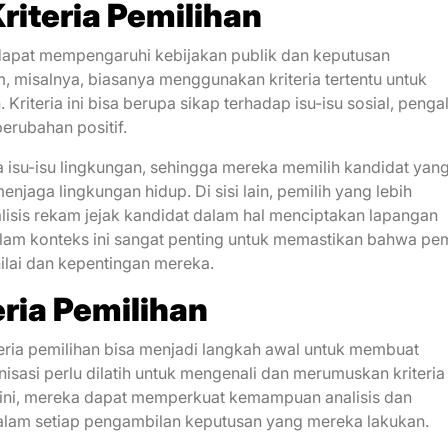
Kriteria Pemilihan
an dapat mempengaruhi kebijakan publik dan keputusan
 misalnya, biasanya menggunakan kriteria tertentu untuk
Kriteria ini bisa berupa sikap terhadap isu-isu sosial, peng
erubahan positif.
 isu-isu lingkungan, sehingga mereka memilih kandidat yan
njaga lingkungan hidup. Di sisi lain, pemilih yang lebih
sis rekam jejak kandidat dalam hal menciptakan lapangan
alam konteks ini sangat penting untuk memastikan bahwa pem
ilai dan kepentingan mereka.
ria Pemilihan
ria pemilihan bisa menjadi langkah awal untuk membuat
nisasi perlu dilatih untuk mengenali dan merumuskan kriteri
 ini, mereka dapat memperkuat kemampuan analisis dan
lam setiap pengambilan keputusan yang mereka lakukan.