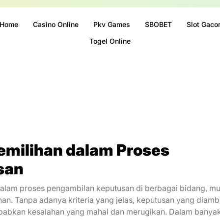
Home
Casino Online
Pkv Games
SBOBET
Slot Gaco
Togel Online
Pemilihan dalam Proses
san
 dalam proses pengambilan keputusan di berbagai bidang, mu
an. Tanpa adanya kriteria yang jelas, keputusan yang diambi
ebabkan kesalahan yang mahal dan merugikan. Dalam banya