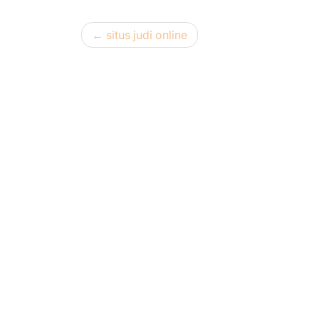
Post
situs judi online
navigation