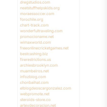
dregstudios.com
neatstuffhelpskids.org
moraessoccer.com
forochile.org
chart-track.com
wonderfultraveling.com
promocioname.net
wimaxworld.com
freeonlinecricketgames.net
bestcashing.biz
firerestrictions.us
archiesbrooklyn.com
muambeiros.net
infozblog.com
chonbaihat.com
elblogdeoscargonzalez.com
webpromote.net
steroids-store.co
arteydecoracion.net