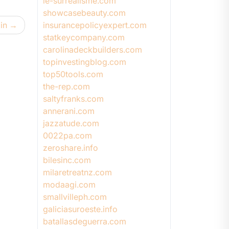
le-surrealisme.com
showcasebeauty.com
in
insurancepolicyexpert.com
statkeycompany.com
carolinadeckbuilders.com
topinvestingblog.com
top50tools.com
the-rep.com
saltyfranks.com
annerani.com
jazzatude.com
0022pa.com
zeroshare.info
bilesinc.com
milaretreatnz.com
modaagi.com
smallvilleph.com
galiciasuroeste.info
batallasdeguerra.com