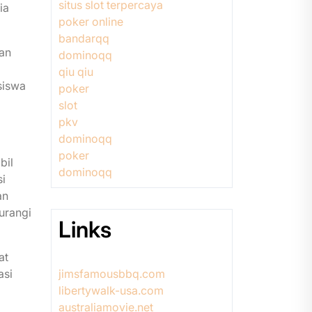
situs slot terpercaya
ia
poker online
bandarqq
kan
dominoqq
qiu qiu
siswa
poker
slot
pkv
dominoqq
poker
bil
dominoqq
si
an
urangi
Links
at
asi
jimsfamousbbq.com
libertywalk-usa.com
australiamovie.net