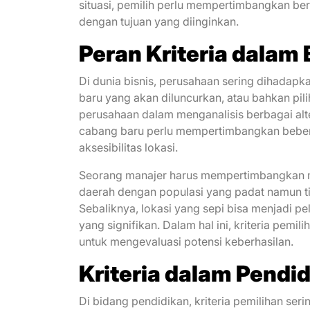
situasi, pemilih perlu mempertimbangkan be
dengan tujuan yang diinginkan.
Peran Kriteria dalam 
Di dunia bisnis, perusahaan sering dihadapka
baru yang akan diluncurkan, atau bahkan pi
perusahaan dalam menganalisis berbagai alt
cabang baru perlu mempertimbangkan beberapa
aksesibilitas lokasi.
Seorang manajer harus mempertimbangkan mas
daerah dengan populasi yang padat namun ti
Sebaliknya, lokasi yang sepi bisa menjadi pe
yang signifikan. Dalam hal ini, kriteria pemi
untuk mengevaluasi potensi keberhasilan.
Kriteria dalam Pendi
Di bidang pendidikan, kriteria pemilihan s