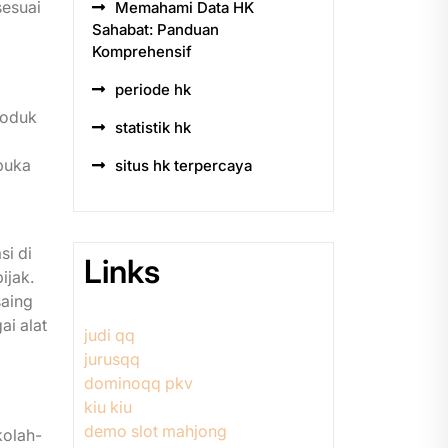
sesuai
Memahami Data HK
Sahabat: Panduan
Komprehensif
periode hk
roduk
statistik hk
buka
situs hk terpercaya
a
si di
Links
ijak.
saing
ai alat
judi qq
jurusqq
dominoqq pkv
kiu kiu
demo slot mahjong
kolah-