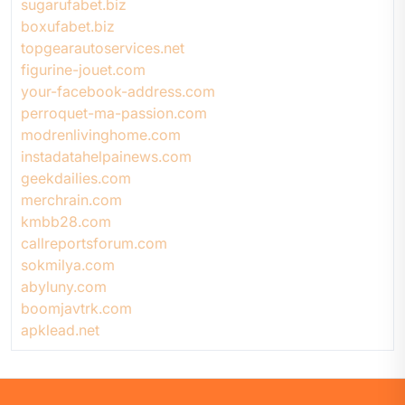
sugarufabet.biz
boxufabet.biz
topgearautoservices.net
figurine-jouet.com
your-facebook-address.com
perroquet-ma-passion.com
modrenlivinghome.com
instadatahelpainews.com
geekdailies.com
merchrain.com
kmbb28.com
callreportsforum.com
sokmilya.com
abyluny.com
boomjavtrk.com
apklead.net