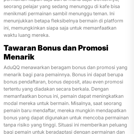
seorang pelajar yang sedang menunggu di kafe bisa
menikmati permainan sambil menunggu teman. Ini
menunjukkan betapa fleksibelnya bermain di platform
ini, memungkinkan siapa saja untuk memanfaatkan
waktu luang mereka.
Tawaran Bonus dan Promosi
Menarik
AduQQ menawarkan beragam bonus dan promosi yang
menarik bagi para pemainnya. Bonus ini dapat berupa
bonus pendaftaran, bonus deposit, atau even promosi
tertentu yang diadakan secara berkala. Dengan
memanfaatkan bonus ini, pemain dapat meningkatkan
modal mereka untuk bermain. Misalnya, saat seorang
pemain baru mendaftar, mereka mungkin mendapatkan
bonus yang dapat digunakan untuk mencoba permainan
tanpa risiko yang tinggi. Situasi ini memberikan peluang
bagi pemain untuk beradaptasi dengan permainan dan