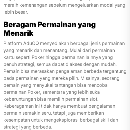
meraih kemenangan sebelum mengeluarkan modal yang
lebih besar.
Beragam Permainan yang
Menarik
Platform AduQQ menyediakan berbagai jenis permainan
yang menarik dan menantang. Mulai dari permainan
kartu seperti Poker hingga permainan lainnya yang
penuh strategi, semua dapat diakses dengan mudah.
Pemain bisa merasakan pengalaman berbeda tergantung
pada permainan yang mereka pilih. Misalnya, seorang
pemain yang menyukai tantangan bisa mencoba
permainan Poker, sementara yang lebih suka
keberuntungan bisa memilih permainan slot.
Keberagaman ini tidak hanya membuat pengalaman
bermain semakin seru, tetapi juga memberikan
kesempatan untuk mengeksplorasi berbagai skill dan
strategi yang berbeda.