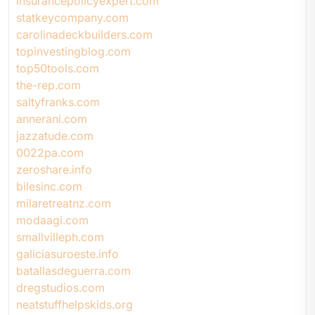
insurancepolicyexpert.com
statkeycompany.com
carolinadeckbuilders.com
topinvestingblog.com
top50tools.com
the-rep.com
saltyfranks.com
annerani.com
jazzatude.com
0022pa.com
zeroshare.info
bilesinc.com
milaretreatnz.com
modaagi.com
smallvilleph.com
galiciasuroeste.info
batallasdeguerra.com
dregstudios.com
neatstuffhelpskids.org