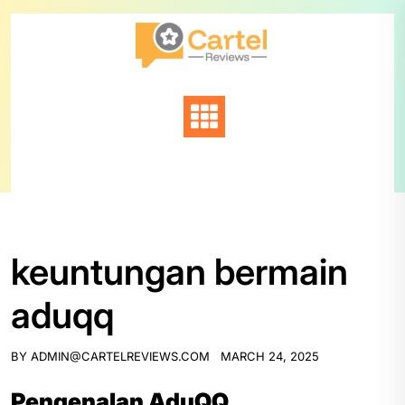
Skip
to
content
keuntungan bermain
aduqq
BY
ADMIN@CARTELREVIEWS.COM
MARCH 24, 2025
Pengenalan AduQQ