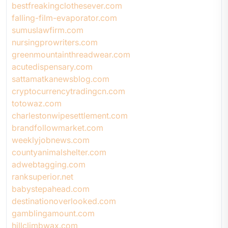
bestfreakingclothesever.com
falling-film-evaporator.com
sumuslawfirm.com
nursingprowriters.com
greenmountainthreadwear.com
acutedispensary.com
sattamatkanewsblog.com
cryptocurrencytradingcn.com
totowaz.com
charlestonwipesettlement.com
brandfollowmarket.com
weeklyjobnews.com
countyanimalshelter.com
adwebtagging.com
ranksuperior.net
babystepahead.com
destinationoverlooked.com
gamblingamount.com
hillclimbwax.com