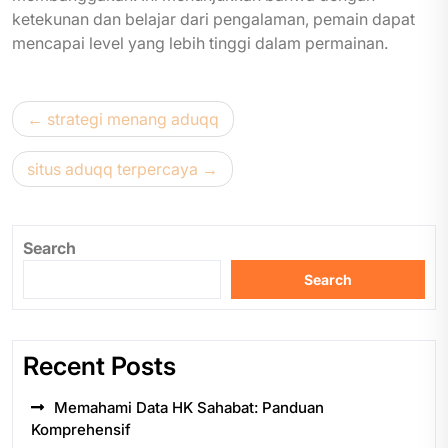
ketekunan dan belajar dari pengalaman, pemain dapat
mencapai level yang lebih tinggi dalam permainan.
Post
strategi menang aduqq
navigation
situs aduqq terpercaya
Search
Search
Recent Posts
Memahami Data HK Sahabat: Panduan
Komprehensif