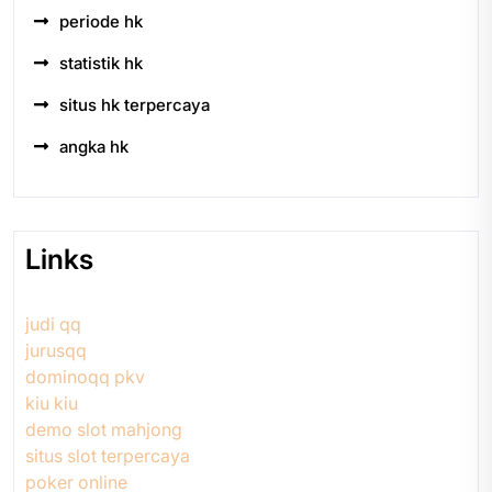
periode hk
statistik hk
situs hk terpercaya
angka hk
Links
judi qq
jurusqq
dominoqq pkv
kiu kiu
demo slot mahjong
situs slot terpercaya
poker online