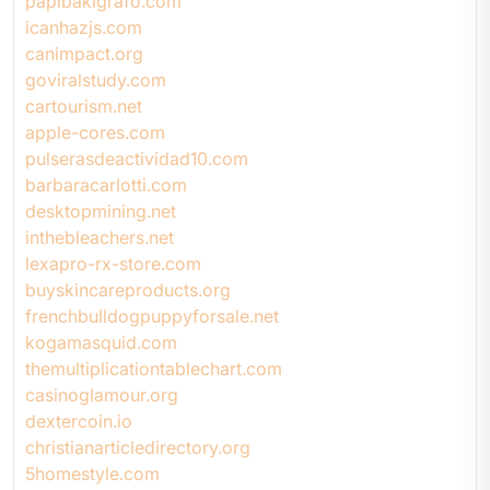
papibakigrafo.com
icanhazjs.com
canimpact.org
goviralstudy.com
cartourism.net
apple-cores.com
pulserasdeactividad10.com
barbaracarlotti.com
desktopmining.net
inthebleachers.net
lexapro-rx-store.com
buyskincareproducts.org
frenchbulldogpuppyforsale.net
kogamasquid.com
themultiplicationtablechart.com
casinoglamour.org
dextercoin.io
christianarticledirectory.org
5homestyle.com