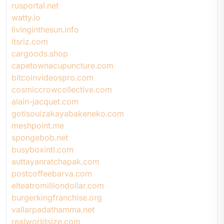
rusportal.net
watty.io
livinginthesun.info
itsriz.com
cargoods.shop
capetownacupuncture.com
bitcoinvideospro.com
cosmiccrowcollective.com
alain-jacquet.com
gotisouizakayabakeneko.com
meshpoint.me
spongebob.net
busyboxintl.com
auttayanratchapak.com
postcoffeebarva.com
elteatromilliondollar.com
burgerkingfranchise.org
vallarpadathamma.net
realworldsize.com