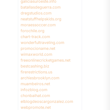
galiciasuroeste.info
batallasdeguerra.com
dregstudios.com
neatstuffhelpskids.org
moraessoccer.com
forochile.org
chart-track.com
wonderfultraveling.com
promocioname.net
wimaxworld.com
freeonlinecricketgames.net
bestcashing.biz
firerestrictions.us
archiesbrooklyn.com
muambeiros.net
infozblog.com
chonbaihat.com
elblogdeoscargonzalez.com
webpromote.net