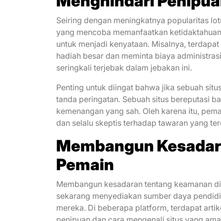
Menghindari Penipu
Seiring dengan meningkatnya popularitas lot
yang mencoba memanfaatkan ketidaktahuan 
untuk menjadi kenyataan. Misalnya, terdap
hadiah besar dan meminta biaya administras
seringkali terjebak dalam jebakan ini.
Penting untuk diingat bahwa jika sebuah sit
tanda peringatan. Sebuah situs bereputasi 
kemenangan yang sah. Oleh karena itu, pema
dan selalu skeptis terhadap tawaran yang terd
Membangun Kesadara
Pemain
Membangun kesadaran tentang keamanan di ka
sekarang menyediakan sumber daya pendidi
mereka. Di beberapa platform, terdapat art
penipuan dan cara mengenali situs yang ama