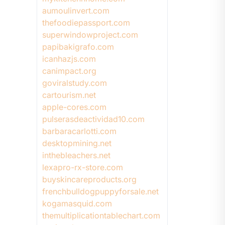
aumoulinvert.com
thefoodiepassport.com
superwindowproject.com
papibakigrafo.com
icanhazjs.com
canimpact.org
goviralstudy.com
cartourism.net
apple-cores.com
pulserasdeactividad10.com
barbaracarlotti.com
desktopmining.net
inthebleachers.net
lexapro-rx-store.com
buyskincareproducts.org
frenchbulldogpuppyforsale.net
kogamasquid.com
themultiplicationtablechart.com