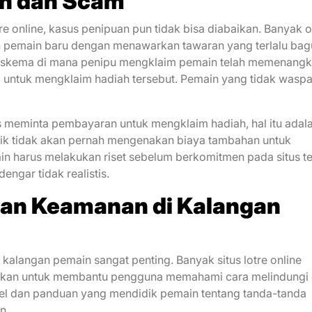
an dan Scam
re online, kasus penipuan pun tidak bisa diabaikan. Banyak 
pemain baru dengan menawarkan tawaran yang terlalu bag
at skema di mana penipu mengklaim pemain telah memenang
i untuk mengklaim hadiah tersebut. Pemain yang tidak wasp
us meminta pembayaran untuk mengklaim hadiah, hal itu adal
baik tidak akan pernah mengenakan biaya tambahan untuk
in harus melakukan riset sebelum berkomitmen pada situs te
engar tidak realistis.
n Keamanan di Kalangan
langan pemain sangat penting. Banyak situs lotre online
kan untuk membantu pengguna memahami cara melindungi d
ikel dan panduan yang mendidik pemain tentang tanda-tanda
n.