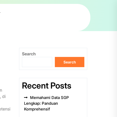
r
Search
Search
Recent Posts
an
 di
Memahami Data SGP
Lengkap: Panduan
otensi
Komprehensif