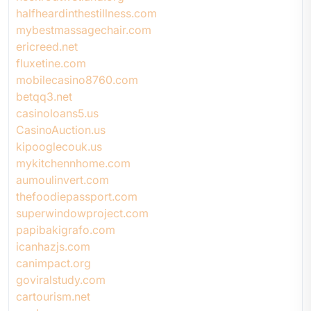
halfheardinthestillness.com
mybestmassagechair.com
ericreed.net
fluxetine.com
mobilecasino8760.com
betqq3.net
casinoloans5.us
CasinoAuction.us
kipooglecouk.us
mykitchennhome.com
aumoulinvert.com
thefoodiepassport.com
superwindowproject.com
papibakigrafo.com
icanhazjs.com
canimpact.org
goviralstudy.com
cartourism.net