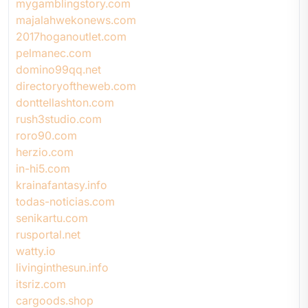
mygamblingstory.com
majalahwekonews.com
2017hoganoutlet.com
pelmanec.com
domino99qq.net
directoryoftheweb.com
donttellashton.com
rush3studio.com
roro90.com
herzio.com
in-hi5.com
krainafantasy.info
todas-noticias.com
senikartu.com
rusportal.net
watty.io
livinginthesun.info
itsriz.com
cargoods.shop