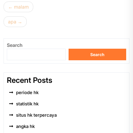
Post
malam
navigation
apa
Search
Search
Recent Posts
periode hk
statistik hk
situs hk terpercaya
angka hk