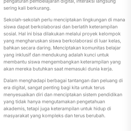
pengaturan pembelajaran digital, interaksi langsung
sering kali berkurang.
Sekolah-sekolah perlu menciptakan lingkungan di mana
siswa dapat berkolaborasi dan berlatih keterampilan
sosial. Hal ini bisa dilakukan melalui proyek kelompok
yang mengharuskan siswa berkolaborasi di luar kelas,
bahkan secara daring. Menciptakan komunitas belajar
yang inklusif dan mendukung adalah kunci untuk
membantu siswa mengembangkan keterampilan yang
akan mereka butuhkan saat memasuki dunia kerja.
Dalam menghadapi berbagai tantangan dan peluang di
era digital, sangat penting bagi kita untuk terus
menyesuaikan diri dan menciptakan sistem pendidikan
yang tidak hanya mengutamakan pengetahuan
akademis, tetapi juga keterampilan untuk hidup di
masyarakat yang kompleks dan terus berubah.