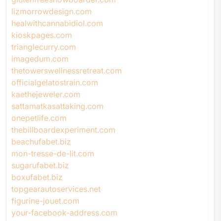
lizmorrowdesign.com
healwithcannabidiol.com
kioskpages.com
trianglecurry.com
imagedum.com
thetowerswellnessretreat.com
officialgelatostrain.com
kaethejeweler.com
sattamatkasattaking.com
onepetlife.com
thebillboardexperiment.com
beachufabet.biz
mon-tresse-de-lit.com
sugarufabet.biz
boxufabet.biz
topgearautoservices.net
figurine-jouet.com
your-facebook-address.com