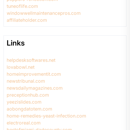
tuneoflife.com
windowwellmaintenancepros.com
affiliateholder.com
Links
helpdesksoftwares.net
lovabowl.net
homeimprovementit.com
newstribunal.com
newsdailymagazines.com
preceptionhub.com
yeezislides.com
aobongdatotem.com
home-remedies-yeast-infection.com
electroreal.com
bestofmiami-dadecounty.com