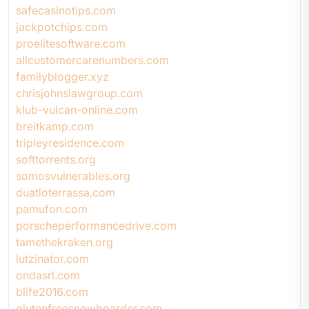
safecasinotips.com
jackpotchips.com
proelitesoftware.com
allcustomercarenumbers.com
familyblogger.xyz
chrisjohnslawgroup.com
klub-vulcan-online.com
breitkamp.com
tripleyresidence.com
softtorrents.org
somosvulnerables.org
duatloterrassa.com
pamufon.com
porscheperformancedrive.com
tamethekraken.org
lutzinator.com
ondasrl.com
blife2016.com
glutenfreesnowboarder.com