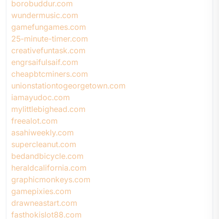
borobuddur.com
wundermusic.com
gamefungames.com
25-minute-timer.com
creativefuntask.com
engrsaifulsaif.com
cheapbtcminers.com
unionstationtogeorgetown.com
iamayudoc.com
mylittlebighead.com
freealot.com
asahiweekly.com
supercleanut.com
bedandbicycle.com
heraldcalifornia.com
graphicmonkeys.com
gamepixies.com
drawneastart.com
fasthokislot88.com