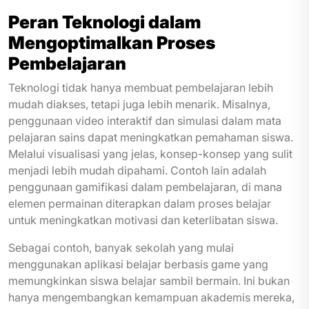
Peran Teknologi dalam
Mengoptimalkan Proses
Pembelajaran
Teknologi tidak hanya membuat pembelajaran lebih
mudah diakses, tetapi juga lebih menarik. Misalnya,
penggunaan video interaktif dan simulasi dalam mata
pelajaran sains dapat meningkatkan pemahaman siswa.
Melalui visualisasi yang jelas, konsep-konsep yang sulit
menjadi lebih mudah dipahami. Contoh lain adalah
penggunaan gamifikasi dalam pembelajaran, di mana
elemen permainan diterapkan dalam proses belajar
untuk meningkatkan motivasi dan keterlibatan siswa.
Sebagai contoh, banyak sekolah yang mulai
menggunakan aplikasi belajar berbasis game yang
memungkinkan siswa belajar sambil bermain. Ini bukan
hanya mengembangkan kemampuan akademis mereka,