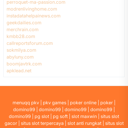
perroquet-ma-passion.com
modrenlivinghome.com
instadatahelpainews.com
geekdailies.com
merchrain.com
kmbb28.com
callreportsforum.com
sokmilya.com
abyluny.com
boomjavtrk.com
apklead.net
menuqq pkv
|
pkv games
|
poker online
|
poker
|
domino99
|
domino99
|
domino99
|
domino99
|
domino99
|
pg slot
|
pg soft
|
slot maxwin
|
situs slot
gacor
|
situs slot terpercaya
|
slot anti rungkat
|
situs slot