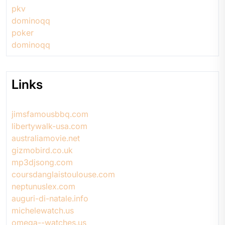
pkv
dominoqq
poker
dominoqq
Links
jimsfamousbbq.com
libertywalk-usa.com
australiamovie.net
gizmobird.co.uk
mp3djsong.com
coursdanglaistoulouse.com
neptunuslex.com
auguri-di-natale.info
michelewatch.us
omega--watches.us