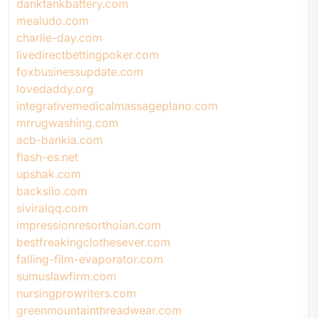
danktankbattery.com
mealudo.com
charlie-day.com
livedirectbettingpoker.com
foxbusinessupdate.com
lovedaddy.org
integrativemedicalmassageplano.com
mrrugwashing.com
acb-bankia.com
flash-es.net
upshak.com
backsilo.com
siviralqq.com
impressionresorthoian.com
bestfreakingclothesever.com
falling-film-evaporator.com
sumuslawfirm.com
nursingprowriters.com
greenmountainthreadwear.com