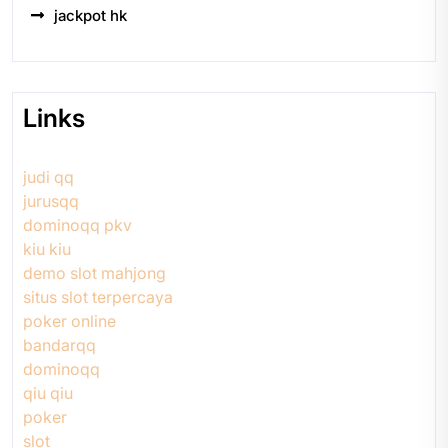
jackpot hk
Links
judi qq
jurusqq
dominoqq pkv
kiu kiu
demo slot mahjong
situs slot terpercaya
poker online
bandarqq
dominoqq
qiu qiu
poker
slot