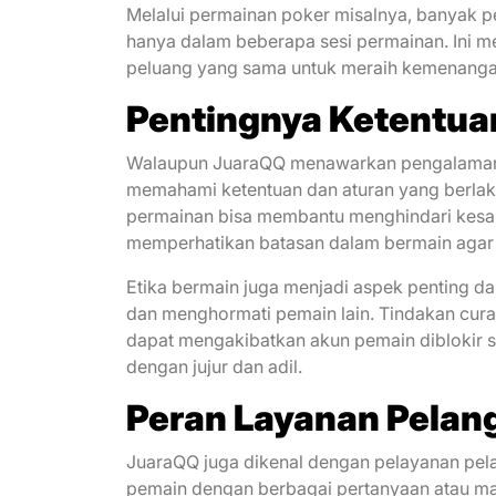
Melalui permainan poker misalnya, banyak 
hanya dalam beberapa sesi permainan. Ini m
peluang yang sama untuk meraih kemenanga
Pentingnya Ketentua
Walaupun JuaraQQ menawarkan pengalaman b
memahami ketentuan dan aturan yang berlaku
permainan bisa membantu menghindari kesala
memperhatikan batasan dalam bermain agar t
Etika bermain juga menjadi aspek penting dal
dan menghormati pemain lain. Tindakan curan
dapat mengakibatkan akun pemain diblokir se
dengan jujur dan adil.
Peran Layanan Pelan
JuaraQQ juga dikenal dengan pelayanan pel
pemain dengan berbagai pertanyaan atau ma