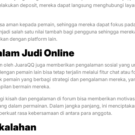
elakukan deposit, mereka dapat langsung menghubungi lay
asa aman kepada pemain, sehingga mereka dapat fokus pad
njadi salah satu nilai tambah bagi pengguna sehingga mereka
kan dengan platform lain.
lam Judi Online
kan oleh JuaraQQ juga memberikan pengalaman sosial yang un
engan pemain lain bisa tetap terjalin melalui fitur chat atau 
ak pemain yang berbagi strategi dan pengalaman mereka, ya
pilan bermain mereka.
gi kisah dan pengalaman di forum bisa memberikan motivas
bang dalam permainan. Dalam jangka panjang, ini menciptaka
rkuat rasa kebersamaan di antara para anggota.
ekalahan