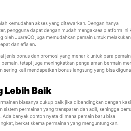
dalah kemudahan akses yang ditawarkan. Dengan hanya
ter, pengguna dapat dengan mudah mengakses platform ini
sung oleh JuaraQQ juga memudahkan pemain untuk melakukan
pat dan efisien.
ai jenis bonus dan promosi yang menarik untuk para pemain
gi pemain, tetapi juga meningkatkan pengalaman bermain me
ain sering kali mendapatkan bonus langsung yang bisa digun
 Lebih Baik
mainan biasanya cukup baik jika dibandingkan dengan kas
an sistem permainan yang transparan dan adil, sehingga pem
n. Ada banyak contoh nyata di mana pemain baru bisa
ngkat, berkat skema permainan yang menguntungkan.