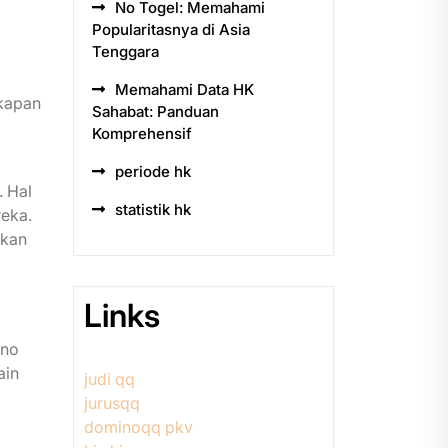
No Togel: Memahami
Popularitasnya di Asia
Tenggara
Memahami Data HK
 kapan
Sahabat: Panduan
Komprehensif
periode hk
. Hal
statistik hk
reka.
akan
Links
ino
ain
judi qq
jurusqq
dominoqq pkv