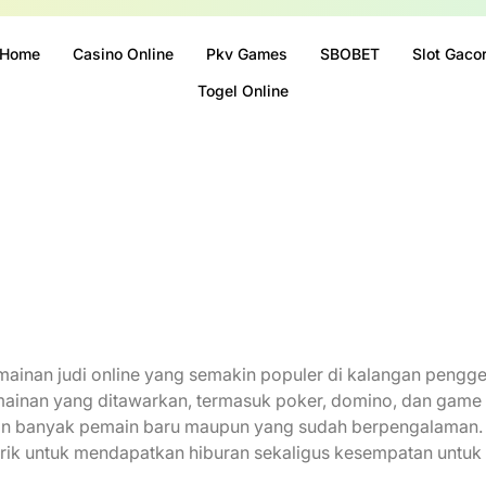
Home
Casino Online
Pkv Games
SBOBET
Slot Gaco
Togel Online
mainan judi online yang semakin populer di kalangan pengg
rmainan yang ditawarkan, termasuk poker, domino, dan game
ian banyak pemain baru maupun yang sudah berpengalaman. H
rik untuk mendapatkan hiburan sekaligus kesempatan untuk