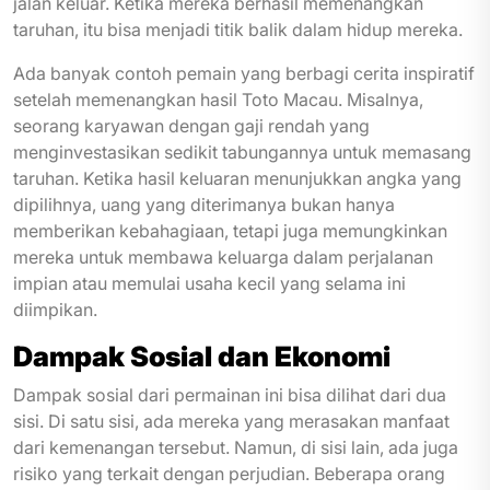
jalan keluar. Ketika mereka berhasil memenangkan
taruhan, itu bisa menjadi titik balik dalam hidup mereka.
Ada banyak contoh pemain yang berbagi cerita inspiratif
setelah memenangkan hasil Toto Macau. Misalnya,
seorang karyawan dengan gaji rendah yang
menginvestasikan sedikit tabungannya untuk memasang
taruhan. Ketika hasil keluaran menunjukkan angka yang
dipilihnya, uang yang diterimanya bukan hanya
memberikan kebahagiaan, tetapi juga memungkinkan
mereka untuk membawa keluarga dalam perjalanan
impian atau memulai usaha kecil yang selama ini
diimpikan.
Dampak Sosial dan Ekonomi
Dampak sosial dari permainan ini bisa dilihat dari dua
sisi. Di satu sisi, ada mereka yang merasakan manfaat
dari kemenangan tersebut. Namun, di sisi lain, ada juga
risiko yang terkait dengan perjudian. Beberapa orang