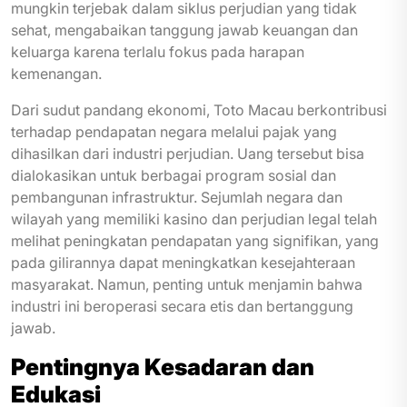
mungkin terjebak dalam siklus perjudian yang tidak
sehat, mengabaikan tanggung jawab keuangan dan
keluarga karena terlalu fokus pada harapan
kemenangan.
Dari sudut pandang ekonomi, Toto Macau berkontribusi
terhadap pendapatan negara melalui pajak yang
dihasilkan dari industri perjudian. Uang tersebut bisa
dialokasikan untuk berbagai program sosial dan
pembangunan infrastruktur. Sejumlah negara dan
wilayah yang memiliki kasino dan perjudian legal telah
melihat peningkatan pendapatan yang signifikan, yang
pada gilirannya dapat meningkatkan kesejahteraan
masyarakat. Namun, penting untuk menjamin bahwa
industri ini beroperasi secara etis dan bertanggung
jawab.
Pentingnya Kesadaran dan
Edukasi