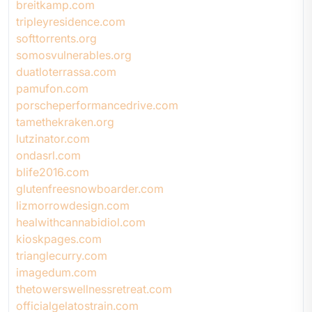
breitkamp.com
tripleyresidence.com
softtorrents.org
somosvulnerables.org
duatloterrassa.com
pamufon.com
porscheperformancedrive.com
tamethekraken.org
lutzinator.com
ondasrl.com
blife2016.com
glutenfreesnowboarder.com
lizmorrowdesign.com
healwithcannabidiol.com
kioskpages.com
trianglecurry.com
imagedum.com
thetowerswellnessretreat.com
officialgelatostrain.com