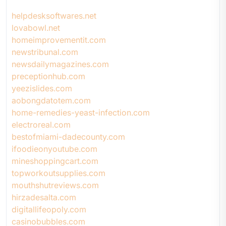
helpdesksoftwares.net
lovabowl.net
homeimprovementit.com
newstribunal.com
newsdailymagazines.com
preceptionhub.com
yeezislides.com
aobongdatotem.com
home-remedies-yeast-infection.com
electroreal.com
bestofmiami-dadecounty.com
ifoodieonyoutube.com
mineshoppingcart.com
topworkoutsupplies.com
mouthshutreviews.com
hirzadesalta.com
digitallifeopoly.com
casinobubbles.com