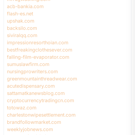
acb-bankia.com
flash-es.net
upshak.com
backsilo.com
siviralqq.com
impressionresorthoian.com
bestfreakingclothesever.com
falling-film-evaporator.com
sumuslawfirm.com
nursingprowriters.com
greenmountainthreadwear.com
acutedispensary.com
sattamatkanewsblog.com
cryptocurrencytradingcn.com
totowaz.com
charlestonwipesettlement.com
brandfollowmarket.com
weeklyjobnews.com