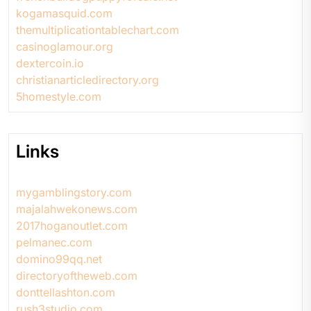
kogamasquid.com
themultiplicationtablechart.com
casinoglamour.org
dextercoin.io
christianarticledirectory.org
5homestyle.com
Links
mygamblingstory.com
majalahwekonews.com
2017hoganoutlet.com
pelmanec.com
domino99qq.net
directoryoftheweb.com
donttellashton.com
rush3studio.com