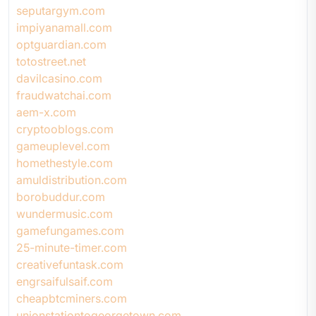
seputargym.com
impiyanamall.com
optguardian.com
totostreet.net
davilcasino.com
fraudwatchai.com
aem-x.com
cryptooblogs.com
gameuplevel.com
homethestyle.com
amuldistribution.com
borobuddur.com
wundermusic.com
gamefungames.com
25-minute-timer.com
creativefuntask.com
engrsaifulsaif.com
cheapbtcminers.com
unionstationtogeorgetown.com