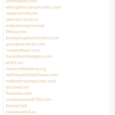
chonbaihat.com
elblogdeoscargonzalez.com
webpromote.net
steroids-store.co
arteydecoracion.net
fithog.com
bestlaptopbestmonitor.com
georginaryland.com
roseandbasil.com
thewhitewhitelights.com
atdhe.ws
heckrodtwetland.org
halfheardinthestillness.com
mybestmassagechair.com
ericreed.net
fluxetine.com
mobilecasino8760.com
betqq3.net
casinoloans5.us