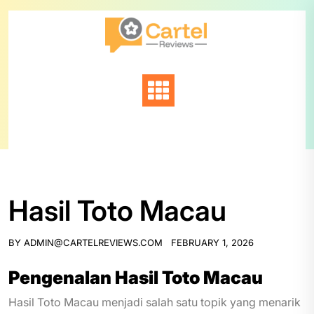
Skip
to
content
Hasil Toto Macau
BY
ADMIN@CARTELREVIEWS.COM
FEBRUARY 1, 2026
Pengenalan Hasil Toto Macau
Hasil Toto Macau menjadi salah satu topik yang menarik