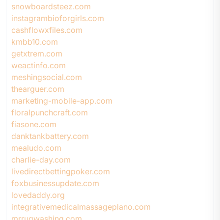
snowboardsteez.com
instagrambioforgirls.com
cashflowxfiles.com
kmbb10.com
getxtrem.com
weactinfo.com
meshingsocial.com
thearguer.com
marketing-mobile-app.com
floralpunchcraft.com
fiasone.com
danktankbattery.com
mealudo.com
charlie-day.com
livedirectbettingpoker.com
foxbusinessupdate.com
lovedaddy.org
integrativemedicalmassageplano.com
mrrugwashing.com