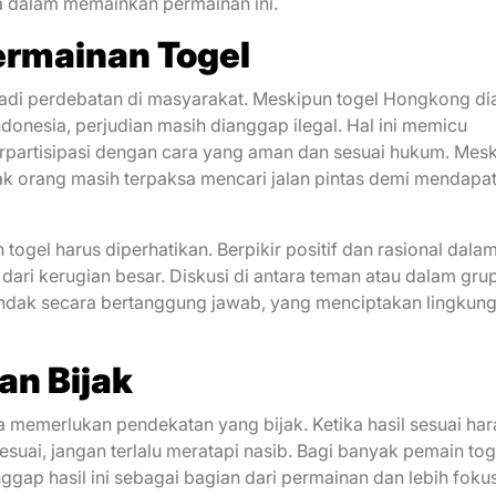
 dalam memainkan permainan ini.
Permainan Togel
njadi perdebatan di masyarakat. Meskipun togel Hongkong dia
ndonesia, perjudian masih dianggap ilegal. Hal ini memicu
rpartisipasi dengan cara yang aman dan sesuai hukum. Mes
yak orang masih terpaksa mencari jalan pintas demi mendapa
togel harus diperhatikan. Berpikir positif dan rasional dala
dari kerugian besar. Diskusi di antara teman atau dalam gru
indak secara bertanggung jawab, yang menciptakan lingkun
an Bijak
a memerlukan pendekatan yang bijak. Ketika hasil sesuai har
 sesuai, jangan terlalu meratapi nasib. Bagi banyak pemain tog
p hasil ini sebagai bagian dari permainan dan lebih foku