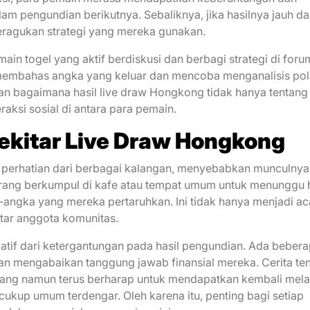
am pengundian berikutnya. Sebaliknya, jika hasilnya jauh da
ragukan strategi yang mereka gunakan.
ain togel yang aktif berdiskusi dan berbagi strategi di foru
 membahas angka yang keluar dan mencoba menganalisis pol
kan bagaimana hasil live draw Hongkong tidak hanya tentang
raksi sosial di antara para pemain.
ekitar Live Draw Hongkong
perhatian dari berbagai kalangan, menyebabkan munculnya
orang berkumpul di kafe atau tempat umum untuk menunggu h
-angka yang mereka pertaruhkan. Ini tidak hanya menjadi ac
ntar anggota komunitas.
negatif dari ketergantungan pada hasil pengundian. Ada beber
 dan mengabaikan tanggung jawab finansial mereka. Cerita te
uang namun terus berharap untuk mendapatkan kembali mela
cukup umum terdengar. Oleh karena itu, penting bagi setiap