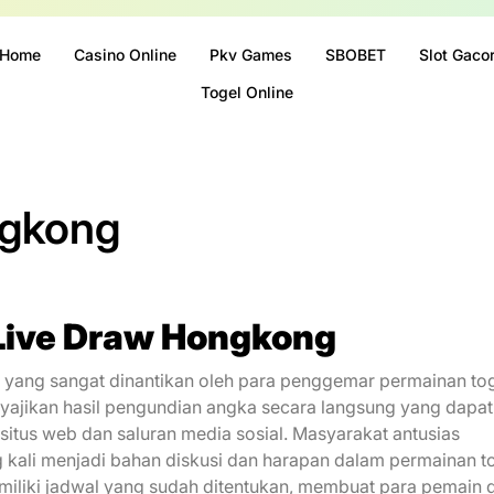
Home
Casino Online
Pkv Games
SBOBET
Slot Gaco
Togel Online
ngkong
Live Draw Hongkong
 yang sangat dinantikan oleh para penggemar permainan tog
enyajikan hasil pengundian angka secara langsung yang dapat
situs web dan saluran media sosial. Masyarakat antusias
 kali menjadi bahan diskusi dan harapan dalam permainan to
emiliki jadwal yang sudah ditentukan, membuat para pemain 