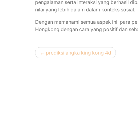
pengalaman serta interaksi yang berhasil dib
nilai yang lebih dalam dalam konteks sosial.
Dengan memahami semua aspek ini, para pem
Hongkong dengan cara yang positif dan seha
Post
prediksi angka king kong 4d
navigation