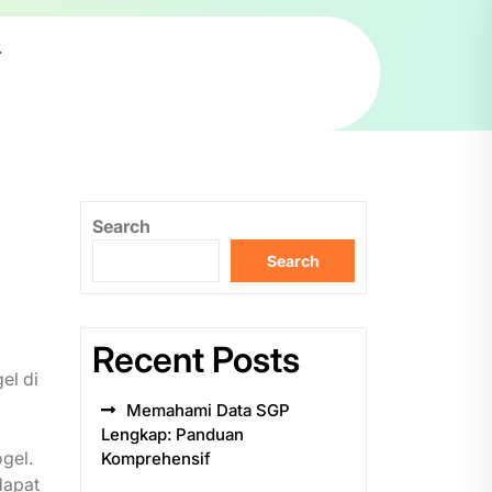
r
Search
Search
Recent Posts
el di
Memahami Data SGP
Lengkap: Panduan
gel.
Komprehensif
dapat