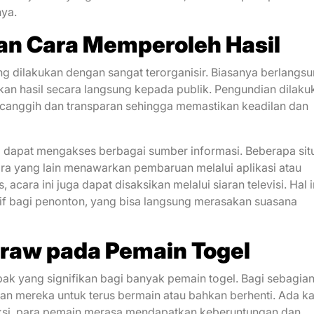
ya.
an Cara Memperoleh Hasil
 dilakukan dengan sangat terorganisir. Biasanya berlangsu
kan hasil secara langsung kepada publik. Pengundian dilaku
anggih dan transparan sehingga memastikan keadilan dan
a dapat mengakses berbagai sumber informasi. Beberapa si
ra yang lain menawarkan pembaruan melalui aplikasi atau
acara ini juga dapat disaksikan melalui siaran televisi. Hal i
if bagi penonton, yang bisa langsung merasakan suasana
Draw pada Pemain Togel
ak yang signifikan bagi banyak pemain togel. Bagi sebagia
san mereka untuk terus bermain atau bahkan berhenti. Ada ka
diksi, para pemain merasa mendapatkan keberuntungan dan