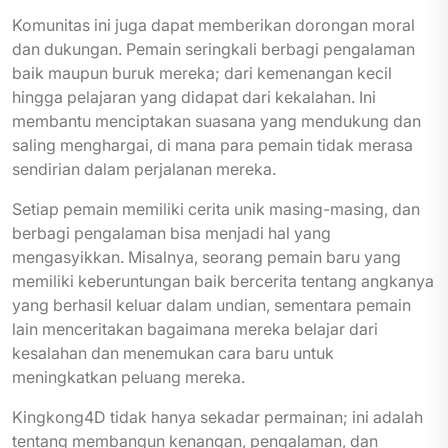
Komunitas ini juga dapat memberikan dorongan moral
dan dukungan. Pemain seringkali berbagi pengalaman
baik maupun buruk mereka; dari kemenangan kecil
hingga pelajaran yang didapat dari kekalahan. Ini
membantu menciptakan suasana yang mendukung dan
saling menghargai, di mana para pemain tidak merasa
sendirian dalam perjalanan mereka.
Setiap pemain memiliki cerita unik masing-masing, dan
berbagi pengalaman bisa menjadi hal yang
mengasyikkan. Misalnya, seorang pemain baru yang
memiliki keberuntungan baik bercerita tentang angkanya
yang berhasil keluar dalam undian, sementara pemain
lain menceritakan bagaimana mereka belajar dari
kesalahan dan menemukan cara baru untuk
meningkatkan peluang mereka.
Kingkong4D tidak hanya sekadar permainan; ini adalah
tentang membangun kenangan, pengalaman, dan