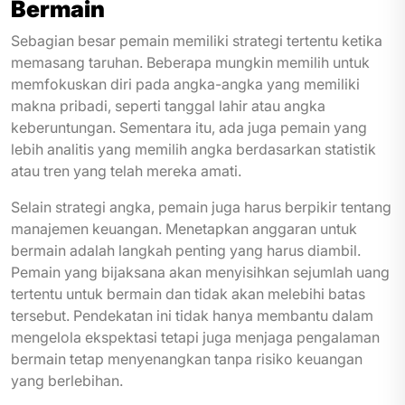
Bermain
Sebagian besar pemain memiliki strategi tertentu ketika
memasang taruhan. Beberapa mungkin memilih untuk
memfokuskan diri pada angka-angka yang memiliki
makna pribadi, seperti tanggal lahir atau angka
keberuntungan. Sementara itu, ada juga pemain yang
lebih analitis yang memilih angka berdasarkan statistik
atau tren yang telah mereka amati.
Selain strategi angka, pemain juga harus berpikir tentang
manajemen keuangan. Menetapkan anggaran untuk
bermain adalah langkah penting yang harus diambil.
Pemain yang bijaksana akan menyisihkan sejumlah uang
tertentu untuk bermain dan tidak akan melebihi batas
tersebut. Pendekatan ini tidak hanya membantu dalam
mengelola ekspektasi tetapi juga menjaga pengalaman
bermain tetap menyenangkan tanpa risiko keuangan
yang berlebihan.