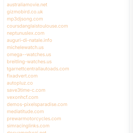
australiamovie.net
gizmobird.co.uk
mp3djsong.com
coursdanglaistoulouse.com
neptunuslex.com
auguri-di-natale.info
michelewatch.us
omega--watches.us
breitling-watches.us
tgarnettcentrallautoads.com
fixadvert.com
autopluz.co
save3time-c.com
vexonhcf.com
demos-pixelsparadise.com
mediatitude.com
prewarmotorcycles.com
simracinglinks.com
dosyamerkezi.net