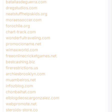
batallasdeguerra.com
dregstudios.com
neatstuffhelpskids.org
moraessoccer.com
forochile.org
chart-track.com
wonderfultraveling.com
promocioname.net
wimaxworld.com
freeonlinecricketgames.net
bestcashing.biz
firerestrictions.us
archiesbrooklyn.com
muambeiros.net
infozblog.com
chonbaihat.com
elblogdeoscargonzalez.com
webpromote.net
steroids-store.co