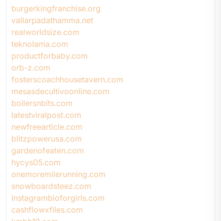
burgerkingfranchise.org
vallarpadathamma.net
realworldsize.com
teknolama.com
productforbaby.com
orb-z.com
fosterscoachhousetavern.com
mesasdecultivoonline.com
boilersnbits.com
latestviralpost.com
newfreearticle.com
blitzpowerusa.com
gardenofeaten.com
hycys05.com
onemoremilerunning.com
snowboardsteez.com
instagrambioforgirls.com
cashflowxfiles.com