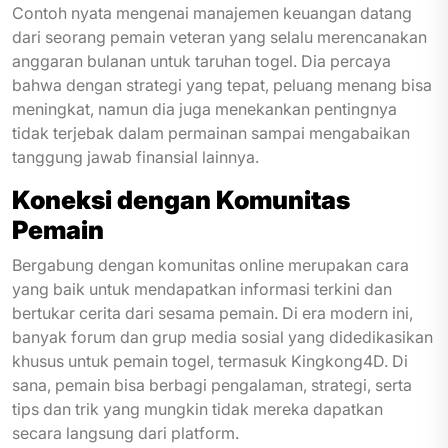
Contoh nyata mengenai manajemen keuangan datang
dari seorang pemain veteran yang selalu merencanakan
anggaran bulanan untuk taruhan togel. Dia percaya
bahwa dengan strategi yang tepat, peluang menang bisa
meningkat, namun dia juga menekankan pentingnya
tidak terjebak dalam permainan sampai mengabaikan
tanggung jawab finansial lainnya.
Koneksi dengan Komunitas
Pemain
Bergabung dengan komunitas online merupakan cara
yang baik untuk mendapatkan informasi terkini dan
bertukar cerita dari sesama pemain. Di era modern ini,
banyak forum dan grup media sosial yang didedikasikan
khusus untuk pemain togel, termasuk Kingkong4D. Di
sana, pemain bisa berbagi pengalaman, strategi, serta
tips dan trik yang mungkin tidak mereka dapatkan
secara langsung dari platform.