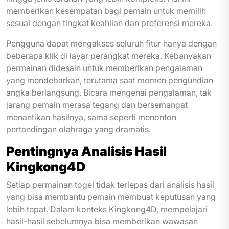
memberikan kesempatan bagi pemain untuk memilih
sesuai dengan tingkat keahlian dan preferensi mereka.
Pengguna dapat mengakses seluruh fitur hanya dengan
beberapa klik di layar perangkat mereka. Kebanyakan
permainan didesain untuk memberikan pengalaman
yang mendebarkan, terutama saat momen pengundian
angka berlangsung. Bicara mengenai pengalaman, tak
jarang pemain merasa tegang dan bersemangat
menantikan hasilnya, sama seperti menonton
pertandingan olahraga yang dramatis.
Pentingnya Analisis Hasil
Kingkong4D
Setiap permainan togel tidak terlepas dari analisis hasil
yang bisa membantu pemain membuat keputusan yang
lebih tepat. Dalam konteks Kingkong4D, mempelajari
hasil-hasil sebelumnya bisa memberikan wawasan