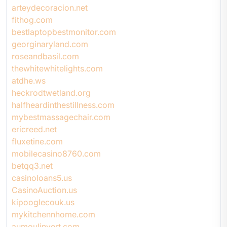
arteydecoracion.net
fithog.com
bestlaptopbestmonitor.com
georginaryland.com
roseandbasil.com
thewhitewhitelights.com
atdhe.ws
heckrodtwetland.org
halfheardinthestillness.com
mybestmassagechair.com
ericreed.net
fluxetine.com
mobilecasino8760.com
betqq3.net
casinoloans5.us
CasinoAuction.us
kipooglecouk.us
mykitchennhome.com
aumoulinvert.com