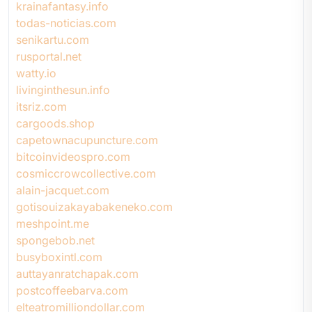
krainafantasy.info
todas-noticias.com
senikartu.com
rusportal.net
watty.io
livinginthesun.info
itsriz.com
cargoods.shop
capetownacupuncture.com
bitcoinvideospro.com
cosmiccrowcollective.com
alain-jacquet.com
gotisouizakayabakeneko.com
meshpoint.me
spongebob.net
busyboxintl.com
auttayanratchapak.com
postcoffeebarva.com
elteatromilliondollar.com