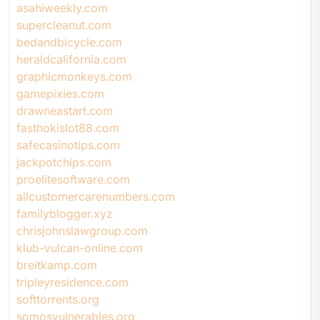
asahiweekly.com
supercleanut.com
bedandbicycle.com
heraldcalifornia.com
graphicmonkeys.com
gamepixies.com
drawneastart.com
fasthokislot88.com
safecasinotips.com
jackpotchips.com
proelitesoftware.com
allcustomercarenumbers.com
familyblogger.xyz
chrisjohnslawgroup.com
klub-vulcan-online.com
breitkamp.com
tripleyresidence.com
softtorrents.org
somosvulnerables.org