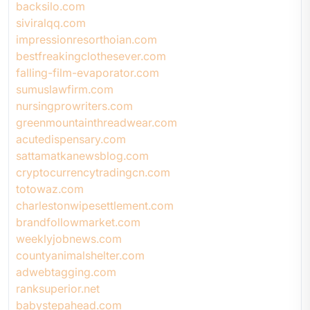
backsilo.com
siviralqq.com
impressionresorthoian.com
bestfreakingclothesever.com
falling-film-evaporator.com
sumuslawfirm.com
nursingprowriters.com
greenmountainthreadwear.com
acutedispensary.com
sattamatkanewsblog.com
cryptocurrencytradingcn.com
totowaz.com
charlestonwipesettlement.com
brandfollowmarket.com
weeklyjobnews.com
countyanimalshelter.com
adwebtagging.com
ranksuperior.net
babystepahead.com