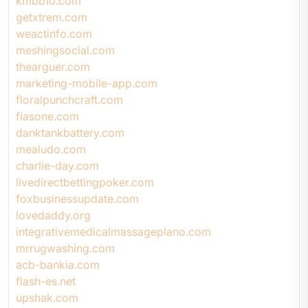
kmbb10.com
getxtrem.com
weactinfo.com
meshingsocial.com
thearguer.com
marketing-mobile-app.com
floralpunchcraft.com
fiasone.com
danktankbattery.com
mealudo.com
charlie-day.com
livedirectbettingpoker.com
foxbusinessupdate.com
lovedaddy.org
integrativemedicalmassageplano.com
mrrugwashing.com
acb-bankia.com
flash-es.net
upshak.com