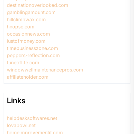
destinationoverlooked.com
gamblingamount.com
hillclimbwax.com
hnopse.com
occasionnews.com
lustofmoney.com
timebusinesszone.com
peppers-reflection.com
tuneoflife.com
windowwellmaintenancepros.com
affiliateholder.com
Links
helpdesksoftwares.net
lovabowl.net
homeimprovementit.com