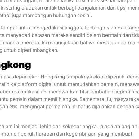
 dan dukungan, terutama ketika hasil tidak sesuai harapan.
in sering diadakan untuk berbagi pengalaman dan tips, me
, tetapi juga membangun hubungan sosial.
gai tempat untuk mengedukasi anggota tentang risiko dan tan
ta menyadari batasan mereka sendiri dalam bermain dan tid
finansial mereka. Ini menunjukkan bahwa meskipun permain
ng untuk dipertimbangkan.
ngkong
 masa depan ekor Hongkong tampaknya akan dipenuhi den
ralih ke platform digital untuk memudahkan pemain, menaw
beberapa aplikasi kini menawarkan fitur tambahan seperti ana
antu pemain dalam memilih angka. Sementara itu, masyaraka
an etis, mengingat permainan ini harus dijalankan dengan c
lam ini menjadi lebih dari sekedar angka. Ia adalah bagian 
en-momen penuh harapan dan kegembiraan yang membuat