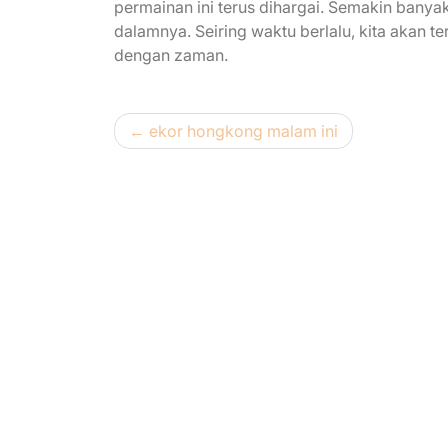
permainan ini terus dihargai. Semakin banyak
dalamnya. Seiring waktu berlalu, kita akan 
dengan zaman.
Post
ekor hongkong malam ini
navigation