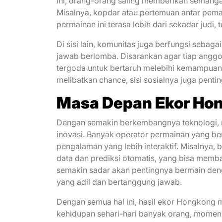
ini, orang-orang saling memberikan semangat
Misalnya, kopdar atau pertemuan antar pema
permainan ini terasa lebih dari sekadar judi
Di sisi lain, komunitas juga berfungsi seba
jawab berlomba. Disarankan agar tiap anggo
tergoda untuk bertaruh melebihi kemampuan 
melibatkan chance, sisi sosialnya juga penti
Masa Depan Ekor Ho
Dengan semakin berkembangnya teknologi,
inovasi. Banyak operator permainan yang be
pengalaman yang lebih interaktif. Misalnya, 
data dan prediksi otomatis, yang bisa memb
semakin sadar akan pentingnya bermain deng
yang adil dan bertanggung jawab.
Dengan semua hal ini, hasil ekor Hongkong ma
kehidupan sehari-hari banyak orang, mom