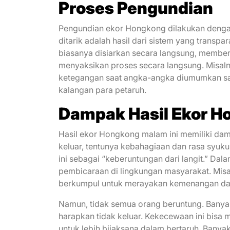
Proses Pengundian
Pengundian ekor Hongkong dilakukan dengan
ditarik adalah hasil dari sistem yang trans
biasanya disiarkan secara langsung, membe
menyaksikan proses secara langsung. Misaln
ketegangan saat angka-angka diumumkan sat
kalangan para petaruh.
Dampak Hasil Ekor H
Hasil ekor Hongkong malam ini memiliki dam
keluar, tentunya kebahagiaan dan rasa syu
ini sebagai “keberuntungan dari langit.” Dal
pembicaraan di lingkungan masyarakat. Mis
berkumpul untuk merayakan kemenangan da
Namun, tidak semua orang beruntung. Bany
harapkan tidak keluar. Kekecewaan ini bisa 
untuk lebih bijaksana dalam bertaruh. Bany