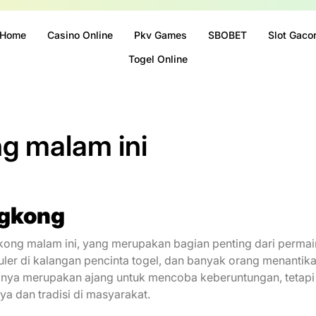
Home
Casino Online
Pkv Games
SBOBET
Slot Gaco
Togel Online
ng malam ini
ngkong
gkong malam ini, yang merupakan bagian penting dari perma
ler di kalangan pencinta togel, dan banyak orang menantik
 hanya merupakan ajang untuk mencoba keberuntungan, tetapi
ya dan tradisi di masyarakat.