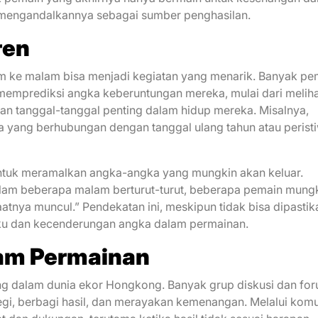
 mengandalkannya sebagai sumber penghasilan.
ren
am ke malam bisa menjadi kegiatan yang menarik. Banyak pe
mprediksi angka keberuntungan mereka, mulai dari meliha
n tanggal-tanggal penting dalam hidup mereka. Misalnya,
 yang berhubungan dengan tanggal ulang tahun atau perist
untuk meramalkan angka-angka yang mungkin akan keluar.
alam beberapa malam berturut-turut, beberapa pemain mung
tnya muncul.” Pendekatan ini, meskipun tidak bisa dipastik
laku dan kecenderungan angka dalam permainan.
lam Permainan
ng dalam dunia ekor Hongkong. Banyak grup diskusi dan fo
gi, berbagi hasil, dan merayakan kemenangan. Melalui komu