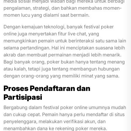
media sosial menjadi wadah bagi mereka untuk berbagi
pengalaman, strategi, dan bahkan membahas momen-
momen lucu yang dialami saat bermain.
Dengan kemajuan teknologi, banyak festival poker
online juga menyertakan fitur live chat, yang
memungkinkan pemain untuk berinteraksi satu sama lain
selama pertandingan. Hal ini menciptakan suasana lebih
akrab dan membuat permainan menjadi lebih menarik.
Bagi banyak orang, poker bukan hanya tentang menang
atau kalah, tetapi juga tentang membangun hubungan
dengan orang-orang yang memiliki minat yang sama.
Proses Pendaftaran dan
Partisipasi
Bergabung dalam festival poker online umumnya mudah
dan cukup cepat. Pemain hanya perlu mendaftar di situs
penyelenggara, melakukan verifikasi akun, dan
menambahkan dana ke rekening poker mereka.