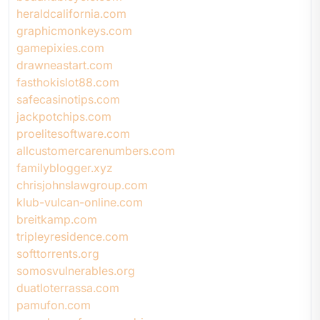
heraldcalifornia.com
graphicmonkeys.com
gamepixies.com
drawneastart.com
fasthokislot88.com
safecasinotips.com
jackpotchips.com
proelitesoftware.com
allcustomercarenumbers.com
familyblogger.xyz
chrisjohnslawgroup.com
klub-vulcan-online.com
breitkamp.com
tripleyresidence.com
softtorrents.org
somosvulnerables.org
duatloterrassa.com
pamufon.com