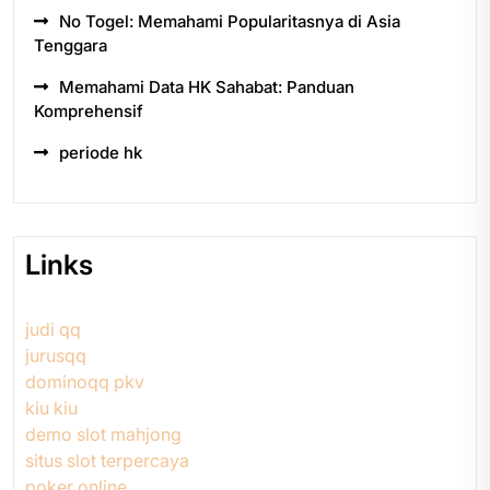
No Togel: Memahami Popularitasnya di Asia
Tenggara
Memahami Data HK Sahabat: Panduan
Komprehensif
periode hk
Links
judi qq
jurusqq
dominoqq pkv
kiu kiu
demo slot mahjong
situs slot terpercaya
poker online