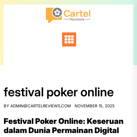
Skip
to
content
festival poker online
BY
ADMIN@CARTELREVIEWS.COM
NOVEMBER 15, 2025
Festival Poker Online: Keseruan
dalam Dunia Permainan Digital