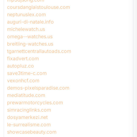
coursdanglaistoulouse.com
neptunuslex.com
auguri-di-natale.info
michelewatch.us
omega--watches.us
breitling-watches.us
tgarnettcentrallautoads.com
fixadvert.com
autopluz.co
save3time-c.com
vexonhcf.com
demos-pixelsparadise.com
mediatitude.com
prewarmotorcycles.com
simracinglinks.com
dosyamerkezi.net
le-surrealisme.com
showcasebeauty.com