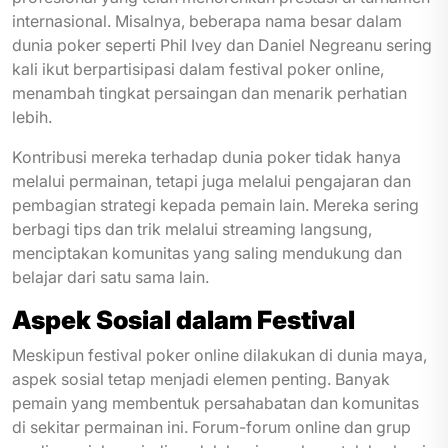
internasional. Misalnya, beberapa nama besar dalam
dunia poker seperti Phil Ivey dan Daniel Negreanu sering
kali ikut berpartisipasi dalam festival poker online,
menambah tingkat persaingan dan menarik perhatian
lebih.
Kontribusi mereka terhadap dunia poker tidak hanya
melalui permainan, tetapi juga melalui pengajaran dan
pembagian strategi kepada pemain lain. Mereka sering
berbagi tips dan trik melalui streaming langsung,
menciptakan komunitas yang saling mendukung dan
belajar dari satu sama lain.
Aspek Sosial dalam Festival
Meskipun festival poker online dilakukan di dunia maya,
aspek sosial tetap menjadi elemen penting. Banyak
pemain yang membentuk persahabatan dan komunitas
di sekitar permainan ini. Forum-forum online dan grup