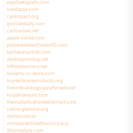
papibakigrafo.com
icanhazjs.com
canimpact.org
goviralstudy.com
cartourism.net
apple-cores.com
pulserasdeactividad10.com
barbaracarlotti.com
desktopmining.net
inthebleachers.net
lexapro-rx-store.com
buyskincareproducts.org
frenchbulldogpuppyforsale.net
kogamasquid.com
themultiplicationtablechart.com
casinoglamour.org
dextercoin.io
christianarticledirectory.org
5homestyle.com