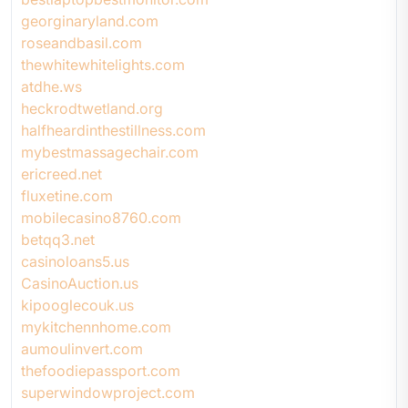
georginaryland.com
roseandbasil.com
thewhitewhitelights.com
atdhe.ws
heckrodtwetland.org
halfheardinthestillness.com
mybestmassagechair.com
ericreed.net
fluxetine.com
mobilecasino8760.com
betqq3.net
casinoloans5.us
CasinoAuction.us
kipooglecouk.us
mykitchennhome.com
aumoulinvert.com
thefoodiepassport.com
superwindowproject.com