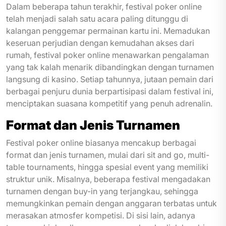
Dalam beberapa tahun terakhir, festival poker online
telah menjadi salah satu acara paling ditunggu di
kalangan penggemar permainan kartu ini. Memadukan
keseruan perjudian dengan kemudahan akses dari
rumah, festival poker online menawarkan pengalaman
yang tak kalah menarik dibandingkan dengan turnamen
langsung di kasino. Setiap tahunnya, jutaan pemain dari
berbagai penjuru dunia berpartisipasi dalam festival ini,
menciptakan suasana kompetitif yang penuh adrenalin.
Format dan Jenis Turnamen
Festival poker online biasanya mencakup berbagai
format dan jenis turnamen, mulai dari sit and go, multi-
table tournaments, hingga spesial event yang memiliki
struktur unik. Misalnya, beberapa festival mengadakan
turnamen dengan buy-in yang terjangkau, sehingga
memungkinkan pemain dengan anggaran terbatas untuk
merasakan atmosfer kompetisi. Di sisi lain, adanya