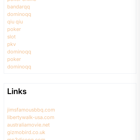
bandarqq
dominoqq
qiu qiu
poker
slot
pkv
dominoqq
poker
dominoqq
Links
jimsfamousbbq.com
libertywalk-usa.com
australiamovie.net
gizmobird.co.uk
mp3djsong.com