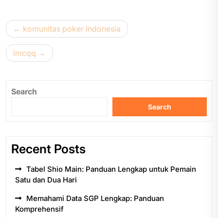
Post
komunitas poker Indonesia
navigation
imcqq
Search
Search
Recent Posts
Tabel Shio Main: Panduan Lengkap untuk Pemain
Satu dan Dua Hari
Memahami Data SGP Lengkap: Panduan
Komprehensif