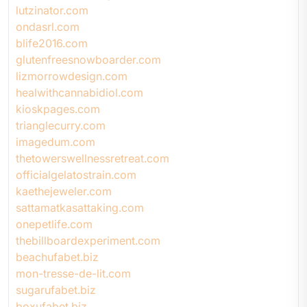
lutzinator.com
ondasrl.com
blife2016.com
glutenfreesnowboarder.com
lizmorrowdesign.com
healwithcannabidiol.com
kioskpages.com
trianglecurry.com
imagedum.com
thetowerswellnessretreat.com
officialgelatostrain.com
kaethejeweler.com
sattamatkasattaking.com
onepetlife.com
thebillboardexperiment.com
beachufabet.biz
mon-tresse-de-lit.com
sugarufabet.biz
boxufabet.biz