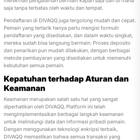
menikmati pengalaman bermain kapan saja dan di mana
saja tanpa terbatas oleh waktu dan tempat.
Pendaftaran di DIVAQQ juga tergolong mudah dan cepat.
Pemain yang tertarik hanya perlu mengisi formulir
pendaftaran yang disediakan, dan dalam waktu singkat,
mereka sudah bisa langsung bermain. Proses deposito
dan penarikan pun mudah dilakukan, dengan berbagai
metode pembayaran yang disediakan untuk memenuhi
kebutuhan semua pemain.
Kepatuhan terhadap Aturan dan
Keamanan
Keamanan merupakan salah satu hal yang sangat
diperhatikan oleh DIVAQQ. Platform ini telah
mengimplementasikan berbagai langkah keamanan
untuk melindungi data dan informasi pribadi pemain.
Dengan menggunakan teknologi enkripsi terbaik,
DIVAQQ memastikan bahwa semua transaksi yang