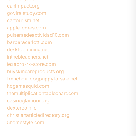
canimpact.org
goviralstudy.com
cartourism.net
apple-cores.com
pulserasdeactividad10.com
barbaracarlotti.com
desktopmining.net
inthebleachers.net
lexapro-rx-store.com
buyskincareproducts.org
frenchbulldogpuppyforsale.net
kogamasquid.com
themultiplicationtablechart.com
casinoglamour.org
dextercoin.io
christianarticledirectory.org
5homestyle.com