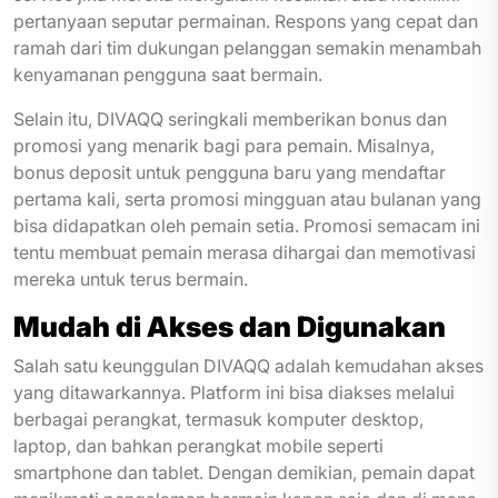
pertanyaan seputar permainan. Respons yang cepat dan
ramah dari tim dukungan pelanggan semakin menambah
kenyamanan pengguna saat bermain.
Selain itu, DIVAQQ seringkali memberikan bonus dan
promosi yang menarik bagi para pemain. Misalnya,
bonus deposit untuk pengguna baru yang mendaftar
pertama kali, serta promosi mingguan atau bulanan yang
bisa didapatkan oleh pemain setia. Promosi semacam ini
tentu membuat pemain merasa dihargai dan memotivasi
mereka untuk terus bermain.
Mudah di Akses dan Digunakan
Salah satu keunggulan DIVAQQ adalah kemudahan akses
yang ditawarkannya. Platform ini bisa diakses melalui
berbagai perangkat, termasuk komputer desktop,
laptop, dan bahkan perangkat mobile seperti
smartphone dan tablet. Dengan demikian, pemain dapat