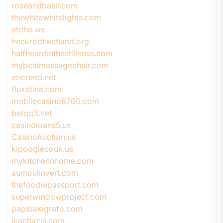
roseandbasil.com
thewhitewhitelights.com
atdhe.ws
heckrodtwetland.org
halfheardinthestillness.com
mybestmassagechair.com
ericreed.net
fluxetine.com
mobilecasino8760.com
betqq3.net
casinoloans5.us
CasinoAuction.us
kipooglecouk.us
mykitchennhome.com
aumoulinvert.com
thefoodiepassport.com
superwindowproject.com
papibakigrafo.com
icanhazjs.com