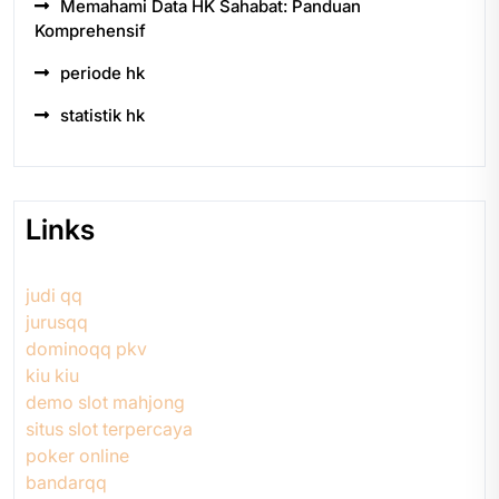
Memahami Data HK Sahabat: Panduan
Komprehensif
periode hk
statistik hk
Links
judi qq
jurusqq
dominoqq pkv
kiu kiu
demo slot mahjong
situs slot terpercaya
poker online
bandarqq