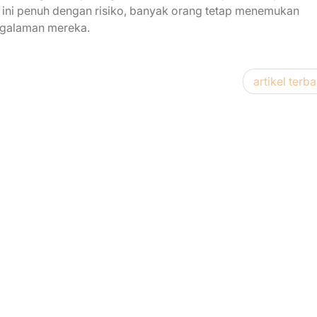
ini penuh dengan risiko, banyak orang tetap menemukan
ngalaman mereka.
artikel terb