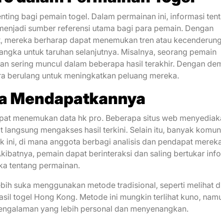
nting bagi pemain togel. Dalam permainan ini, informasi ten
menjadi sumber referensi utama bagi para pemain. Dengan
ut, mereka berharap dapat menemukan tren atau kecenderun
angka untuk taruhan selanjutnya. Misalnya, seorang pemain
 sering muncul dalam beberapa hasil terakhir. Dengan dem
a berulang untuk meningkatkan peluang mereka.
ra Mendapatkannya
pat menemukan data hk pro. Beberapa situs web menyediak
 langsung mengakses hasil terkini. Selain itu, banyak komuni
 ini, di mana anggota berbagi analisis dan pendapat merek
ibatnya, pemain dapat berinteraksi dan saling bertukar info
a tentang permainan.
ebih suka menggunakan metode tradisional, seperti melihat d
asil togel Hong Kong. Metode ini mungkin terlihat kuno, nam
 pengalaman yang lebih personal dan menyenangkan.