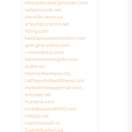
elblogdeoscargonzalez.com
webpromote.net
steroids-store.co
arteydecoracion.net
fithog.com
bestlaptopbestmonitor.com
georginaryland.com
roseandbasil.com
thewhitewhitelights.com
atdhe.ws
heckrodtwetland.org
halfheardinthestillness.com
mybestmassagechair.com
ericreed.net
fluxetine.com
mobilecasino8760.com
betqq3.net
casinoloans5.us
CasinoAuction.us