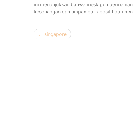
ini menunjukkan bahwa meskipun permainan 
kesenangan dan umpan balik positif dari pe
Post
singapore
navigation