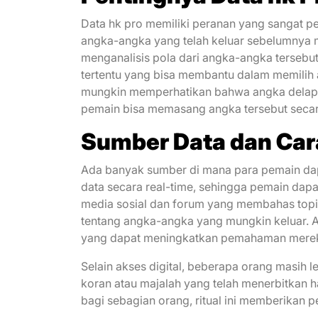
Data hk pro memiliki peranan yang sangat pe
angka-angka yang telah keluar sebelumnya 
menganalisis pola dari angka-angka terseb
tertentu yang bisa membantu dalam memilih 
mungkin memperhatikan bahwa angka delapan
pemain bisa memasang angka tersebut secar
Sumber Data dan Ca
Ada banyak sumber di mana para pemain da
data secara real-time, sehingga pemain dapat
media sosial dan forum yang membahas topik
tentang angka-angka yang mungkin keluar. Ak
yang dapat meningkatkan pemahaman merek
Selain akses digital, beberapa orang masih l
koran atau majalah yang telah menerbitkan h
bagi sebagian orang, ritual ini memberikan