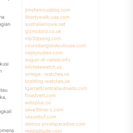
jimsfamousbbq.com
na
libertywalk-usa.com
ugian
australiamovie.net
gizmobird.co.uk
mp3djsong.com
coursdanglaistoulouse.com
neptunuslex.com
m
auguri-di-natale.info
kusi
michelewatch.us
n
omega--watches.us
breitling-watches.us
tgarnettcentrallautoads.com
atau
fixadvert.com
ka,
autopluz.co
a
save3time-c.com
gkali
vexonhcf.com
demos-pixelsparadise.com
nomena
mediatitude.com