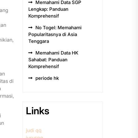
Memahami Data SGP
Lengkap: Panduan
tang
Komprehensif
gan
No Togel: Memahami
Popularitasnya di Asia
ikian,
Tenggara
Memahami Data HK
Sahabat: Panduan
Komprehensif
an
periode hk
tas di
a
rmasi,
Links
i
un
judi qq
jurusqq