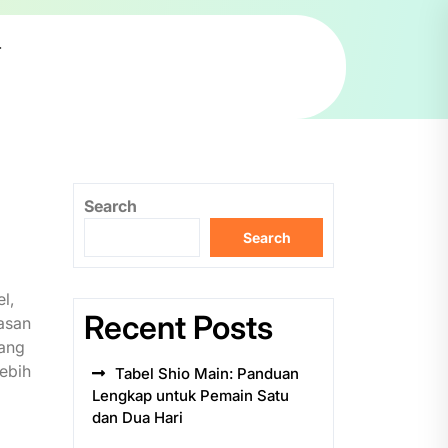
r
Search
Search
l,
Recent Posts
asan
yang
lebih
Tabel Shio Main: Panduan
Lengkap untuk Pemain Satu
dan Dua Hari