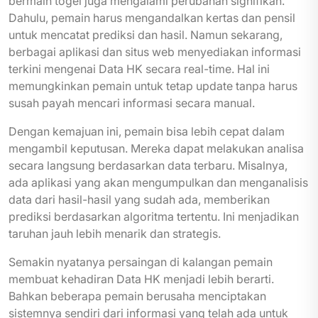
bermain togel juga mengalami perubahan signifikan.
Dahulu, pemain harus mengandalkan kertas dan pensil
untuk mencatat prediksi dan hasil. Namun sekarang,
berbagai aplikasi dan situs web menyediakan informasi
terkini mengenai Data HK secara real-time. Hal ini
memungkinkan pemain untuk tetap update tanpa harus
susah payah mencari informasi secara manual.
Dengan kemajuan ini, pemain bisa lebih cepat dalam
mengambil keputusan. Mereka dapat melakukan analisa
secara langsung berdasarkan data terbaru. Misalnya,
ada aplikasi yang akan mengumpulkan dan menganalisis
data dari hasil-hasil yang sudah ada, memberikan
prediksi berdasarkan algoritma tertentu. Ini menjadikan
taruhan jauh lebih menarik dan strategis.
Semakin nyatanya persaingan di kalangan pemain
membuat kehadiran Data HK menjadi lebih berarti.
Bahkan beberapa pemain berusaha menciptakan
sistemnya sendiri dari informasi yang telah ada untuk