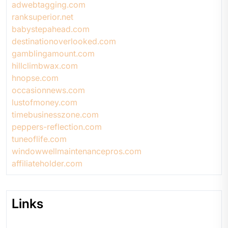
adwebtagging.com
ranksuperior.net
babystepahead.com
destinationoverlooked.com
gamblingamount.com
hillclimbwax.com
hnopse.com
occasionnews.com
lustofmoney.com
timebusinesszone.com
peppers-reflection.com
tuneoflife.com
windowwellmaintenancepros.com
affiliateholder.com
Links