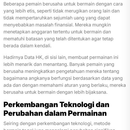
Beberapa pemain berusaha untuk bermain dengan cara
yang lebih etis, seperti tidak merugikan orang lain dan
tidak mempertaruhkan sejumlah uang yang dapat
menyebabkan masalah finansial. Mereka mungkin
menetapkan anggaran tertentu untuk bermain dan
mematuhi batasan yang telah ditentukan agar tetap
berada dalam kendali.
Hadirnya Data HK, di sisi lain, membuat permainan ini
lebih menarik dan menantang. Banyak pemain yang
berusaha meningkatkan pengetahuan mereka tentang
bagaimana angkanya berfungsi berdasarkan data yang
ada dan dengan memahami aturan yang berlaku, mereka
berusaha untuk bermain dengan lebih bijaksana.
Perkembangan Teknologi dan
Perubahan dalam Permainan
Seiring dengan perkembangan teknologi, metode