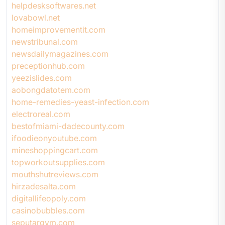
helpdesksoftwares.net
lovabowl.net
homeimprovementit.com
newstribunal.com
newsdailymagazines.com
preceptionhub.com
yeezislides.com
aobongdatotem.com
home-remedies-yeast-infection.com
electroreal.com
bestofmiami-dadecounty.com
ifoodieonyoutube.com
mineshoppingcart.com
topworkoutsupplies.com
mouthshutreviews.com
hirzadesalta.com
digitallifeopoly.com
casinobubbles.com
seputargym.com