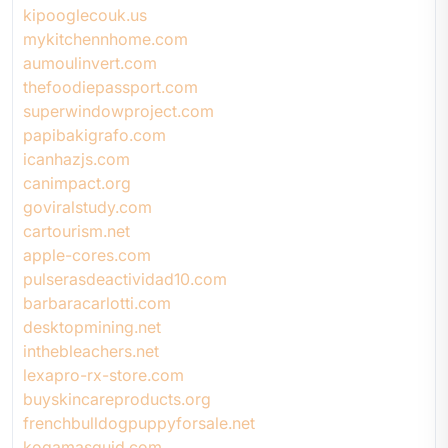
kipooglecouk.us
mykitchennhome.com
aumoulinvert.com
thefoodiepassport.com
superwindowproject.com
papibakigrafo.com
icanhazjs.com
canimpact.org
goviralstudy.com
cartourism.net
apple-cores.com
pulserasdeactividad10.com
barbaracarlotti.com
desktopmining.net
inthebleachers.net
lexapro-rx-store.com
buyskincareproducts.org
frenchbulldogpuppyforsale.net
kogamasquid.com