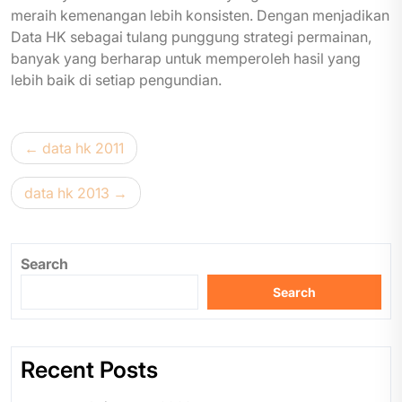
meraih kemenangan lebih konsisten. Dengan menjadikan
Data HK sebagai tulang punggung strategi permainan,
banyak yang berharap untuk memperoleh hasil yang
lebih baik di setiap pengundian.
Post
data hk 2011
navigation
data hk 2013
Search
Search
Recent Posts