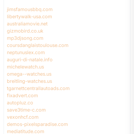
jimsfamousbbq.com
libertywalk-usa.com
australiamovie.net
gizmobird.co.uk
mp3djsong.com
coursdanglaistoulouse.com
neptunuslex.com
auguri-di-natale.info
michelewatch.us
omega--watches.us
breitling-watches.us
tgarnettcentrallautoads.com
fixadvert.com
autopluz.co
save3time-c.com
vexonhcf.com
demos-pixelsparadise.com
mediatitude.com