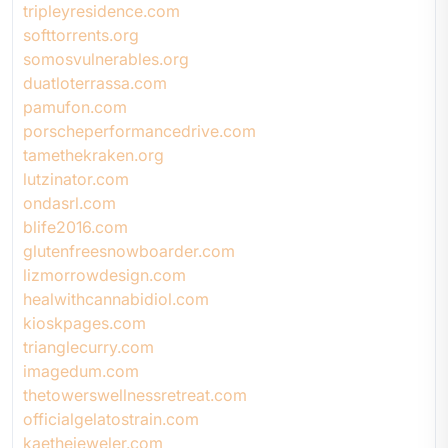
tripleyresidence.com
softtorrents.org
somosvulnerables.org
duatloterrassa.com
pamufon.com
porscheperformancedrive.com
tamethekraken.org
lutzinator.com
ondasrl.com
blife2016.com
glutenfreesnowboarder.com
lizmorrowdesign.com
healwithcannabidiol.com
kioskpages.com
trianglecurry.com
imagedum.com
thetowerswellnessretreat.com
officialgelatostrain.com
kaethejeweler.com