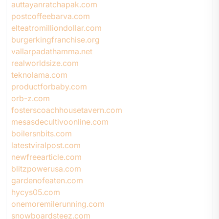
auttayanratchapak.com
postcoffeebarva.com
elteatromilliondollar.com
burgerkingfranchise.org
vallarpadathamma.net
realworldsize.com
teknolama.com
productforbaby.com
orb-z.com
fosterscoachhousetavern.com
mesasdecultivoonline.com
boilersnbits.com
latestviralpost.com
newfreearticle.com
blitzpowerusa.com
gardenofeaten.com
hycys05.com
onemoremilerunning.com
snowboardsteez.com