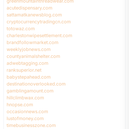
greenmountainthreadwear.com
acutedispensary.com
sattamatkanewsblog.com
cryptocurrencytradingcn.com
totowaz.com
charlestonwipesettlement.com
brandfollowmarket.com
weeklyjobnews.com
countyanimalshelter.com
adwebtagging.com
ranksuperior.net
babystepahead.com
destinationoverlooked.com
gamblingamount.com
hillclimbwax.com
hnopse.com
occasionnews.com
lustofmoney.com
timebusinesszone.com