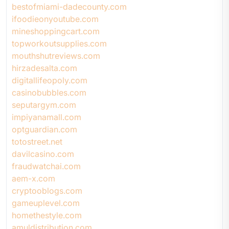
bestofmiami-dadecounty.com
ifoodieonyoutube.com
mineshoppingcart.com
topworkoutsupplies.com
mouthshutreviews.com
hirzadesalta.com
digitallifeopoly.com
casinobubbles.com
seputargym.com
impiyanamall.com
optguardian.com
totostreet.net
davilcasino.com
fraudwatchai.com
aem-x.com
cryptooblogs.com
gameuplevel.com
homethestyle.com
amuldistribution.com