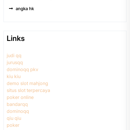
angka hk
Links
judi qq
jurusqq
dominoqq pkv
kiu kiu
demo slot mahjong
situs slot terpercaya
poker online
bandarqq
dominoqq
qiu qiu
poker