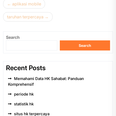
Post
aplikasi mobile
navigation
taruhan terpercaya
Search
Search
Recent Posts
Memahami Data HK Sahabat: Panduan
Komprehensif
periode hk
statistik hk
situs hk terpercaya