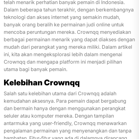
telah menarik perhatian banyak pemain di Indonesia.
Dalam beberapa tahun terakhir, dengan berkembangnya
teknologi dan akses internet yang semakin mudah,
banyak orang beralih ke permainan judi online untuk
mencoba peruntungan mereka. Crownqq menyediakan
berbagai permainan menarik yang dapat diakses dengan
mudah dari perangkat yang mereka miliki. Dalam artikel
ini, kita akan mengeksplorasi lebih dalam mengenai
Crownqq dan mengapa platform ini menjadi pilihan
utama bagi banyak pemain.
Kelebihan Crownqq
Salah satu kelebihan utama dari Crownqq adalah
kemudahan aksesnya. Para pemain dapat bergabung
dan bermain hanya dengan menggunakan perangkat
seluler atau komputer mereka. Dengan tampilan
antarmuka yang user-friendly, Crownqq menawarkan
pengalaman permainan yang menyenangkan dan tanpa
hambatan. Fitur-fitur yang ada di dalamnya dirancang