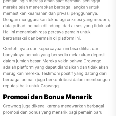
pemain ingin merasa aman saat bermain, sehingga
mereka telah menerapkan berbagai langkah untuk
memastikan keamanan dan privasi penggunanya.
Dengan menggunakan teknologi enkripsi yang modern,
data pribadi pemain dilindungi dari akses yang tidak sah.
Hal ini menambah rasa percaya pemain untuk
bertransaksi dan bermain di platform ini.
Contoh nyata dari kepercayaan ini bisa dilihat dari
banyaknya pemain yang bersedia melakukan deposit
dalam jumlah besar. Mereka yakin bahwa Crownqq
adalah platform yang dapat diandalkan dan tidak akan
merugikan mereka. Testimoni positif yang datang dari
berbagai pemain juga berkontribusi dalam membangun
reputasi baik untuk Crownqq.
Promosi dan Bonus Menarik
Crownqq juga dikenal karena menawarkan berbagai
promosi dan bonus yang menarik bagi pemain baru