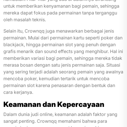
untuk memberikan kenyamanan bagi pemain, sehingga
mereka dapat fokus pada permainan tanpa terganggu
oleh masalah teknis.
Selain itu, Crownqq juga menawarkan berbagai jenis
permainan. Mulai dari permainan kartu seperti poker dan
blackjack, hingga permainan slot yang penuh dengan
grafis menarik dan sound effects yang menghibur. Hal ini
memberikan variasi bagi pemain, sehingga mereka tidak
merasa bosan dengan satu jenis permainan saja. Situasi
yang sering terjadi adalah seorang pemain yang awalnya
mencoba poker, kemudian tertarik untuk mencoba
permainan slot karena penasaran dengan bentuk dan
cara kerjanya.
Keamanan dan Kepercayaan
Dalam dunia judi online, keamanan adalah faktor yang
sangat penting. Crownqq memahami bahwa para