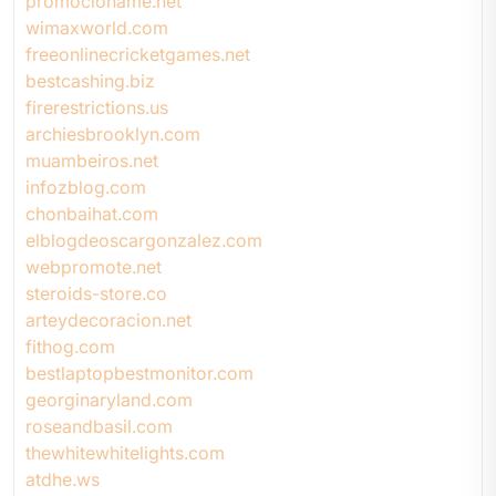
promocioname.net
wimaxworld.com
freeonlinecricketgames.net
bestcashing.biz
firerestrictions.us
archiesbrooklyn.com
muambeiros.net
infozblog.com
chonbaihat.com
elblogdeoscargonzalez.com
webpromote.net
steroids-store.co
arteydecoracion.net
fithog.com
bestlaptopbestmonitor.com
georginaryland.com
roseandbasil.com
thewhitewhitelights.com
atdhe.ws