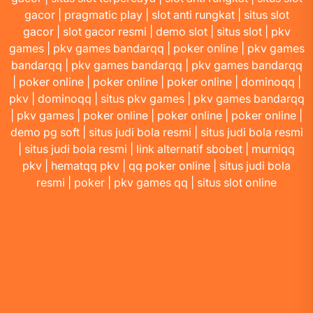
gacor
|
pragmatic play
|
slot anti rungkat
|
situs slot
gacor
|
slot gacor resmi
|
demo slot
|
situs slot
|
pkv
games
|
pkv games bandarqq
|
poker online
|
pkv games
bandarqq
|
pkv games bandarqq
|
pkv games bandarqq
|
poker online
|
poker online
|
poker online
|
dominoqq
|
pkv
|
dominoqq
|
situs pkv games
|
pkv games bandarqq
|
pkv games
|
poker online
|
poker online
|
poker online
|
demo pg soft
|
situs judi bola resmi
|
situs judi bola resmi
|
situs judi bola resmi
|
link alternatif sbobet
|
murniqq
pkv
|
hematqq pkv
|
qq poker online
|
situs judi bola
resmi
|
poker
|
pkv games qq
|
situs slot online