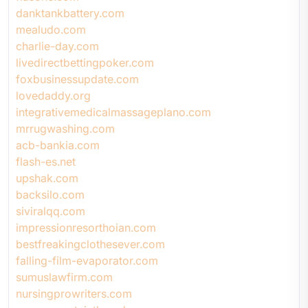
danktankbattery.com
mealudo.com
charlie-day.com
livedirectbettingpoker.com
foxbusinessupdate.com
lovedaddy.org
integrativemedicalmassageplano.com
mrrugwashing.com
acb-bankia.com
flash-es.net
upshak.com
backsilo.com
siviralqq.com
impressionresorthoian.com
bestfreakingclothesever.com
falling-film-evaporator.com
sumuslawfirm.com
nursingprowriters.com