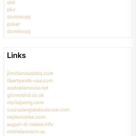
slot
pkv
dominoqq
poker
dominoqq
Links
jimsfamousbbq.com
libertywalk-usa.com
australiamovie.net
gizmobird.co.uk
mp3djsong.com
coursdanglaistoulouse.com
neptunuslex.com
auguri-di-natale.info
michelewatch.us