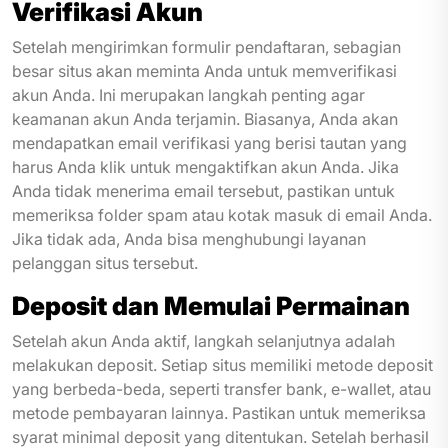
Verifikasi Akun
Setelah mengirimkan formulir pendaftaran, sebagian
besar situs akan meminta Anda untuk memverifikasi
akun Anda. Ini merupakan langkah penting agar
keamanan akun Anda terjamin. Biasanya, Anda akan
mendapatkan email verifikasi yang berisi tautan yang
harus Anda klik untuk mengaktifkan akun Anda. Jika
Anda tidak menerima email tersebut, pastikan untuk
memeriksa folder spam atau kotak masuk di email Anda.
Jika tidak ada, Anda bisa menghubungi layanan
pelanggan situs tersebut.
Deposit dan Memulai Permainan
Setelah akun Anda aktif, langkah selanjutnya adalah
melakukan deposit. Setiap situs memiliki metode deposit
yang berbeda-beda, seperti transfer bank, e-wallet, atau
metode pembayaran lainnya. Pastikan untuk memeriksa
syarat minimal deposit yang ditentukan. Setelah berhasil