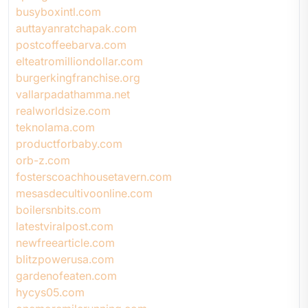
busyboxintl.com
auttayanratchapak.com
postcoffeebarva.com
elteatromilliondollar.com
burgerkingfranchise.org
vallarpadathamma.net
realworldsize.com
teknolama.com
productforbaby.com
orb-z.com
fosterscoachhousetavern.com
mesasdecultivoonline.com
boilersnbits.com
latestviralpost.com
newfreearticle.com
blitzpowerusa.com
gardenofeaten.com
hycys05.com