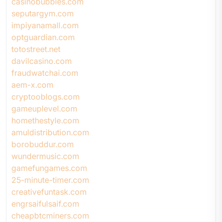
casinobubbles.com
seputargym.com
impiyanamall.com
optguardian.com
totostreet.net
davilcasino.com
fraudwatchai.com
aem-x.com
cryptooblogs.com
gameuplevel.com
homethestyle.com
amuldistribution.com
borobuddur.com
wundermusic.com
gamefungames.com
25-minute-timer.com
creativefuntask.com
engrsaifulsaif.com
cheapbtcminers.com