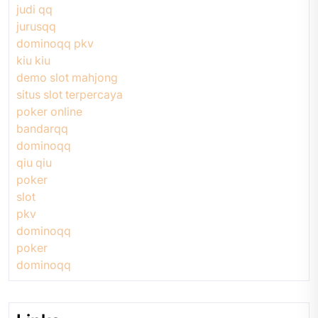
judi qq
jurusqq
dominoqq pkv
kiu kiu
demo slot mahjong
situs slot terpercaya
poker online
bandarqq
dominoqq
qiu qiu
poker
slot
pkv
dominoqq
poker
dominoqq