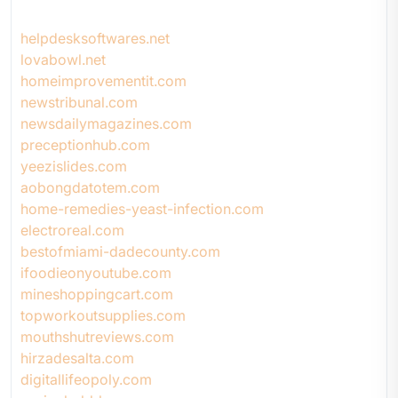
helpdesksoftwares.net
lovabowl.net
homeimprovementit.com
newstribunal.com
newsdailymagazines.com
preceptionhub.com
yeezislides.com
aobongdatotem.com
home-remedies-yeast-infection.com
electroreal.com
bestofmiami-dadecounty.com
ifoodieonyoutube.com
mineshoppingcart.com
topworkoutsupplies.com
mouthshutreviews.com
hirzadesalta.com
digitallifeopoly.com