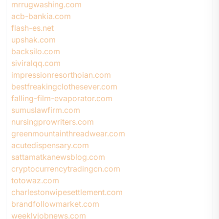
mrrugwashing.com
acb-bankia.com
flash-es.net
upshak.com
backsilo.com
siviralqq.com
impressionresorthoian.com
bestfreakingclothesever.com
falling-film-evaporator.com
sumuslawfirm.com
nursingprowriters.com
greenmountainthreadwear.com
acutedispensary.com
sattamatkanewsblog.com
cryptocurrencytradingcn.com
totowaz.com
charlestonwipesettlement.com
brandfollowmarket.com
weeklyjobnews.com