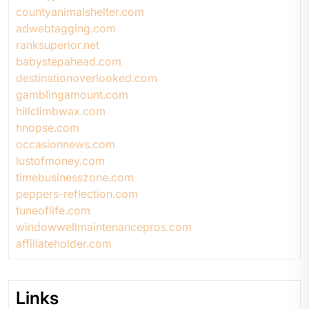
countyanimalshelter.com
adwebtagging.com
ranksuperior.net
babystepahead.com
destinationoverlooked.com
gamblingamount.com
hillclimbwax.com
hnopse.com
occasionnews.com
lustofmoney.com
timebusinesszone.com
peppers-reflection.com
tuneoflife.com
windowwellmaintenancepros.com
affiliateholder.com
Links