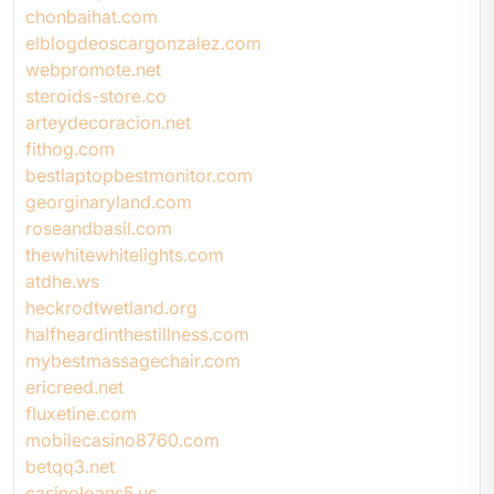
chonbaihat.com
elblogdeoscargonzalez.com
webpromote.net
steroids-store.co
arteydecoracion.net
fithog.com
bestlaptopbestmonitor.com
georginaryland.com
roseandbasil.com
thewhitewhitelights.com
atdhe.ws
heckrodtwetland.org
halfheardinthestillness.com
mybestmassagechair.com
ericreed.net
fluxetine.com
mobilecasino8760.com
betqq3.net
casinoloans5.us