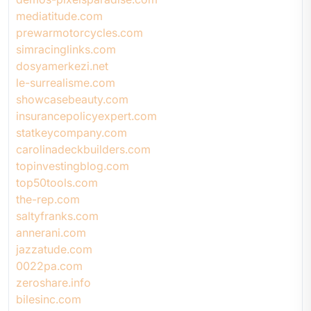
mediatitude.com
prewarmotorcycles.com
simracinglinks.com
dosyamerkezi.net
le-surrealisme.com
showcasebeauty.com
insurancepolicyexpert.com
statkeycompany.com
carolinadeckbuilders.com
topinvestingblog.com
top50tools.com
the-rep.com
saltyfranks.com
annerani.com
jazzatude.com
0022pa.com
zeroshare.info
bilesinc.com