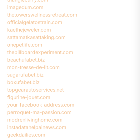
imagedum.com
thetowerswellnessretreat.com
officialgelatostrain.com
kaethejeweler.com
sattamatkasattaking.com
onepetlife.com
thebillboardexperiment.com
beachufabet.biz
mon-tresse-de-lit.com
sugarufabet.biz
boxufabet.biz
topgearautoservices.net
figurine-jouet.com
your-facebook-address.com
perroquet-ma-passion.com
modrenlivinghome.com
instadatahelpainews.com
geekdailies.com