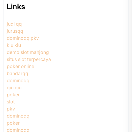
Links
judi qq
jurusqq
dominoqq pkv
kiu kiu
demo slot mahjong
situs slot terpercaya
poker online
bandarqq
dominoqq
qiu qiu
poker
slot
pkv
dominoqq
poker
dominoqq