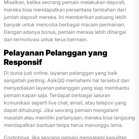
Misalkan, ketika seorang pemain melakukan deposit,
mereka bisa mendapatkan persentase tambahan dari
jumlah deposit mereka. Ini memberikan peluang lebih
banyak untuk mencoba berbagai macam permainan.
Dengan adanya bonus, pemain merasa lebih dihargai
dan termotivasi untuk terus bermain.
Pelayanan Pelanggan yang
Responsif
Di dunia judi online, layanan pelanggan yang baik
sangatlah penting. AsikQQ memahami hal tersebut dan
menyediakan layanan pelanggan yang siap membantu
pemain kapan saja. Terdapat berbagai saluran
komunikasi seperti live chat, email, atau telepon yang
dapat dihubungi. Jika seorang pemain mengalami
masalah atau memiliki pertanyaan, mereka bisa langsung
mendapatkan bantuan tanpa harus menunggu lama.
Contohnya, jika seorang pemain mengalami kesulitan