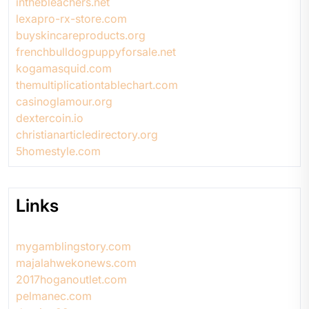
inthebleachers.net
lexapro-rx-store.com
buyskincareproducts.org
frenchbulldogpuppyforsale.net
kogamasquid.com
themultiplicationtablechart.com
casinoglamour.org
dextercoin.io
christianarticledirectory.org
5homestyle.com
Links
mygamblingstory.com
majalahwekonews.com
2017hoganoutlet.com
pelmanec.com