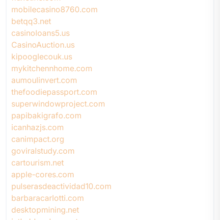
mobilecasino8760.com
betqq3.net
casinoloans5.us
CasinoAuction.us
kipooglecouk.us
mykitchennhome.com
aumoulinvert.com
thefoodiepassport.com
superwindowproject.com
papibakigrafo.com
icanhazjs.com
canimpact.org
goviralstudy.com
cartourism.net
apple-cores.com
pulserasdeactividad10.com
barbaracarlotti.com
desktopmining.net