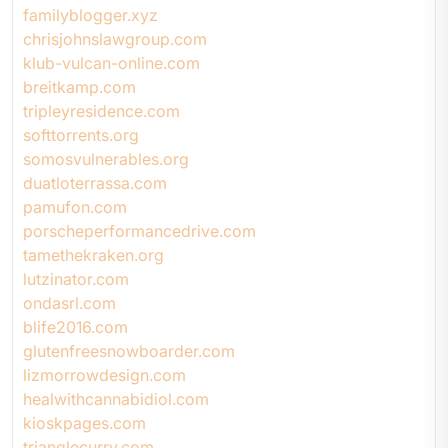
familyblogger.xyz
chrisjohnslawgroup.com
klub-vulcan-online.com
breitkamp.com
tripleyresidence.com
softtorrents.org
somosvulnerables.org
duatloterrassa.com
pamufon.com
porscheperformancedrive.com
tamethekraken.org
lutzinator.com
ondasrl.com
blife2016.com
glutenfreesnowboarder.com
lizmorrowdesign.com
healwithcannabidiol.com
kioskpages.com
trianglecurry.com