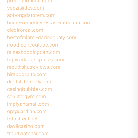
preceptionhub.com
yeezislides.com
aobongdatotem.com
home-remedies-yeast-infection.com
electroreal.com
bestofmiami-dadecounty.com
ifoodieonyoutube.com
mineshoppingcart.com
topworkoutsupplies.com
mouthshutreviews.com
hirzadesalta.com
digitallifeopoly.com
casinobubbles.com
seputargym.com
impiyanamall.com
optguardian.com
totostreet.net
davilcasino.com
fraudwatchai.com