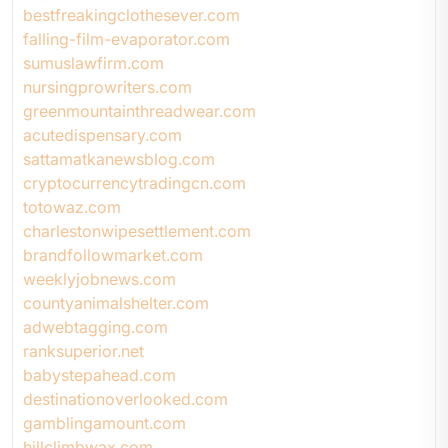
bestfreakingclothesever.com
falling-film-evaporator.com
sumuslawfirm.com
nursingprowriters.com
greenmountainthreadwear.com
acutedispensary.com
sattamatkanewsblog.com
cryptocurrencytradingcn.com
totowaz.com
charlestonwipesettlement.com
brandfollowmarket.com
weeklyjobnews.com
countyanimalshelter.com
adwebtagging.com
ranksuperior.net
babystepahead.com
destinationoverlooked.com
gamblingamount.com
hillclimbwax.com