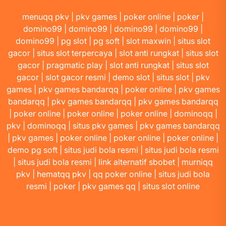
menuqq pkv
|
pkv games
|
poker online
|
poker
|
domino99
|
domino99
|
domino99
|
domino99
|
domino99
|
pg slot
|
pg soft
|
slot maxwin
|
situs slot
gacor
|
situs slot terpercaya
|
slot anti rungkat
|
situs slot
gacor
|
pragmatic play
|
slot anti rungkat
|
situs slot
gacor
|
slot gacor resmi
|
demo slot
|
situs slot
|
pkv
games
|
pkv games bandarqq
|
poker online
|
pkv games
bandarqq
|
pkv games bandarqq
|
pkv games bandarqq
|
poker online
|
poker online
|
poker online
|
dominoqq
|
pkv
|
dominoqq
|
situs pkv games
|
pkv games bandarqq
|
pkv games
|
poker online
|
poker online
|
poker online
|
demo pg soft
|
situs judi bola resmi
|
situs judi bola resmi
|
situs judi bola resmi
|
link alternatif sbobet
|
murniqq
pkv
|
hematqq pkv
|
qq poker online
|
situs judi bola
resmi
|
poker
|
pkv games qq
|
situs slot online