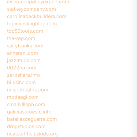
insurancepolicyexpert.com
statkeycompany.com
carolinadeckbuilders.com
topinvestingblog.com
top50tools.com
the-rep.com
saltyfranks.com
annerani.com
jazzatude.com
0022pa.com
zeroshare.info
bilesinc.com
milaretreatnz.com
modaagi.com
smallvilleph.com
galiciasuroeste.info
batallasdeguerra.com
dregstudios.com
neatstuffhelpskids.org