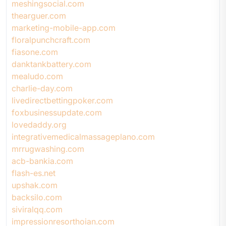
meshingsocial.com
thearguer.com
marketing-mobile-app.com
floralpunchcraft.com
fiasone.com
danktankbattery.com
mealudo.com
charlie-day.com
livedirectbettingpoker.com
foxbusinessupdate.com
lovedaddy.org
integrativemedicalmassageplano.com
mrrugwashing.com
acb-bankia.com
flash-es.net
upshak.com
backsilo.com
siviralqq.com
impressionresorthoian.com