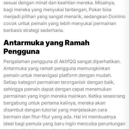
sesuai dengan minat dan keahlian mereka. Misalnya,
bagi mereka yang menyukai tantangan, Poker bisa
menjadi pilihan yang sangat menarik, sedangkan Domino
cocok untuk pemain yang lebih menyukai permainan
berbasis strategi sederhana.
Antarmuka yang Ramah
Pengguna
Pengalaman pengguna di AktifQQ sangat diperhatikan.
Antarmuka yang ramah pengguna memungkinkan
pemain untuk menavigasi platform dengan mudah.
Setiap kategori permainan terorganisir dengan baik,
sehingga pemain dapat dengan cepat menemukan
permainan yang ingin mereka mainkan. Ketika seseorang
bergabung untuk pertama kalinya, mereka akan
disambut dengan tutorial yang menjelaskan cara
bermain dan fitur-fitur yang ada. Hal ini membuatnya
ideal bagi pemula yang baru ingin mencoba peruntungan