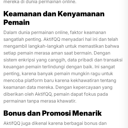
mereka di dunia permainan online.
Keamanan dan Kenyamanan
Pemain
Dalam dunia permainan online, faktor keamanan
sangatlah penting. AktifQQ menyadari hal ini dan telah
mengambil langkah-langkah untuk memastikan bahwa
setiap pemain merasa aman saat bermain. Dengan
sistem enkripsi yang canggih, data pribadi dan transaksi
keuangan pemain terlindungi dengan baik. Ini sangat
penting, karena banyak pemain mungkin ragu untuk
mencoba platform baru karena kekhawatiran tentang
keamanan data mereka. Dengan kepercayaan yang
diberikan oleh AktifQQ, pemain dapat fokus pada
permainan tanpa merasa khawatir.
Bonus dan Promosi Menarik
AktifQQ juga dikenal karena berbagai bonus dan