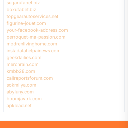
sugarufabet.biz
boxufabet.biz
topgearautoservices.net
figurine-jouet.com
your-facebook-address.com
perroquet-ma-passion.com
modrenlivinghome.com
instadatahelpainews.com
geekdailies.com
merchrain.com
kmbb28.com
callreportsforum.com
sokmilya.com
abyluny.com
boomjavtrk.com
apklead.net